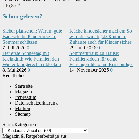
€
16,85
Schon gelesen?
Sicher planschen: Warum gute
Küche kindersicher machen: So
Badeschuhe Kinderfüße im
wird der wichtigste Raum im
Sommer schützen
Zuhause auch für Kinder sicher
7. Juli 2026
0
29. Juni 2026
0
Der erste Schneetag mit
Sommerurlaub zu Hause:
Kleinkind: Wie Familien den
Familien-Ideen für echte
Winter kindgerecht entdecken
Feriengefühle ohne Reisebudget
8. Mai 2026
0
14. November 2025
0
Rechtliches
Startseite
Magazin
Impressum
Datenschutzerklärung
Marken
Sitemap
Shop-Kategorien
Magazin & Ratgeberbeiträge aus