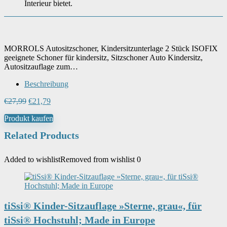
Interieur bietet.
MORROLS Autositzschoner, Kindersitzunterlage 2 Stück ISOFIX
geeignete Schoner für kindersitz, Sitzschoner Auto Kindersitz,
Autositzauflage zum…
Beschreibung
Ursprünglicher
Aktueller
€
27,99
€
21,79
Preis
Preis
Produkt kaufen
war:
ist:
€27,99
€21,79.
Related Products
Added to wishlist
Removed from wishlist
0
tiSsi® Kinder-Sitzauflage »Sterne, grau«, für
tiSsi® Hochstuhl; Made in Europe