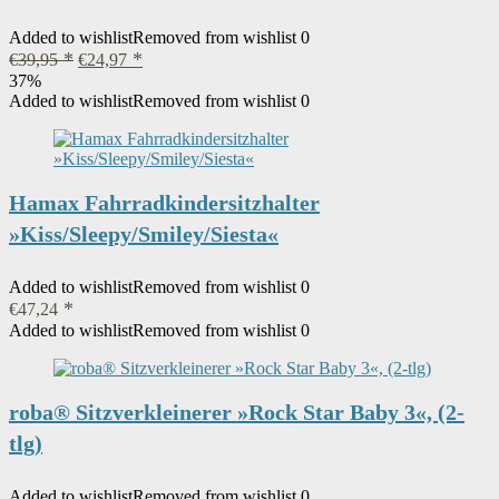
Added to wishlist
Removed from wishlist
0
Ursprünglicher
Aktueller
€
39,95
€
24,97
Preis
Preis
37%
war:
ist:
Added to wishlist
Removed from wishlist
0
€39,95
€24,97.
Hamax Fahrradkindersitzhalter
»Kiss/Sleepy/Smiley/Siesta«
Added to wishlist
Removed from wishlist
0
€
47,24
Added to wishlist
Removed from wishlist
0
roba® Sitzverkleinerer »Rock Star Baby 3«, (2-
tlg)
Added to wishlist
Removed from wishlist
0