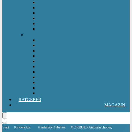
Kinderlaufrad
Kinderroller & Scooter
Kindertraktor
Lauflernwagen
Rutscher
Sitzfahrzeuge
Outdoorspielzeug
Gartenspielzeug
Hüpfburg
Hüpftier
Klettern & Turnen
Rutschen & Wippen
Sand- Wassertisch I Matschküche
Sandkasten
Sandspielzeug
Schaukel
Spielturm & Spielhaus
Wasserspielzeug
RATGEBER
MAGAZIN
Start
Kindersitze
Kindersitz-Zubehör
MORROLS Autositzschoner,