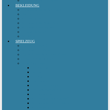
Sitzgruppe & Sitzmöbel
BEKLEIDUNG
Erstausstattungs-Set Baby
Babykleidung
Kindermode
Kinderschuhe Mädchen
Kinderschuhe Jungen
Umstandsmode
StillMode
SPIELZEUG
Babyspielzeug 0-12 m
Kinderspielzeug ab 12 m
Babybücher & Kinderbücher
Hörspiele für Kinder
Kids Fahrzeuge
Bobby Car
Dreirad
Go Kart
Handwagen
Elektro Kinderauto
Ferngesteuertes Auto
Kinderfahrrad
Kinderfahrzeug Zubehör
Kinderfahrzeug Anhänger
Kinderhelm