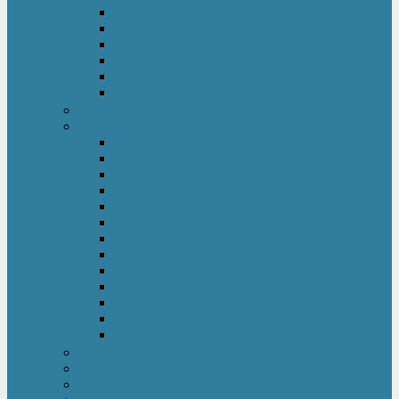
Kinderkleiderschrank
Kinderkommode & Nachttisch
Kinderregal
Laufgitter
Reisebett
Wickelmöbel
Babyüberwachung
Kinderbett-Zubehör
Betteinlagen
Bettgitter
Betthimmel & Himmelstange
Kinder & Baby Bettwäsche
Betttunnel
Einschlagdecke
Kindermatratzen
Kissen
Krabbeldecke
Lattenrahmen & -roste
Nestchen
Bettdecke
Spannbettlaken
Babyzimmer Set
Kinder- & Jugendzimmer
Sicherheit