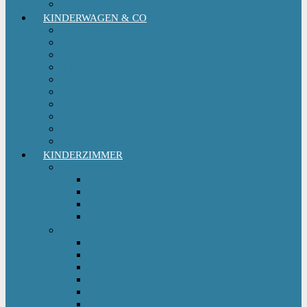
Kinderfahrradsitz
KINDERWAGEN & CO
Babytrage
Buggy
Kinderwagen
Sportwagen
Retro Kinderwagen
Tragetuch
Wickeltasche
Wickelrucksack
Zwillings & Geschwisterwagen
Kinderfahrradanhänger
KINDERZIMMER
Babyschlafsack
Ganzjahresschlafsack
Pucksack
Sommerschlafsack
Winterschlafsack
Solo Möbel
Babywippe & Babyschaukel
Babywiege I Beistellbett
Babybetten
Hochstuhl
Hochbett Kinder
Kinderbett