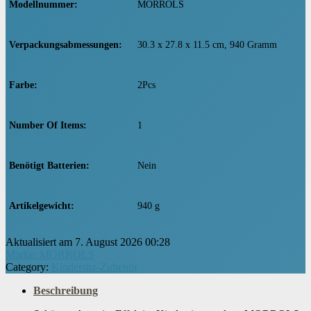
Modellnummer
‎MORROLS
Verpackungsabmessungen
‎30.3 x 27.8 x 11.5 cm, 940 Gramm
Farbe
‎2Pcs
Number Of Items
‎1
Benötigt Batterien
‎Nein
Artikelgewicht
‎940 g
Aktualisiert am 7. August 2026 00:28
Marke: MORROLS
Category:
Kindersitz-Zubehör
Beschreibung