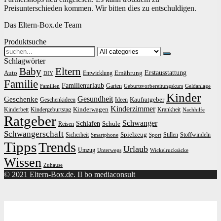
Preisunterschieden kommen. Wir bitten dies zu entschuldigen.
Das Eltern-Box.de Team
Produktsuche
Search
for:
Schlagwörter
Baby
Eltern
Erstausstattung
Auto
Ernährung
Entwicklung
DIY
Familie
Familienurlaub
Garten
Familien
Geburtsvorbereitungskurs
Geldanlage
Kinder
Gesundheit
Geschenke
Kaufratgeber
Geschenkideen
Ideen
Kinderzimmer
Kinderwagen
Kinderbett
Kindergeburtstag
Krankheit
Nachhilfe
Ratgeber
Schwanger
Schlafen
Schule
Reisen
Schwangerschaft
Spielzeug
Sicherheit
Stillen
Stoffwindeln
Smartphone
Sport
Tipps
Trends
Urlaub
Umzug
Unterwegs
Wickelrucksäcke
Wissen
Zuhause
© 2021 Eltern-Box.de. II bo mediaconsult