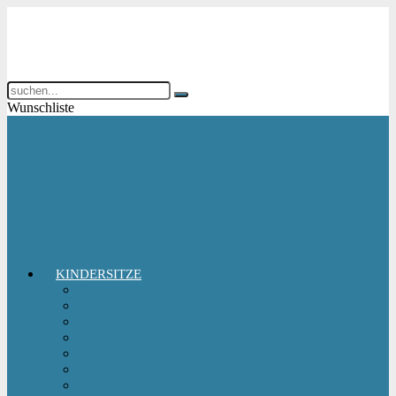
Wunschliste
KINDERSITZE
Babyschale
Kindersitz 0-18 kg
Kindersitz 15-36 kg
Kindersitz 9-18 kg
Kindersitz-Zubehör
Reboarder Kindersitz
Sitzerhöhung