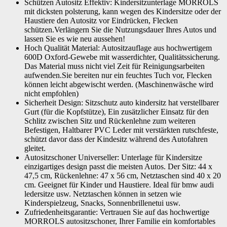
Schützen Autositz Effektiv: Kindersitzunterlage MORROLS
mit dicksten polsterung, kann wegen des Kindersitze oder der
Haustiere den Autositz vor Eindrücken, Flecken
schützen.Verlängern Sie die Nutzungsdauer Ihres Autos und
lassen Sie es wie neu aussehen!
Hoch Qualität Material: Autositzauflage aus hochwertigem
600D Oxford-Gewebe mit wasserdichter, Qualitätssicherung.
Das Material muss nicht viel Zeit für Reinigungsarbeiten
aufwenden.Sie bereiten nur ein feuchtes Tuch vor, Flecken
können leicht abgewischt werden. (Maschinenwäsche wird
nicht empfohlen)
Sicherheit Design: Sitzschutz auto kindersitz hat verstellbarer
Gurt (für die Kopfstütze), Ein zusätzlicher Einsatz für den
Schlitz zwischen Sitz und Rückenlehne zum weiteren
Befestigen, Haltbarer PVC Leder mit verstärkten rutschfeste,
schützt davor dass der Kindesitz während des Autofahren
gleitet.
Autositzschoner Universeller: Unterlage für Kindersitze
einzigartiges design passt die meisten Autos. Der Sitz: 44 x
47,5 cm, Rückenlehne: 47 x 56 cm, Netztaschen sind 40 x 20
cm. Geeignet für Kinder und Haustiere. Ideal für bmw audi
ledersitze usw. Netztaschen können in setzen wie
Kinderspielzeug, Snacks, Sonnenbrillenetui usw.
Zufriedenheitsgarantie: Vertrauen Sie auf das hochwertige
MORROLS autositzschoner, Ihrer Familie ein komfortables