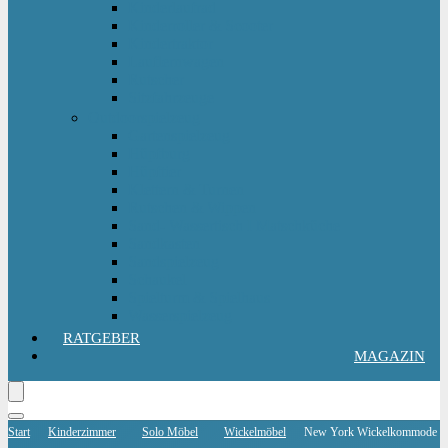
Kinderlaufrad
Kinderroller & Scooter
Kindertraktor
Lauflernwagen
Rutscher
Sitzfahrzeuge
Outdoorspielzeug
Gartenspielzeug
Hüpfburg
Hüpftier
Klettern & Turnen
Rutschen & Wippen
Sand- Wassertisch I Matschküche
Sandkasten
Sandspielzeug
Schaukel
Spielturm & Spielhaus
Wasserspielzeug
RATGEBER
MAGAZIN
Start
Kinderzimmer
Solo Möbel
Wickelmöbel
New York Wickelkommode