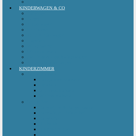
Kinderfahrradsitz
KINDERWAGEN & CO
Babytrage
Buggy
Kinderwagen
Sportwagen
Retro Kinderwagen
Tragetuch
Wickeltasche
Wickelrucksack
Zwillings & Geschwisterwagen
Kinderfahrradanhänger
KINDERZIMMER
Babyschlafsack
Ganzjahresschlafsack
Pucksack
Sommerschlafsack
Winterschlafsack
Solo Möbel
Babywippe & Babyschaukel
Babywiege I Beistellbett
Babybetten
Hochstuhl
Hochbett Kinder
Kinderbett