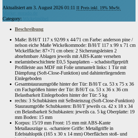
Aktualisiert am 3. August 2026 01:11
II Preis inkl. 19% MwSt.
Marke: storado.de
Category:
Wickelmöbel
Beschreibung
Maße: B/H/T 117 x 92/99 x 44/71 cm Farbe: anderson pine /
nelson eiche Maße Wickelkommode: B/H/T 117 x 99 x 71 cm
Wickelfläche: 87×71 cm oben: 2 Sicherungsleisten 2
abnehmbare Ablagen jeweils mit ABS-Kante versehen
melaminbeschichtete E0,5 Spanplatten – schadstoffgeprüft
Profilleiste aus MDF mit Folie ummantelt links: 1 Tür mit
Dämpfung (Soft-Close-Funktion) und dahinterliegendem
Einlegeboden
Gesamtstauraumgröße hinter der Tür: B/H/T ca. 53 x 75 x 36
cm Fachgrößen hinter der Tür: B/H/T ca. 53 x 36 x 36 cm
Belastbarkeit Einlegeboden hinter der Tür: 5 kg
rechts: 3 Schubkästen mit Selbsteinzug (Soft-Close-Funktion)
Stauraumgröße Schubkasten: B/H/T jeweils ca. 42 x 18 x 34
cm Belastbarkeit Schubkasten: jeweils ca. 5 kg Oberplatte: 19
mm Boden: 15 mm
Korpus: 15/19 mm Front: 15 mm mit ABS-Kante
Metallauszüge u. -scharniere Griffe: Metallgriffe in
Edelstahloptik (165 x 30 x 14 mm) Oberflächen stoß- und