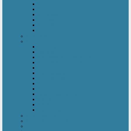
Kinderkleiderschrank
Kinderkommode & Nachttisch
Kinderregal
Laufgitter
Reisebett
Wickelmöbel
Babyüberwachung
Kinderbett-Zubehör
Betteinlagen
Bettgitter
Betthimmel & Himmelstange
Kinder & Baby Bettwäsche
Betttunnel
Einschlagdecke
Kindermatratzen
Kissen
Krabbeldecke
Lattenrahmen & -roste
Nestchen
Bettdecke
Spannbettlaken
Babyzimmer Set
Kinder- & Jugendzimmer
Sicherheit