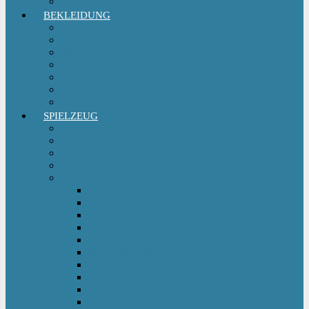
Sitzgruppe & Sitzmöbel
BEKLEIDUNG
Erstausstattungs-Set Baby
Babykleidung
Kindermode
Kinderschuhe Mädchen
Kinderschuhe Jungen
Umstandsmode
StillMode
SPIELZEUG
Babyspielzeug 0-12 m
Kinderspielzeug ab 12 m
Babybücher & Kinderbücher
Hörspiele für Kinder
Kids Fahrzeuge
Bobby Car
Dreirad
Go Kart
Handwagen
Elektro Kinderauto
Ferngesteuertes Auto
Kinderfahrrad
Kinderfahrzeug Zubehör
Kinderfahrzeug Anhänger
Kinderhelm