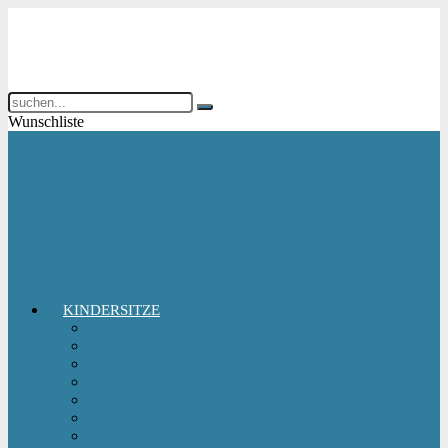
Wunschliste
KINDERSITZE
Babyschale
Kindersitz 0-18 kg
Kindersitz 15-36 kg
Kindersitz 9-18 kg
Kindersitz-Zubehör
Reboarder Kindersitz
Sitzerhöhung