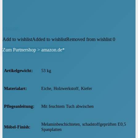
€
349,00
Add to wishlist
Added to wishlist
Removed from wishlist
0
Zum Partnershop > amazon.de*
Artikelgewicht
‎53 kg
Materialart
‎Eiche, Holzwerkstoff, Kiefer
Pflegeanleitung
‎Mit feuchtem Tuch abwischen
‎Melaminbeschichteten, schadstoffgeprüften E0,5
Möbel-Finish
Spanplatten