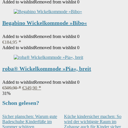
Added to wishlist
Removed from wishlist
0
Begabino Wickelkommode »Bibo«
Added to wishlist
Removed from wishlist
0
€
184,95
Added to wishlist
Removed from wishlist
0
roba® Wickelkommode »Pia«, breit
Added to wishlist
Removed from wishlist
0
Ursprünglicher
Aktueller
€
509,90
€
349,90
Preis
Preis
31%
war:
ist:
Schon gelesen?
€509,90
€349,90.
Sicher planschen: Warum gute
Küche kindersicher machen: So
Badeschuhe Kinderfüße im
wird der wichtigste Raum im
Sommer schützen
Zuhause auch für Kinder sicher