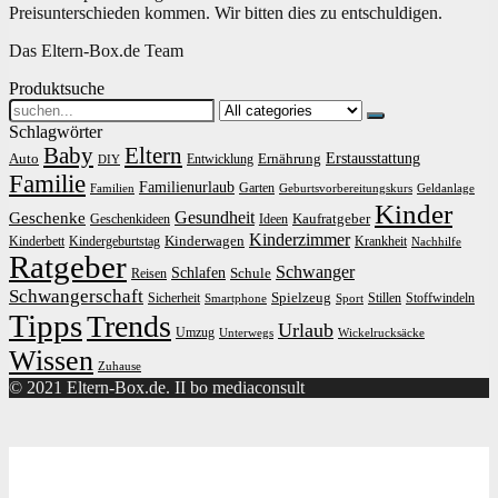
Preisunterschieden kommen. Wir bitten dies zu entschuldigen.
Das Eltern-Box.de Team
Produktsuche
Search
for:
Schlagwörter
Baby
Eltern
Erstausstattung
Auto
Ernährung
Entwicklung
DIY
Familie
Familienurlaub
Garten
Familien
Geburtsvorbereitungskurs
Geldanlage
Kinder
Gesundheit
Geschenke
Kaufratgeber
Geschenkideen
Ideen
Kinderzimmer
Kinderwagen
Kinderbett
Kindergeburtstag
Krankheit
Nachhilfe
Ratgeber
Schwanger
Schlafen
Schule
Reisen
Schwangerschaft
Spielzeug
Sicherheit
Stillen
Stoffwindeln
Smartphone
Sport
Tipps
Trends
Urlaub
Umzug
Unterwegs
Wickelrucksäcke
Wissen
Zuhause
© 2021 Eltern-Box.de. II bo mediaconsult