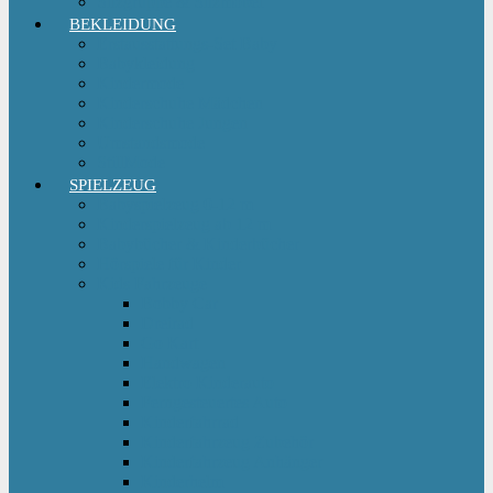
Sitzgruppe & Sitzmöbel
BEKLEIDUNG
Erstausstattungs-Set Baby
Babykleidung
Kindermode
Kinderschuhe Mädchen
Kinderschuhe Jungen
Umstandsmode
StillMode
SPIELZEUG
Babyspielzeug 0-12 m
Kinderspielzeug ab 12 m
Babybücher & Kinderbücher
Hörspiele für Kinder
Kids Fahrzeuge
Bobby Car
Dreirad
Go Kart
Handwagen
Elektro Kinderauto
Ferngesteuertes Auto
Kinderfahrrad
Kinderfahrzeug Zubehör
Kinderfahrzeug Anhänger
Kinderhelm