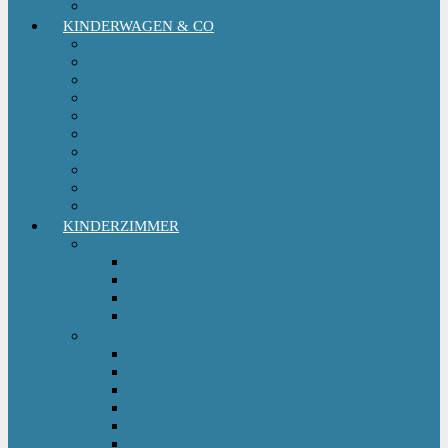
Kinderfahrradsitz
KINDERWAGEN & CO
Babytrage
Buggy
Kinderwagen
Sportwagen
Retro Kinderwagen
Tragetuch
Wickeltasche
Wickelrucksack
Zwillings & Geschwisterwagen
Kinderfahrradanhänger
KINDERZIMMER
Babyschlafsack
Ganzjahresschlafsack
Pucksack
Sommerschlafsack
Winterschlafsack
Solo Möbel
Babywippe & Babyschaukel
Babywiege I Beistellbett
Babybetten
Hochstuhl
Hochbett Kinder
Kinderbett