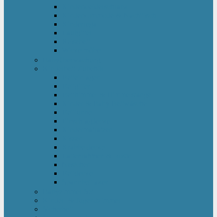
Kinderkleiderschrank
Kinderkommode & Nachttisch
Kinderregal
Laufgitter
Reisebett
Wickelmöbel
Babyüberwachung
Kinderbett-Zubehör
Betteinlagen
Bettgitter
Betthimmel & Himmelstange
Kinder & Baby Bettwäsche
Betttunnel
Einschlagdecke
Kindermatratzen
Kissen
Krabbeldecke
Lattenrahmen & -roste
Nestchen
Bettdecke
Spannbettlaken
Babyzimmer Set
Kinder- & Jugendzimmer
Sicherheit