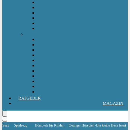
Kinderlaufrad
Kinderroller & Scooter
Kindertraktor
Lauflernwagen
Rutscher
Sitzfahrzeuge
Outdoorspielzeug
Gartenspielzeug
Hüpfburg
Hüpftier
Klettern & Turnen
Rutschen & Wippen
Sand- Wassertisch I Matschküche
Sandkasten
Sandspielzeug
Schaukel
Spielturm & Spielhaus
Wasserspielzeug
RATGEBER
MAGAZIN
Start
Spielzeug
Hörspiele für Kinder
Oetinger Hörspiel »Die kleine Hexe feiert