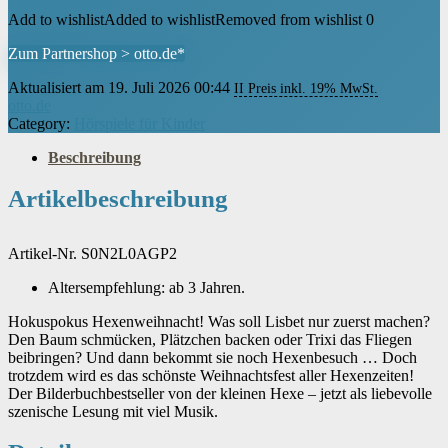
Add to wishlist
Added to wishlist
Removed from wishlist
0
Zum Partnershop > otto.de*
Aktualisiert am 19. Juli 2026 00:44
II Preis inkl. 19% MwSt.
otto.de
Category:
Hörspiele für Kinder
Beschreibung
Artikelbeschreibung
Artikel-Nr. S0N2L0AGP2
Altersempfehlung: ab 3 Jahren.
Hokuspokus Hexenweihnacht! Was soll Lisbet nur zuerst machen?
Den Baum schmücken, Plätzchen backen oder Trixi das Fliegen
beibringen? Und dann bekommt sie noch Hexenbesuch … Doch
trotzdem wird es das schönste Weihnachtsfest aller Hexenzeiten!
Der Bilderbuchbestseller von der kleinen Hexe – jetzt als liebevolle
szenische Lesung mit viel Musik.