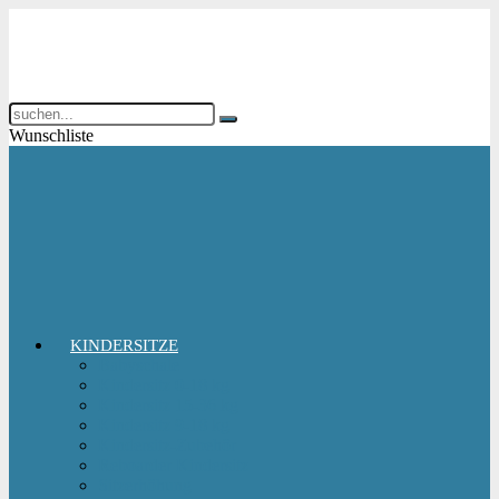
Wunschliste
KINDERSITZE
Babyschale
Kindersitz 0-18 kg
Kindersitz 15-36 kg
Kindersitz 9-18 kg
Kindersitz-Zubehör
Reboarder Kindersitz
Sitzerhöhung