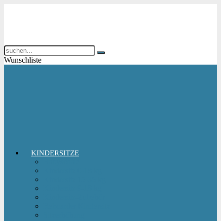
Wunschliste
KINDERSITZE
Babyschale
Kindersitz 0-18 kg
Kindersitz 15-36 kg
Kindersitz 9-18 kg
Kindersitz-Zubehör
Reboarder Kindersitz
Sitzerhöhung