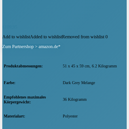
€
109,95
Add to wishlist
Added to wishlist
Removed from wishlist
0
Zum Partnershop > amazon.de*
Produktabmessungen
‎51 x 45 x 59 cm, 6.2 Kilogramm
Farbe
‎Dark Grey Melange
Empfohlenes maximales
‎36 Kilogramm
Körpergewicht
Materialart
‎Polyester