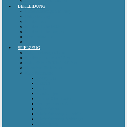
Sitzgruppe & Sitzmöbel
BEKLEIDUNG
Erstausstattungs-Set Baby
Babykleidung
Kindermode
Kinderschuhe Mädchen
Kinderschuhe Jungen
Umstandsmode
StillMode
SPIELZEUG
Babyspielzeug 0-12 m
Kinderspielzeug ab 12 m
Babybücher & Kinderbücher
Hörspiele für Kinder
Kids Fahrzeuge
Bobby Car
Dreirad
Go Kart
Handwagen
Elektro Kinderauto
Ferngesteuertes Auto
Kinderfahrrad
Kinderfahrzeug Zubehör
Kinderfahrzeug Anhänger
Kinderhelm