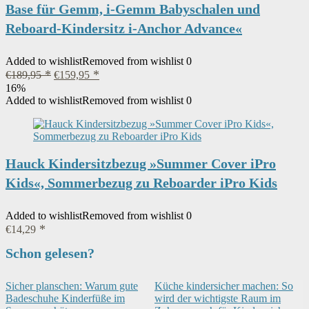
Base für Gemm, i-Gemm Babyschalen und
Reboard-Kindersitz i-Anchor Advance«
Added to wishlist
Removed from wishlist
0
Ursprünglicher
Aktueller
€
189,95
€
159,95
Preis
Preis
16%
war:
ist:
Added to wishlist
Removed from wishlist
0
€189,95
€159,95.
Hauck Kindersitzbezug »Summer Cover iPro
Kids«, Sommerbezug zu Reboarder iPro Kids
Added to wishlist
Removed from wishlist
0
€
14,29
Schon gelesen?
Sicher planschen: Warum gute
Küche kindersicher machen: So
Badeschuhe Kinderfüße im
wird der wichtigste Raum im