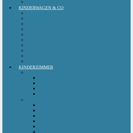
Kinderfahrradsitz
KINDERWAGEN & CO
Babytrage
Buggy
Kinderwagen
Sportwagen
Retro Kinderwagen
Tragetuch
Wickeltasche
Wickelrucksack
Zwillings & Geschwisterwagen
Kinderfahrradanhänger
KINDERZIMMER
Babyschlafsack
Ganzjahresschlafsack
Pucksack
Sommerschlafsack
Winterschlafsack
Solo Möbel
Babywippe & Babyschaukel
Babywiege I Beistellbett
Babybetten
Hochstuhl
Hochbett Kinder
Kinderbett