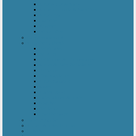
Kinderkleiderschrank
Kinderkommode & Nachttisch
Kinderregal
Laufgitter
Reisebett
Wickelmöbel
Babyüberwachung
Kinderbett-Zubehör
Betteinlagen
Bettgitter
Betthimmel & Himmelstange
Kinder & Baby Bettwäsche
Betttunnel
Einschlagdecke
Kindermatratzen
Kissen
Krabbeldecke
Lattenrahmen & -roste
Nestchen
Bettdecke
Spannbettlaken
Babyzimmer Set
Kinder- & Jugendzimmer
Sicherheit