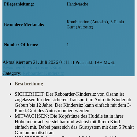
Pflegeanleitung
‎Handwäsche
‎Kombination (Autositz), 3-Punkt
Besondere Merkmale
Gurt (Autositz)
Number Of Items
‎1
Aktualisiert am 21. Juli 2026 01:11
Benötigt Batterien
II Preis inkl. 19% MwSt.
‎Nein
Besuchen Sie den Osann-Store
Category:
Reboarder Kindersitz
Sitz- bzw. Liegerichtung
‎Rückwärts und Vorwärts
Beschreibung
SICHERHEIT: Der Reboarder-Kindersitz von Osann ist
Art des Gurtes
‎5-Punkt
zugelassen für den sicheren Transport im Auto für Kinder ab
Geburt bis 12 Jahre. Der Kindersitz kann einfach mit dem 3-
Punkt-Gurt des Autos montiert werden.
Sitzkapazität
‎1.00
MITWACHSEN: Die Kopfstütze des Huddle ist in ihrer
Höhe mehrfach verstellbar und wächst mit Ihrem Kind
einfach mit. Dabei passt sich das Gurtsystem mit dem 5 Punkt
Gurt automatisch an.
Länge der Sitzfläche
‎28 Zentimeter