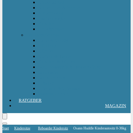
Kinderlaufrad
Kinderroller & Scooter
Kindertraktor
Lauflernwagen
Rutscher
Sitzfahrzeuge
Outdoorspielzeug
Gartenspielzeug
Hüpfburg
Hüpftier
Klettern & Turnen
Rutschen & Wippen
Sand- Wassertisch I Matschküche
Sandkasten
Sandspielzeug
Schaukel
Spielturm & Spielhaus
Wasserspielzeug
RATGEBER
MAGAZIN
Start
Kindersitze
Reboarder Kindersitz
Osann Huddle Kinderautositz 0-36kg