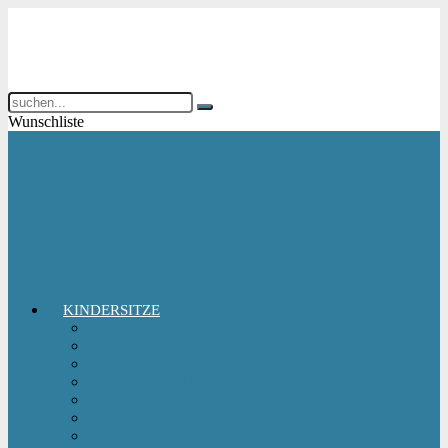
Wunschliste
KINDERSITZE
Babyschale
Kindersitz 0-18 kg
Kindersitz 15-36 kg
Kindersitz 9-18 kg
Kindersitz-Zubehör
Reboarder Kindersitz
Sitzerhöhung