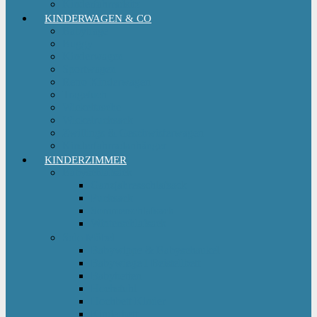
Kinderfahrradsitz
KINDERWAGEN & CO
Babytrage
Buggy
Kinderwagen
Sportwagen
Retro Kinderwagen
Tragetuch
Wickeltasche
Wickelrucksack
Zwillings & Geschwisterwagen
Kinderfahrradanhänger
KINDERZIMMER
Babyschlafsack
Ganzjahresschlafsack
Pucksack
Sommerschlafsack
Winterschlafsack
Solo Möbel
Babywippe & Babyschaukel
Babywiege I Beistellbett
Babybetten
Hochstuhl
Hochbett Kinder
Kinderbett