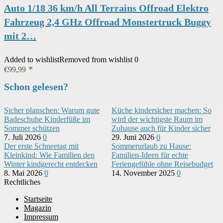
Auto 1/18 36 km/h All Terrains Offroad Elektro
Fahrzeug 2,4 GHz Offroad Monstertruck Buggy
mit 2…
Added to wishlist
Removed from wishlist
0
€
99,99
Schon gelesen?
Sicher planschen: Warum gute
Küche kindersicher machen: So
Badeschuhe Kinderfüße im
wird der wichtigste Raum im
Sommer schützen
Zuhause auch für Kinder sicher
7. Juli 2026
0
29. Juni 2026
0
Der erste Schneetag mit
Sommerurlaub zu Hause:
Kleinkind: Wie Familien den
Familien-Ideen für echte
Winter kindgerecht entdecken
Feriengefühle ohne Reisebudget
8. Mai 2026
0
14. November 2025
0
Rechtliches
Startseite
Magazin
Impressum