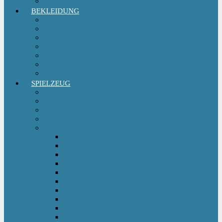
Sitzgruppe & Sitzmöbel
BEKLEIDUNG
Erstausstattungs-Set Baby
Babykleidung
Kindermode
Kinderschuhe Mädchen
Kinderschuhe Jungen
Umstandsmode
StillMode
SPIELZEUG
Babyspielzeug 0-12 m
Kinderspielzeug ab 12 m
Babybücher & Kinderbücher
Hörspiele für Kinder
Kids Fahrzeuge
Bobby Car
Dreirad
Go Kart
Handwagen
Elektro Kinderauto
Ferngesteuertes Auto
Kinderfahrrad
Kinderfahrzeug Zubehör
Kinderfahrzeug Anhänger
Kinderhelm