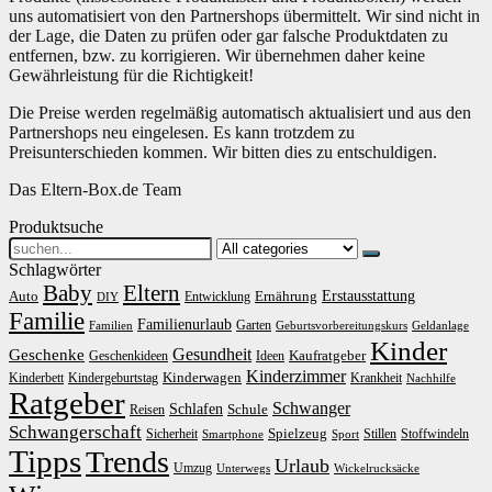
uns automatisiert von den Partnershops übermittelt. Wir sind nicht in
der Lage, die Daten zu prüfen oder gar falsche Produktdaten zu
entfernen, bzw. zu korrigieren. Wir übernehmen daher keine
Gewährleistung für die Richtigkeit!
Die Preise werden regelmäßig automatisch aktualisiert und aus den
Partnershops neu eingelesen. Es kann trotzdem zu
Preisunterschieden kommen. Wir bitten dies zu entschuldigen.
Das Eltern-Box.de Team
Produktsuche
Search
for:
Schlagwörter
Baby
Eltern
Erstausstattung
Auto
Ernährung
Entwicklung
DIY
Familie
Familienurlaub
Garten
Familien
Geburtsvorbereitungskurs
Geldanlage
Kinder
Gesundheit
Geschenke
Kaufratgeber
Geschenkideen
Ideen
Kinderzimmer
Kinderwagen
Kinderbett
Kindergeburtstag
Krankheit
Nachhilfe
Ratgeber
Schwanger
Schlafen
Schule
Reisen
Schwangerschaft
Spielzeug
Sicherheit
Stillen
Stoffwindeln
Smartphone
Sport
Tipps
Trends
Urlaub
Umzug
Unterwegs
Wickelrucksäcke