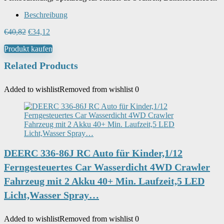
Beschreibung
Ursprünglicher
Aktueller
€
40,82
€
34,12
Preis
Preis
Produkt kaufen
war:
ist:
€40,82
€34,12.
Related Products
Added to wishlist
Removed from wishlist
0
DEERC 336-86J RC Auto für Kinder,1/12
Ferngesteuertes Car Wasserdicht 4WD Crawler
Fahrzeug mit 2 Akku 40+ Min. Laufzeit,5 LED
Licht,Wasser Spray…
Added to wishlist
Removed from wishlist
0