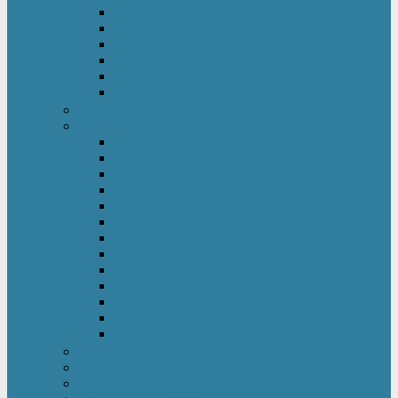
Kinderkleiderschrank
Kinderkommode & Nachttisch
Kinderregal
Laufgitter
Reisebett
Wickelmöbel
Babyüberwachung
Kinderbett-Zubehör
Betteinlagen
Bettgitter
Betthimmel & Himmelstange
Kinder & Baby Bettwäsche
Betttunnel
Einschlagdecke
Kindermatratzen
Kissen
Krabbeldecke
Lattenrahmen & -roste
Nestchen
Bettdecke
Spannbettlaken
Babyzimmer Set
Kinder- & Jugendzimmer
Sicherheit