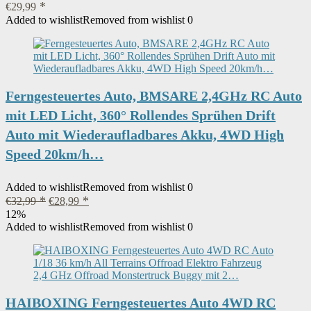
€
29,99
Added to wishlist
Removed from wishlist
0
Ferngesteuertes Auto, BMSARE 2,4GHz RC Auto
mit LED Licht, 360° Rollendes Sprühen Drift
Auto mit Wiederaufladbares Akku, 4WD High
Speed 20km/h…
Added to wishlist
Removed from wishlist
0
Ursprünglicher
Aktueller
€
32,99
€
28,99
Preis
Preis
12%
war:
ist:
Added to wishlist
Removed from wishlist
0
€32,99
€28,99.
HAIBOXING Ferngesteuertes Auto 4WD RC