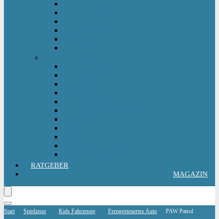
Kinderlaufrad
Kinderroller & Scooter
Kindertraktor
Lauflernwagen
Rutscher
Sitzfahrzeuge
Outdoorspielzeug
Gartenspielzeug
Hüpfburg
Hüpftier
Klettern & Turnen
Rutschen & Wippen
Sand- Wassertisch I Matschküche
Sandkasten
Sandspielzeug
Schaukel
Spielturm & Spielhaus
Wasserspielzeug
RATGEBER
MAGAZIN
Start
Spielzeug
Kids Fahrzeuge
Ferngesteuertes Auto
PAW Patrol