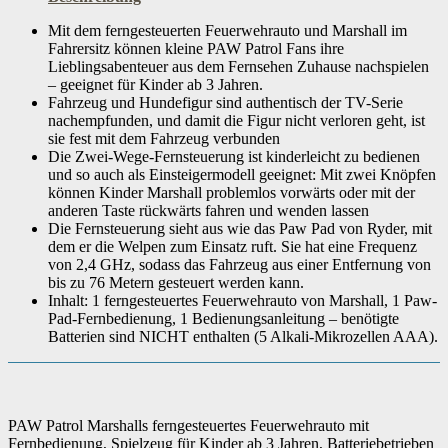
Mit dem ferngesteuerten Feuerwehrauto und Marshall im
Batterien inbegriffen
‎Nein
Fahrersitz können kleine PAW Patrol Fans ihre
Lieblingsabenteuer aus dem Fernsehen Zuhause nachspielen
– geeignet für Kinder ab 3 Jahren.
Material
‎Kunststoff
Fahrzeug und Hundefigur sind authentisch der TV-Serie
nachempfunden, und damit die Figur nicht verloren geht, ist
sie fest mit dem Fahrzeug verbunden
Die Zwei-Wege-Fernsteuerung ist kinderleicht zu bedienen
Fernsteuerung enthalten
‎Ja
und so auch als Einsteigermodell geeignet: Mit zwei Knöpfen
können Kinder Marshall problemlos vorwärts oder mit der
anderen Taste rückwärts fahren und wenden lassen
Typ Fernsteuerung
‎Radio
Die Fernsteuerung sieht aus wie das Paw Pad von Ryder, mit
dem er die Welpen zum Einsatz ruft. Sie hat eine Frequenz
von 2,4 GHz, sodass das Fahrzeug aus einer Entfernung von
Farbe
‎Mehrfarbig
bis zu 76 Metern gesteuert werden kann.
Inhalt: 1 ferngesteuertes Feuerwehrauto von Marshall, 1 Paw-
Pad-Fernbedienung, 1 Bedienungsanleitung – benötigte
Zielgruppe
‎Mädchen
Batterien sind NICHT enthalten (5 Alkali-Mikrozellen AAA).
Artikelgewicht
‎640 g
PAW Patrol Marshalls ferngesteuertes Feuerwehrauto mit
Fernbedienung, Spielzeug für Kinder ab 3 Jahren, Batteriebetrieben