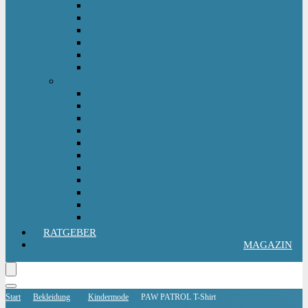
Kinderlaufrad
Kinderroller & Scooter
Kindertraktor
Lauflernwagen
Rutscher
Sitzfahrzeuge
Outdoorspielzeug
Gartenspielzeug
Hüpfburg
Hüpftier
Klettern & Turnen
Rutschen & Wippen
Sand- Wassertisch I Matschküche
Sandkasten
Sandspielzeug
Schaukel
Spielturm & Spielhaus
Wasserspielzeug
RATGEBER
MAGAZIN
Start
Bekleidung
Kindermode
PAW PATROL T-Shirt