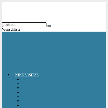
Wunschliste
KINDERSITZE
Babyschale
Kindersitz 0-18 kg
Kindersitz 15-36 kg
Kindersitz 9-18 kg
Kindersitz-Zubehör
Reboarder Kindersitz
Sitzerhöhung