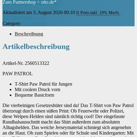
Zum Partnershop > otto.de*
Aktualisiert am 3. August 2026 00:10
II Preis inkl. 19% MwSt.
PAW PATROL
Category:
Kindermode
Beschreibung
Artikelbeschreibung
Artikel-Nr. 2560513322
PAW PATROL
T-Shirt Paw Patrol für Jungen
Mit coolem Druck vorn
Bequeme Basicform
Die vierbeinigen Gesetzeshüter sind da! Das T-Shirt von Paw Patrol
überzeugt durch einen süßen Print: Ob Feuerwehr oder Polizei,
diese Welpen-Helden sind nämlich richtig cool! Der eingefasste
Rundhalsausschnitt macht das Shirt außerdem zum absoluten
Alltagshelden. Das weiche Jerseymaterial schmiegt sich angenehm
an die Haut. Ob zum Spielen oder für Schule und Kindergarten: Mit