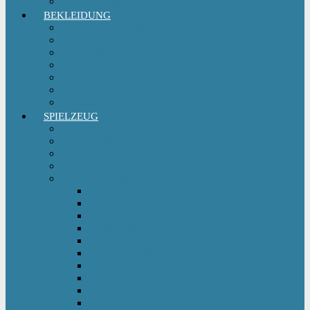
Sitzgruppe & Sitzmöbel
BEKLEIDUNG
Erstausstattungs-Set Baby
Babykleidung
Kindermode
Kinderschuhe Mädchen
Kinderschuhe Jungen
Umstandsmode
StillMode
SPIELZEUG
Babyspielzeug 0-12 m
Kinderspielzeug ab 12 m
Babybücher & Kinderbücher
Hörspiele für Kinder
Kids Fahrzeuge
Bobby Car
Dreirad
Go Kart
Handwagen
Elektro Kinderauto
Ferngesteuertes Auto
Kinderfahrrad
Kinderfahrzeug Zubehör
Kinderfahrzeug Anhänger
Kinderhelm