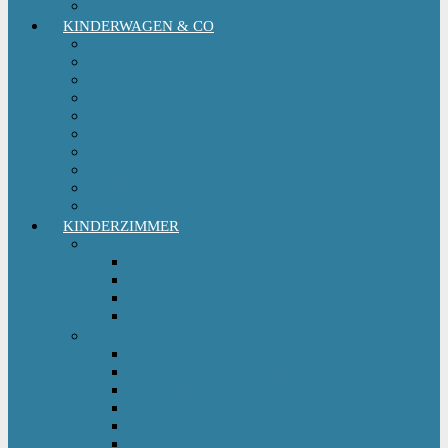
Kinderfahrradsitz
KINDERWAGEN & CO
Babytrage
Buggy
Kinderwagen
Sportwagen
Retro Kinderwagen
Tragetuch
Wickeltasche
Wickelrucksack
Zwillings & Geschwisterwagen
Kinderfahrradanhänger
KINDERZIMMER
Babyschlafsack
Ganzjahresschlafsack
Pucksack
Sommerschlafsack
Winterschlafsack
Solo Möbel
Babywippe & Babyschaukel
Babywiege I Beistellbett
Babybetten
Hochstuhl
Hochbett Kinder
Kinderbett