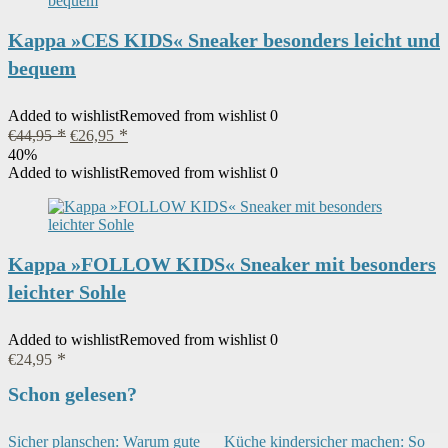
Kappa »CES KIDS« Sneaker besonders leicht und
bequem
Added to wishlist
Removed from wishlist
0
Ursprünglicher
Aktueller
€
44,95
€
26,95
Preis
Preis
40%
war:
ist:
Added to wishlist
Removed from wishlist
0
€44,95
€26,95.
Kappa »FOLLOW KIDS« Sneaker mit besonders
leichter Sohle
Added to wishlist
Removed from wishlist
0
€
24,95
Schon gelesen?
Sicher planschen: Warum gute
Küche kindersicher machen: So