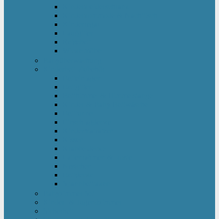
Kinderkleiderschrank
Kinderkommode & Nachttisch
Kinderregal
Laufgitter
Reisebett
Wickelmöbel
Babyüberwachung
Kinderbett-Zubehör
Betteinlagen
Bettgitter
Betthimmel & Himmelstange
Kinder & Baby Bettwäsche
Betttunnel
Einschlagdecke
Kindermatratzen
Kissen
Krabbeldecke
Lattenrahmen & -roste
Nestchen
Bettdecke
Spannbettlaken
Babyzimmer Set
Kinder- & Jugendzimmer
Sicherheit