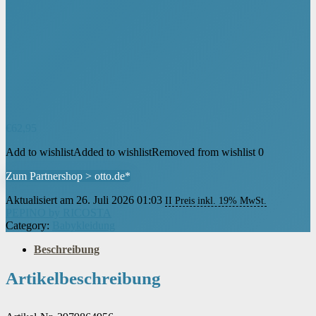
€
62,95
Add to wishlist
Added to wishlist
Removed from wishlist
0
Zum Partnershop > otto.de*
Aktualisiert am 26. Juli 2026 01:03
II Preis inkl. 19% MwSt.
PEPINO by RICOSTA
Category:
Babykleidung
Beschreibung
Artikelbeschreibung