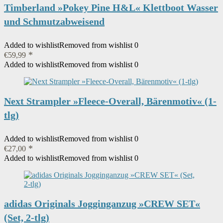
Timberland »Pokey Pine H&L« Klettboot Wasser
und Schmutzabweisend
Added to wishlist
Removed from wishlist
0
€
59,99
Added to wishlist
Removed from wishlist
0
Next Strampler »Fleece-Overall, Bärenmotiv« (1-
tlg)
Added to wishlist
Removed from wishlist
0
€
27,00
Added to wishlist
Removed from wishlist
0
adidas Originals Jogginganzug »CREW SET«
(Set, 2-tlg)