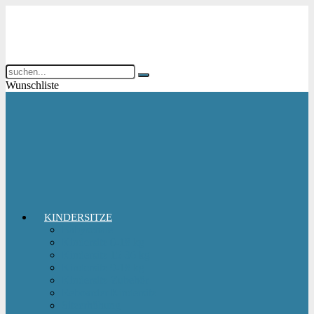
Wunschliste
KINDERSITZE
Babyschale
Kindersitz 0-18 kg
Kindersitz 15-36 kg
Kindersitz 9-18 kg
Kindersitz-Zubehör
Reboarder Kindersitz
Sitzerhöhung