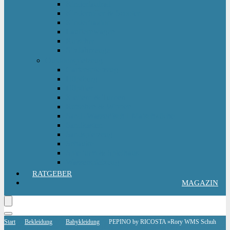
Kinderlaufrad
Kinderroller & Scooter
Kindertraktor
Lauflernwagen
Rutscher
Sitzfahrzeuge
Outdoorspielzeug
Gartenspielzeug
Hüpfburg
Hüpftier
Klettern & Turnen
Rutschen & Wippen
Sand- Wassertisch I Matschküche
Sandkasten
Sandspielzeug
Schaukel
Spielturm & Spielhaus
Wasserspielzeug
RATGEBER
MAGAZIN
Start
Bekleidung
Babykleidung
PEPINO by RICOSTA »Rory WMS Schuh