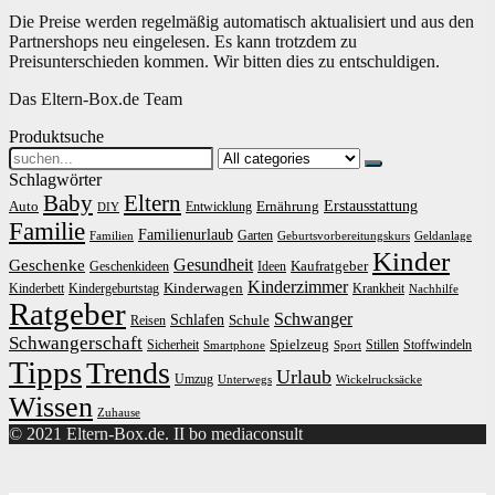
Die Preise werden regelmäßig automatisch aktualisiert und aus den
Partnershops neu eingelesen. Es kann trotzdem zu
Preisunterschieden kommen. Wir bitten dies zu entschuldigen.
Das Eltern-Box.de Team
Produktsuche
Search
for:
Schlagwörter
Baby
Eltern
Erstausstattung
Auto
Ernährung
Entwicklung
DIY
Familie
Familienurlaub
Garten
Familien
Geburtsvorbereitungskurs
Geldanlage
Kinder
Gesundheit
Geschenke
Kaufratgeber
Geschenkideen
Ideen
Kinderzimmer
Kinderwagen
Kinderbett
Kindergeburtstag
Krankheit
Nachhilfe
Ratgeber
Schwanger
Schlafen
Schule
Reisen
Schwangerschaft
Spielzeug
Sicherheit
Stillen
Stoffwindeln
Smartphone
Sport
Tipps
Trends
Urlaub
Umzug
Unterwegs
Wickelrucksäcke
Wissen
Zuhause
© 2021 Eltern-Box.de. II bo mediaconsult