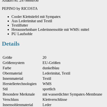
Artikel-Nr. 2979864956
PEPINO by RICOSTA
Cooler Klettstiefel mit Sympatex
Aus Lederimitat und Textil
Textilfutter
Herausnehmbare Lederinnensohle mit WMS: mittel
PU Laufsohle
Details
Größe
20
Größensystem
EU-Größen
Farbe
dunkelblau
Obermaterial
Lederimitat, Textil
Innenmaterial
Textil
Herstellertechnologien
WMS
Stil
sportlich
Besondere Merkmale
mit wasserdichter Sympatex-Membrane
Verschluss
Klettverschlüsse
Innensohlenmaterial
Leder