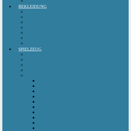
Sitzgruppe & Sitzmöbel
BEKLEIDUNG
Erstausstattungs-Set Baby
Babykleidung
Kindermode
Kinderschuhe Mädchen
Kinderschuhe Jungen
Umstandsmode
StillMode
SPIELZEUG
Babyspielzeug 0-12 m
Kinderspielzeug ab 12 m
Babybücher & Kinderbücher
Hörspiele für Kinder
Kids Fahrzeuge
Bobby Car
Dreirad
Go Kart
Handwagen
Elektro Kinderauto
Ferngesteuertes Auto
Kinderfahrrad
Kinderfahrzeug Zubehör
Kinderfahrzeug Anhänger
Kinderhelm