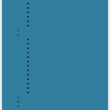
Kinderkleiderschrank
Kinderkommode & Nachttisch
Kinderregal
Laufgitter
Reisebett
Wickelmöbel
Babyüberwachung
Kinderbett-Zubehör
Betteinlagen
Bettgitter
Betthimmel & Himmelstange
Kinder & Baby Bettwäsche
Betttunnel
Einschlagdecke
Kindermatratzen
Kissen
Krabbeldecke
Lattenrahmen & -roste
Nestchen
Bettdecke
Spannbettlaken
Babyzimmer Set
Kinder- & Jugendzimmer
Sicherheit