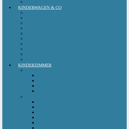
Kinderfahrradsitz
KINDERWAGEN & CO
Babytrage
Buggy
Kinderwagen
Sportwagen
Retro Kinderwagen
Tragetuch
Wickeltasche
Wickelrucksack
Zwillings & Geschwisterwagen
Kinderfahrradanhänger
KINDERZIMMER
Babyschlafsack
Ganzjahresschlafsack
Pucksack
Sommerschlafsack
Winterschlafsack
Solo Möbel
Babywippe & Babyschaukel
Babywiege I Beistellbett
Babybetten
Hochstuhl
Hochbett Kinder
Kinderbett