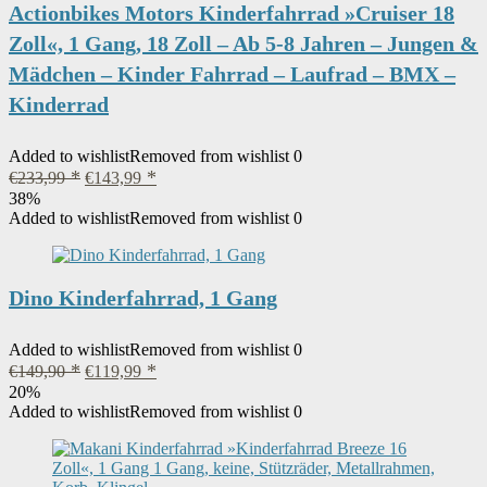
Actionbikes Motors Kinderfahrrad »Cruiser 18
Zoll«, 1 Gang, 18 Zoll – Ab 5-8 Jahren – Jungen &
Mädchen – Kinder Fahrrad – Laufrad – BMX –
Kinderrad
Added to wishlist
Removed from wishlist
0
Ursprünglicher
Aktueller
€
233,99
€
143,99
Preis
Preis
38%
war:
ist:
Added to wishlist
Removed from wishlist
0
€233,99
€143,99.
Dino Kinderfahrrad, 1 Gang
Added to wishlist
Removed from wishlist
0
Ursprünglicher
Aktueller
€
149,90
€
119,99
Preis
Preis
20%
war:
ist:
Added to wishlist
Removed from wishlist
0
€149,90
€119,99.