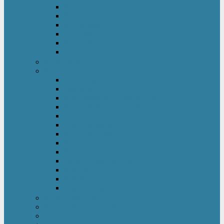
Kinderkleiderschrank
Kinderkommode & Nachttisch
Kinderregal
Laufgitter
Reisebett
Wickelmöbel
Babyüberwachung
Kinderbett-Zubehör
Betteinlagen
Bettgitter
Betthimmel & Himmelstange
Kinder & Baby Bettwäsche
Betttunnel
Einschlagdecke
Kindermatratzen
Kissen
Krabbeldecke
Lattenrahmen & -roste
Nestchen
Bettdecke
Spannbettlaken
Babyzimmer Set
Kinder- & Jugendzimmer
Sicherheit