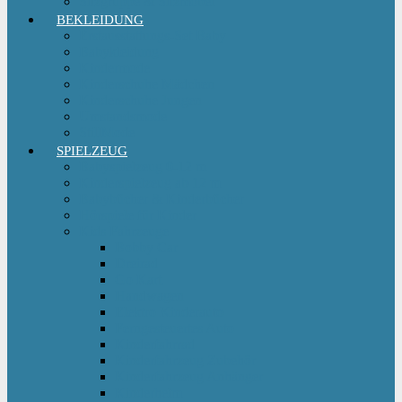
Sitzgruppe & Sitzmöbel
BEKLEIDUNG
Erstausstattungs-Set Baby
Babykleidung
Kindermode
Kinderschuhe Mädchen
Kinderschuhe Jungen
Umstandsmode
StillMode
SPIELZEUG
Babyspielzeug 0-12 m
Kinderspielzeug ab 12 m
Babybücher & Kinderbücher
Hörspiele für Kinder
Kids Fahrzeuge
Bobby Car
Dreirad
Go Kart
Handwagen
Elektro Kinderauto
Ferngesteuertes Auto
Kinderfahrrad
Kinderfahrzeug Zubehör
Kinderfahrzeug Anhänger
Kinderhelm