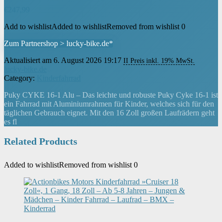
€
247,99
Add to wishlist
Added to wishlist
Removed from wishlist
0
Zum Partnershop > lucky-bike.de*
Aktualisiert am 6. August 2026 19:17
II Preis inkl. 19% MwSt.
lucky-bike.de
Category:
Kinderfahrrad
Puky CYKE 16-1 Alu – Das leichte und robuste Puky Cyke 16-1 ist
ein Fahrrad mit Aluminiumrahmen für Kinder, welches sich für den
täglichen Gebrauch eignet. Mit den 16 Zoll großen Laufrädern geht
es fl
Related Products
Added to wishlist
Removed from wishlist
0