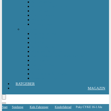
Kinderlaufrad
Kinderroller & Scooter
Kindertraktor
Lauflernwagen
Rutscher
Sitzfahrzeuge
Outdoorspielzeug
Gartenspielzeug
Hüpfburg
Hüpftier
Klettern & Turnen
Rutschen & Wippen
Sand- Wassertisch I Matschküche
Sandkasten
Sandspielzeug
Schaukel
Spielturm & Spielhaus
Wasserspielzeug
RATGEBER
MAGAZIN
Start
Spielzeug
Kids Fahrzeuge
Kinderfahrrad
Puky CYKE 16-1 Alu