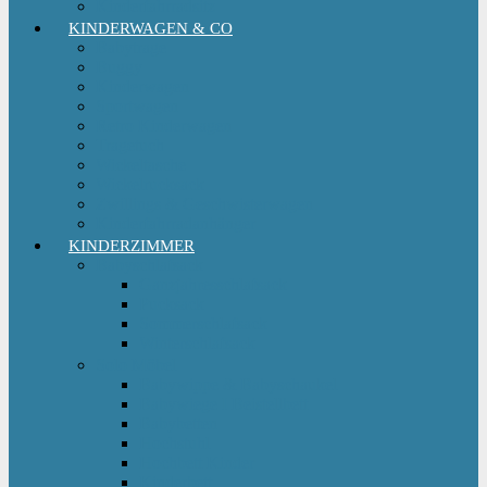
Kinderfahrradsitz
KINDERWAGEN & CO
Babytrage
Buggy
Kinderwagen
Sportwagen
Retro Kinderwagen
Tragetuch
Wickeltasche
Wickelrucksack
Zwillings & Geschwisterwagen
Kinderfahrradanhänger
KINDERZIMMER
Babyschlafsack
Ganzjahresschlafsack
Pucksack
Sommerschlafsack
Winterschlafsack
Solo Möbel
Babywippe & Babyschaukel
Babywiege I Beistellbett
Babybetten
Hochstuhl
Hochbett Kinder
Kinderbett