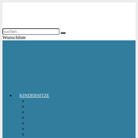
Wunschliste
KINDERSITZE
Babyschale
Kindersitz 0-18 kg
Kindersitz 15-36 kg
Kindersitz 9-18 kg
Kindersitz-Zubehör
Reboarder Kindersitz
Sitzerhöhung