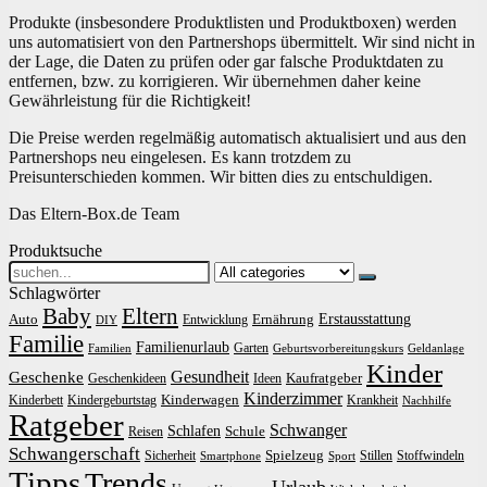
Produkte (insbesondere Produktlisten und Produktboxen) werden
uns automatisiert von den Partnershops übermittelt. Wir sind nicht in
der Lage, die Daten zu prüfen oder gar falsche Produktdaten zu
entfernen, bzw. zu korrigieren. Wir übernehmen daher keine
Gewährleistung für die Richtigkeit!
Die Preise werden regelmäßig automatisch aktualisiert und aus den
Partnershops neu eingelesen. Es kann trotzdem zu
Preisunterschieden kommen. Wir bitten dies zu entschuldigen.
Das Eltern-Box.de Team
Produktsuche
Search
for:
Schlagwörter
Baby
Eltern
Erstausstattung
Auto
Ernährung
Entwicklung
DIY
Familie
Familienurlaub
Garten
Familien
Geburtsvorbereitungskurs
Geldanlage
Kinder
Gesundheit
Geschenke
Kaufratgeber
Geschenkideen
Ideen
Kinderzimmer
Kinderwagen
Kinderbett
Kindergeburtstag
Krankheit
Nachhilfe
Ratgeber
Schwanger
Schlafen
Schule
Reisen
Schwangerschaft
Spielzeug
Sicherheit
Stillen
Stoffwindeln
Smartphone
Sport
Tipps
Trends