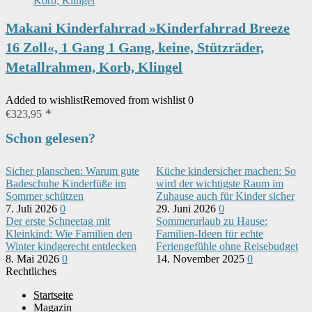
Makani Kinderfahrrad »Kinderfahrrad Breeze
16 Zoll«, 1 Gang 1 Gang, keine, Stützräder,
Metallrahmen, Korb, Klingel
Added to wishlist
Removed from wishlist
0
€
323,95
Schon gelesen?
Sicher planschen: Warum gute
Küche kindersicher machen: So
Badeschuhe Kinderfüße im
wird der wichtigste Raum im
Sommer schützen
Zuhause auch für Kinder sicher
7. Juli 2026
0
29. Juni 2026
0
Der erste Schneetag mit
Sommerurlaub zu Hause:
Kleinkind: Wie Familien den
Familien-Ideen für echte
Winter kindgerecht entdecken
Feriengefühle ohne Reisebudget
8. Mai 2026
0
14. November 2025
0
Rechtliches
Startseite
Magazin