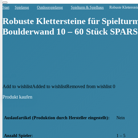
Start
Spielzeug
Outdoorspielzeug
Spielturm & Spielhaus
Robuste Kletterste
Robuste Klettersteine für Spieltur
Boulderwand 10 – 60 Stück SPAR
€
45,99
Add to wishlist
Added to wishlist
Removed from wishlist
0
Produkt kaufen
Auslaufartikel (Produktion durch Hersteller eingestellt)
‎Nein
Anzahl Spieler
‎1 – 5