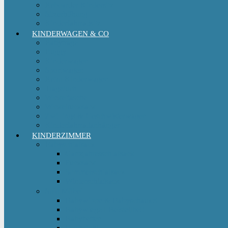
Reboarder Kindersitz
Sitzerhöhung
Kinderfahrradsitz
KINDERWAGEN & CO
Babytrage
Buggy
Kinderwagen
Sportwagen
Retro Kinderwagen
Tragetuch
Wickeltasche
Wickelrucksack
Zwillings & Geschwisterwagen
Kinderfahrradanhänger
KINDERZIMMER
Babyschlafsack
Ganzjahresschlafsack
Pucksack
Sommerschlafsack
Winterschlafsack
Solo Möbel
Babywippe & Babyschaukel
Babywiege I Beistellbett
Babybetten
Hochstuhl