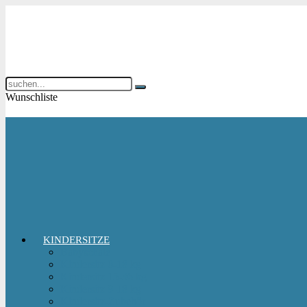
Wunschliste
KINDERSITZE
Babyschale
Kindersitz 0-18 kg
Kindersitz 15-36 kg
Kindersitz 9-18 kg
Kindersitz-Zubehör