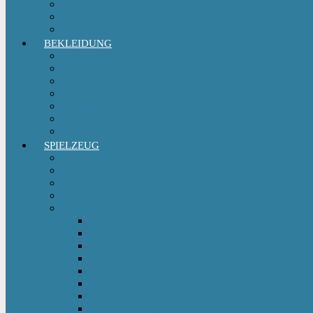
Kinder- & Jugendzimmer
Sicherheit
Sitzgruppe & Sitzmöbel
BEKLEIDUNG
Erstausstattungs-Set Baby
Babykleidung
Kindermode
Kinderschuhe Mädchen
Kinderschuhe Jungen
Umstandsmode
StillMode
SPIELZEUG
Babyspielzeug 0-12 m
Kinderspielzeug ab 12 m
Babybücher & Kinderbücher
Hörspiele für Kinder
Kids Fahrzeuge
Bobby Car
Dreirad
Go Kart
Handwagen
Elektro Kinderauto
Ferngesteuertes Auto
Kinderfahrrad
Kinderfahrzeug Zubehör