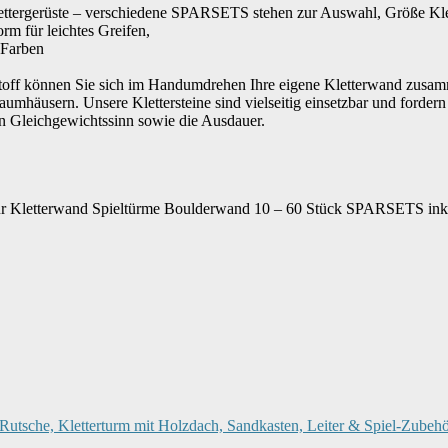
tergerüste – verschiedene SPARSETS stehen zur Auswahl, Größe Kletter
m für leichtes Greifen,
 Farben
tstoff können Sie sich im Handumdrehen Ihre eigene Kletterwand zusamm
häusern. Unsere Klettersteine sind vielseitig einsetzbar und forder
den Gleichgewichtssinn sowie die Ausdauer.
nt für Kletterwand Spieltürme Boulderwand 10 – 60 Stück SPARSETS in