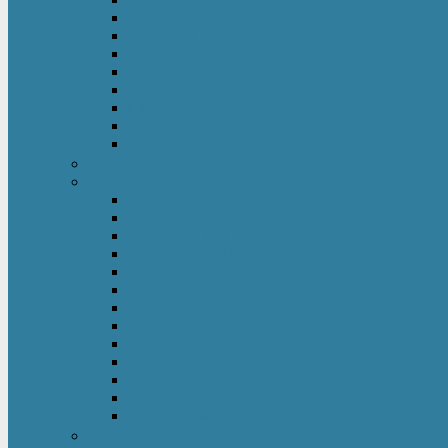
Hochbett Kinder
Kinderbett
Kinderkleiderschrank
Kinderkommode & Nachttisch
Kinderregal
Laufgitter
Reisebett
Wickelmöbel
Babyüberwachung
Kinderbett-Zubehör
Betteinlagen
Bettgitter
Betthimmel & Himmelstange
Kinder & Baby Bettwäsche
Betttunnel
Einschlagdecke
Kindermatratzen
Kissen
Krabbeldecke
Lattenrahmen & -roste
Nestchen
Bettdecke
Spannbettlaken
Babyzimmer Set