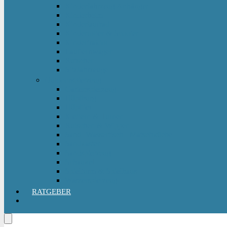
Kinderfahrzeug Anhänger
Kinderhelm
Kinderlaufrad
Kinderroller & Scooter
Kindertraktor
Lauflernwagen
Rutscher
Sitzfahrzeuge
Outdoorspielzeug
Gartenspielzeug
Hüpfburg
Hüpftier
Klettern & Turnen
Rutschen & Wippen
Sand- Wassertisch I Matschküche
Sandkasten
Sandspielzeug
Schaukel
Spielturm & Spielhaus
Wasserspielzeug
RATGEBER