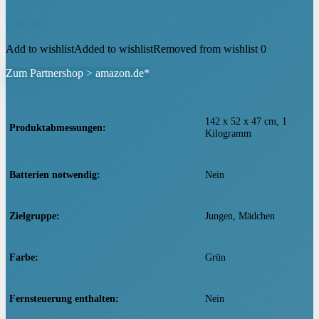
€
100,61
Add to wishlist
Added to wishlist
Removed from wishlist
0
Zum Partnershop > amazon.de*
‎142 x 52 x 47 cm, 1
Produktabmessungen
Kilogramm
Batterien notwendig
‎Nein
Zielgruppe
‎Jungen, Mädchen
Farbe
‎Grün
Fernsteuerung enthalten
‎Nein