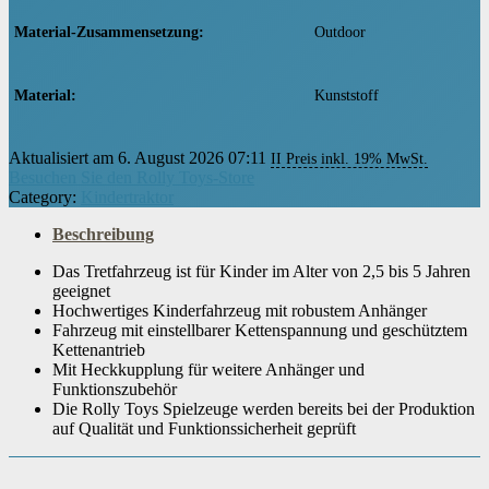
Material-Zusammensetzung
‎Outdoor
Material
‎Kunststoff
Aktualisiert am 6. August 2026 07:11
Batterien inbegriffen
II Preis inkl. 19% MwSt.
‎Nein
Besuchen Sie den Rolly Toys-Store
Category:
Kindertraktor
Zusammenbau nötig
‎Nein
Beschreibung
Das Tretfahrzeug ist für Kinder im Alter von 2,5 bis 5 Jahren
Altersempfehlung des Herstellers
‎30 Monate und älter
geeignet
Hochwertiges Kinderfahrzeug mit robustem Anhänger
Fahrzeug mit einstellbarer Kettenspannung und geschütztem
Anzahl Teile
‎1
Kettenantrieb
Mit Heckkupplung für weitere Anhänger und
Funktionszubehör
Die Rolly Toys Spielzeuge werden bereits bei der Produktion
Anzahl Spieler
‎Von 1
auf Qualität und Funktionssicherheit geprüft
Modell
‎70540