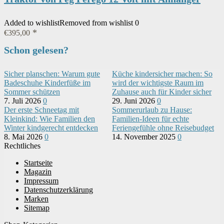
Added to wishlist
Removed from wishlist
0
€
395,00
Schon gelesen?
Sicher planschen: Warum gute
Küche kindersicher machen: So
Badeschuhe Kinderfüße im
wird der wichtigste Raum im
Sommer schützen
Zuhause auch für Kinder sicher
7. Juli 2026
0
29. Juni 2026
0
Der erste Schneetag mit
Sommerurlaub zu Hause:
Kleinkind: Wie Familien den
Familien-Ideen für echte
Winter kindgerecht entdecken
Feriengefühle ohne Reisebudget
8. Mai 2026
0
14. November 2025
0
Rechtliches
Startseite
Magazin
Impressum
Datenschutzerklärung
Marken
Sitemap