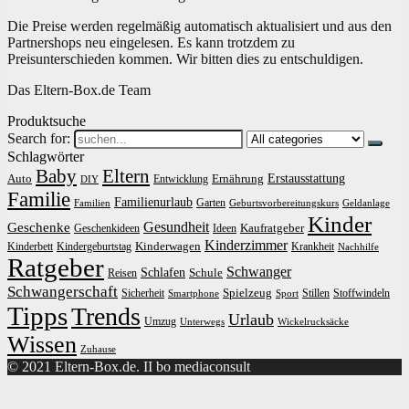
Die Preise werden regelmäßig automatisch aktualisiert und aus den
Partnershops neu eingelesen. Es kann trotzdem zu
Preisunterschieden kommen. Wir bitten dies zu entschuldigen.
Das Eltern-Box.de Team
Produktsuche
Search for:
Schlagwörter
Baby
Eltern
Erstausstattung
Auto
Ernährung
Entwicklung
DIY
Familie
Familienurlaub
Garten
Familien
Geburtsvorbereitungskurs
Geldanlage
Kinder
Gesundheit
Geschenke
Kaufratgeber
Geschenkideen
Ideen
Kinderzimmer
Kinderwagen
Kinderbett
Kindergeburtstag
Krankheit
Nachhilfe
Ratgeber
Schwanger
Schlafen
Schule
Reisen
Schwangerschaft
Spielzeug
Sicherheit
Stillen
Stoffwindeln
Smartphone
Sport
Tipps
Trends
Urlaub
Umzug
Unterwegs
Wickelrucksäcke
Wissen
Zuhause
© 2021 Eltern-Box.de. II bo mediaconsult