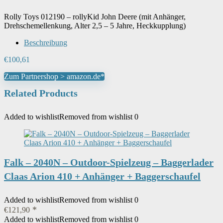
Rolly Toys 012190 – rollyKid John Deere (mit Anhänger,
Sprache
‎Französisch
Drehschemellenkung, Alter 2,5 – 5 Jahre, Heckkupplung)
Beschreibung
Auslaufartikel Produktion durch
‎Nein
Hersteller eingestellt
€
100,61
Zum Partnershop > amazon.de*
Modellnummer
‎70540
Related Products
Unsere Altersempfehlung
‎Ab 3 Jahren
Added to wishlist
Removed from wishlist
0
Artikelgewicht
‎1 kg
Falk – 2040N – Outdoor-Spielzeug – Baggerlader
Claas Arion 410 + Anhänger + Baggerschaufel
Added to wishlist
Removed from wishlist
0
€
121,90
Added to wishlist
Removed from wishlist
0