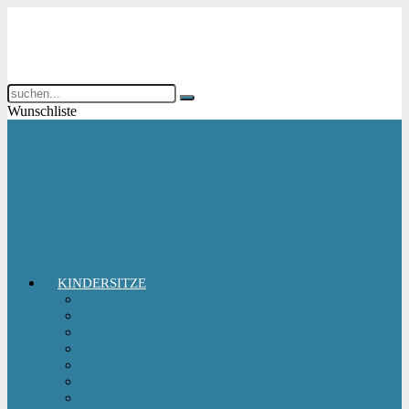
Wunschliste
KINDERSITZE
Babyschale
Kindersitz 0-18 kg
Kindersitz 15-36 kg
Kindersitz 9-18 kg
Kindersitz-Zubehör
Reboarder Kindersitz
Sitzerhöhung