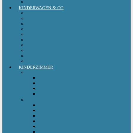
Kinderfahrradsitz
KINDERWAGEN & CO
Babytrage
Buggy
Kinderwagen
Sportwagen
Retro Kinderwagen
Tragetuch
Wickeltasche
Wickelrucksack
Zwillings & Geschwisterwagen
Kinderfahrradanhänger
KINDERZIMMER
Babyschlafsack
Ganzjahresschlafsack
Pucksack
Sommerschlafsack
Winterschlafsack
Solo Möbel
Babywippe & Babyschaukel
Babywiege I Beistellbett
Babybetten
Hochstuhl
Hochbett Kinder
Kinderbett