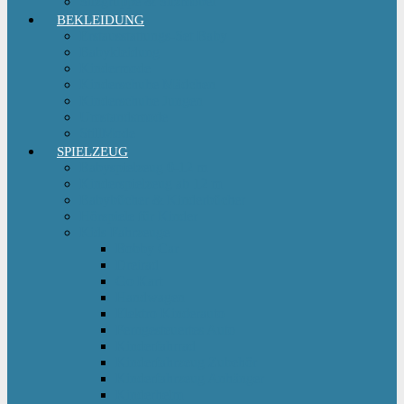
Sitzgruppe & Sitzmöbel
BEKLEIDUNG
Erstausstattungs-Set Baby
Babykleidung
Kindermode
Kinderschuhe Mädchen
Kinderschuhe Jungen
Umstandsmode
StillMode
SPIELZEUG
Babyspielzeug 0-12 m
Kinderspielzeug ab 12 m
Babybücher & Kinderbücher
Hörspiele für Kinder
Kids Fahrzeuge
Bobby Car
Dreirad
Go Kart
Handwagen
Elektro Kinderauto
Ferngesteuertes Auto
Kinderfahrrad
Kinderfahrzeug Zubehör
Kinderfahrzeug Anhänger
Kinderhelm