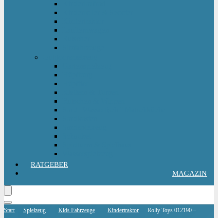
Kinderlaufrad
Kinderroller & Scooter
Kindertraktor
Lauflernwagen
Rutscher
Sitzfahrzeuge
Outdoorspielzeug
Gartenspielzeug
Hüpfburg
Hüpftier
Klettern & Turnen
Rutschen & Wippen
Sand- Wassertisch I Matschküche
Sandkasten
Sandspielzeug
Schaukel
Spielturm & Spielhaus
Wasserspielzeug
RATGEBER
MAGAZIN
Start
Spielzeug
Kids Fahrzeuge
Kindertraktor
Rolly Toys 012190 –