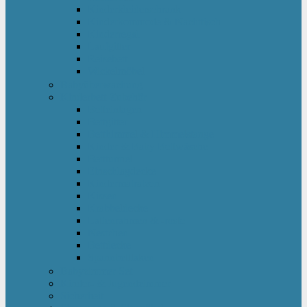
Kinderkleiderschrank
Kinderkommode & Nachttisch
Kinderregal
Laufgitter
Reisebett
Wickelmöbel
Babyüberwachung
Kinderbett-Zubehör
Betteinlagen
Bettgitter
Betthimmel & Himmelstange
Kinder & Baby Bettwäsche
Betttunnel
Einschlagdecke
Kindermatratzen
Kissen
Krabbeldecke
Lattenrahmen & -roste
Nestchen
Bettdecke
Spannbettlaken
Babyzimmer Set
Kinder- & Jugendzimmer
Sicherheit