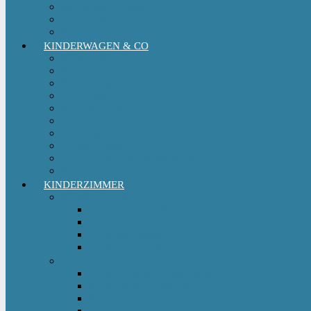
Reboarder Kindersitz
Sitzerhöhung
Kinderfahrradsitz
KINDERWAGEN & CO
Babytrage
Buggy
Kinderwagen
Sportwagen
Retro Kinderwagen
Tragetuch
Wickeltasche
Wickelrucksack
Zwillings & Geschwisterwagen
Kinderfahrradanhänger
KINDERZIMMER
Babyschlafsack
Ganzjahresschlafsack
Pucksack
Sommerschlafsack
Winterschlafsack
Solo Möbel
Babywippe & Babyschaukel
Babywiege I Beistellbett
Babybetten
Hochstuhl