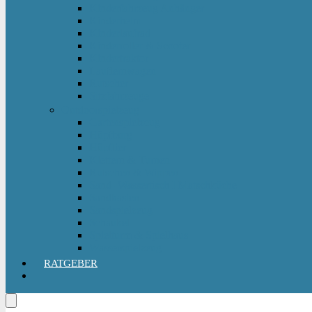
Kinderfahrzeug Anhänger
Kinderhelm
Kinderlaufrad
Kinderroller & Scooter
Kindertraktor
Lauflernwagen
Rutscher
Sitzfahrzeuge
Outdoorspielzeug
Gartenspielzeug
Hüpfburg
Hüpftier
Klettern & Turnen
Rutschen & Wippen
Sand- Wassertisch I Matschküche
Sandkasten
Sandspielzeug
Schaukel
Spielturm & Spielhaus
Wasserspielzeug
RATGEBER