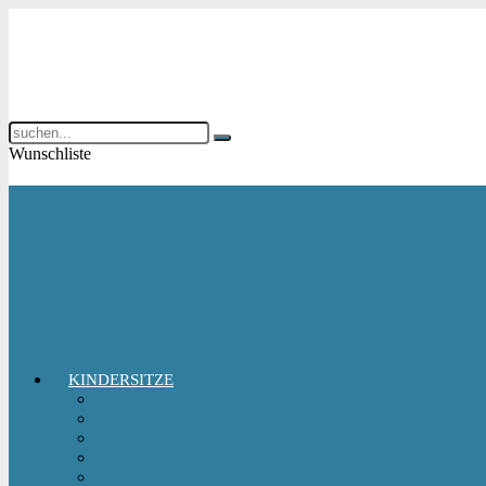
Wunschliste
KINDERSITZE
Babyschale
Kindersitz 0-18 kg
Kindersitz 15-36 kg
Kindersitz 9-18 kg
Kindersitz-Zubehör