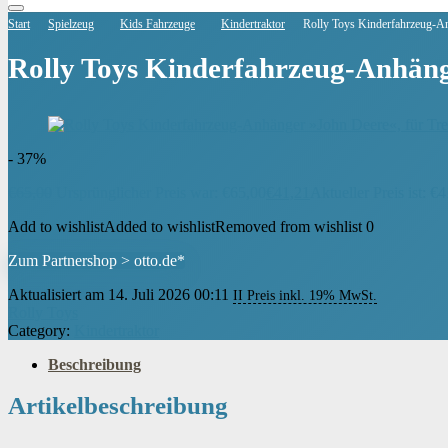
Start
Spielzeug
Kids Fahrzeuge
Kindertraktor
Rolly Toys Kinderfahrzeug-An
Rolly Toys Kinderfahrzeug-Anhänge
- 37%
€
65,00
Ursprünglicher Preis war: €65,00
€
41,21
Aktueller Preis ist: €4
Add to wishlist
Added to wishlist
Removed from wishlist
0
Zum Partnershop > otto.de*
Aktualisiert am 14. Juli 2026 00:11
II Preis inkl. 19% MwSt.
Rolly Toys
Category:
Kindertraktor
Beschreibung
Artikelbeschreibung