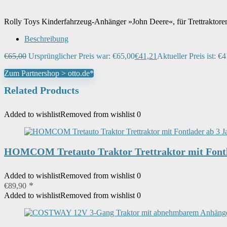
Rolly Toys Kinderfahrzeug-Anhänger »John Deere«, für Trettraktore
Beschreibung
€
65,00
Ursprünglicher Preis war: €65,00
€
41,21
Aktueller Preis ist: €4
Zum Partnershop > otto.de*
Related Products
Added to wishlist
Removed from wishlist
0
HOMCOM Tretauto Traktor Trettraktor mit Fontla
Added to wishlist
Removed from wishlist
0
€
89,90
Added to wishlist
Removed from wishlist
0