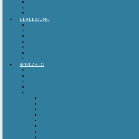
Kinder- & Jugendzimmer
Sicherheit
Sitzgruppe & Sitzmöbel
BEKLEIDUNG
Erstausstattungs-Set Baby
Babykleidung
Kindermode
Kinderschuhe Mädchen
Kinderschuhe Jungen
Umstandsmode
StillMode
SPIELZEUG
Babyspielzeug 0-12 m
Kinderspielzeug ab 12 m
Babybücher & Kinderbücher
Hörspiele für Kinder
Kids Fahrzeuge
Bobby Car
Dreirad
Go Kart
Handwagen
Elektro Kinderauto
Ferngesteuertes Auto
Kinderfahrrad
Kinderfahrzeug Zubehör