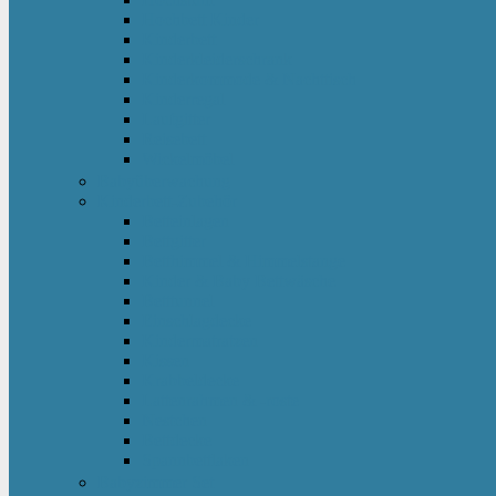
Hochbett Kinder
Kinderbett
Kinderkleiderschrank
Kinderkommode & Nachttisch
Kinderregal
Laufgitter
Reisebett
Wickelmöbel
Babyüberwachung
Kinderbett-Zubehör
Betteinlagen
Bettgitter
Betthimmel & Himmelstange
Kinder & Baby Bettwäsche
Betttunnel
Einschlagdecke
Kindermatratzen
Kissen
Krabbeldecke
Lattenrahmen & -roste
Nestchen
Bettdecke
Spannbettlaken
Babyzimmer Set