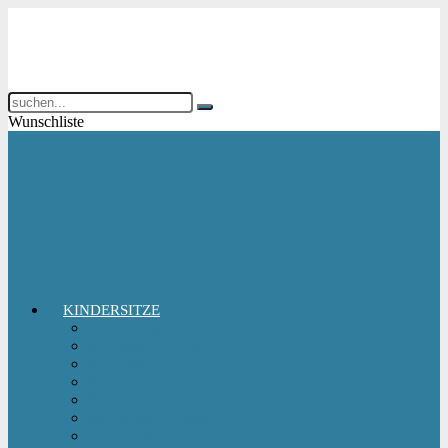
Wunschliste
KINDERSITZE
Babyschale
Kindersitz 0-18 kg
Kindersitz 15-36 kg
Kindersitz 9-18 kg
Kindersitz-Zubehör
Reboarder Kindersitz
Sitzerhöhung