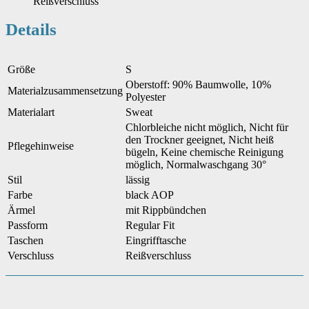
Reißverschluss
Details
Größe
S
Oberstoff: 90% Baumwolle, 10%
Materialzusammensetzung
Polyester
Materialart
Sweat
Chlorbleiche nicht möglich, Nicht für
den Trockner geeignet, Nicht heiß
Pflegehinweise
bügeln, Keine chemische Reinigung
möglich, Normalwaschgang 30°
Stil
lässig
Farbe
black AOP
Ärmel
mit Rippbündchen
Passform
Regular Fit
Taschen
Eingrifftasche
Verschluss
Reißverschluss