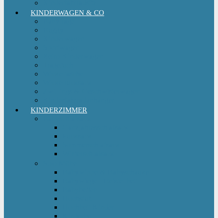
Kinderfahrradsitz
KINDERWAGEN & CO
Babytrage
Buggy
Kinderwagen
Sportwagen
Retro Kinderwagen
Tragetuch
Wickeltasche
Wickelrucksack
Zwillings & Geschwisterwagen
Kinderfahrradanhänger
KINDERZIMMER
Babyschlafsack
Ganzjahresschlafsack
Pucksack
Sommerschlafsack
Winterschlafsack
Solo Möbel
Babywippe & Babyschaukel
Babywiege I Beistellbett
Babybetten
Hochstuhl
Hochbett Kinder
Kinderbett