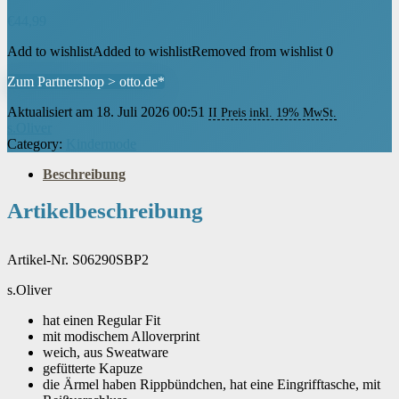
€
44,99
Add to wishlist
Added to wishlist
Removed from wishlist
0
Zum Partnershop > otto.de*
Aktualisiert am 18. Juli 2026 00:51
II Preis inkl. 19% MwSt.
s.Oliver
Category:
Kindermode
Beschreibung
Artikelbeschreibung
Artikel-Nr. S06290SBP2
s.Oliver
hat einen Regular Fit
mit modischem Alloverprint
weich, aus Sweatware
gefütterte Kapuze
die Ärmel haben Rippbündchen, hat eine Eingrifftasche, mit