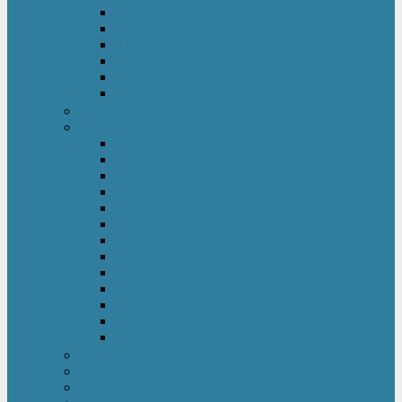
Kinderkleiderschrank
Kinderkommode & Nachttisch
Kinderregal
Laufgitter
Reisebett
Wickelmöbel
Babyüberwachung
Kinderbett-Zubehör
Betteinlagen
Bettgitter
Betthimmel & Himmelstange
Kinder & Baby Bettwäsche
Betttunnel
Einschlagdecke
Kindermatratzen
Kissen
Krabbeldecke
Lattenrahmen & -roste
Nestchen
Bettdecke
Spannbettlaken
Babyzimmer Set
Kinder- & Jugendzimmer
Sicherheit