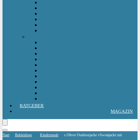
Kinderlaufrad
Kinderroller & Scooter
Kindertraktor
Lauflernwagen
Rutscher
Sitzfahrzeuge
Outdoorspielzeug
Gartenspielzeug
Hüpfburg
Hüpftier
Klettern & Turnen
Rutschen & Wippen
Sand- Wassertisch I Matschküche
Sandkasten
Sandspielzeug
Schaukel
Spielturm & Spielhaus
Wasserspielzeug
RATGEBER
MAGAZIN
Start
Bekleidung
Kindermode
s.Oliver Outdoorjacke »Sweatjacke mit