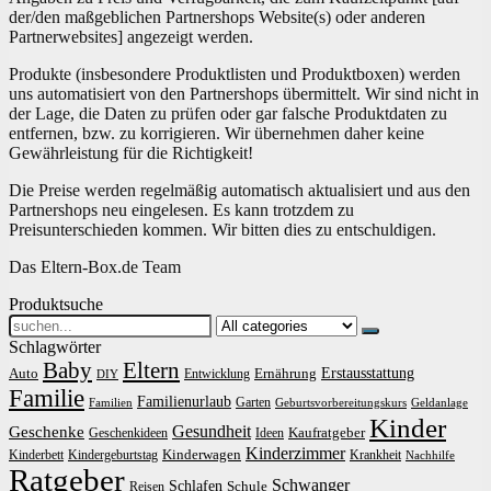
der/den maßgeblichen Partnershops Website(s) oder anderen
Partnerwebsites] angezeigt werden.
Produkte (insbesondere Produktlisten und Produktboxen) werden
uns automatisiert von den Partnershops übermittelt. Wir sind nicht in
der Lage, die Daten zu prüfen oder gar falsche Produktdaten zu
entfernen, bzw. zu korrigieren. Wir übernehmen daher keine
Gewährleistung für die Richtigkeit!
Die Preise werden regelmäßig automatisch aktualisiert und aus den
Partnershops neu eingelesen. Es kann trotzdem zu
Preisunterschieden kommen. Wir bitten dies zu entschuldigen.
Das Eltern-Box.de Team
Produktsuche
Search
for:
Schlagwörter
Baby
Eltern
Erstausstattung
Auto
Ernährung
Entwicklung
DIY
Familie
Familienurlaub
Garten
Familien
Geburtsvorbereitungskurs
Geldanlage
Kinder
Gesundheit
Geschenke
Kaufratgeber
Geschenkideen
Ideen
Kinderzimmer
Kinderwagen
Kinderbett
Kindergeburtstag
Krankheit
Nachhilfe
Ratgeber
Schwanger
Schlafen
Schule
Reisen