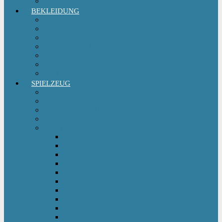
Sitzgruppe & Sitzmöbel
BEKLEIDUNG
Erstausstattungs-Set Baby
Babykleidung
Kindermode
Kinderschuhe Mädchen
Kinderschuhe Jungen
Umstandsmode
StillMode
SPIELZEUG
Babyspielzeug 0-12 m
Kinderspielzeug ab 12 m
Babybücher & Kinderbücher
Hörspiele für Kinder
Kids Fahrzeuge
Bobby Car
Dreirad
Go Kart
Handwagen
Elektro Kinderauto
Ferngesteuertes Auto
Kinderfahrrad
Kinderfahrzeug Zubehör
Kinderfahrzeug Anhänger
Kinderhelm