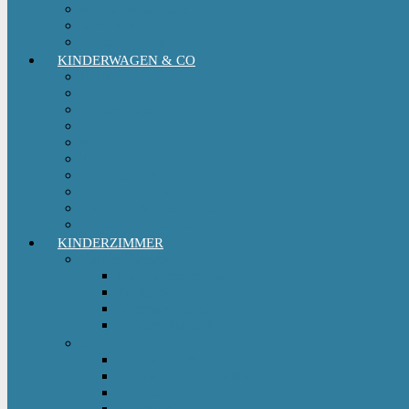
Reboarder Kindersitz
Sitzerhöhung
Kinderfahrradsitz
KINDERWAGEN & CO
Babytrage
Buggy
Kinderwagen
Sportwagen
Retro Kinderwagen
Tragetuch
Wickeltasche
Wickelrucksack
Zwillings & Geschwisterwagen
Kinderfahrradanhänger
KINDERZIMMER
Babyschlafsack
Ganzjahresschlafsack
Pucksack
Sommerschlafsack
Winterschlafsack
Solo Möbel
Babywippe & Babyschaukel
Babywiege I Beistellbett
Babybetten
Hochstuhl