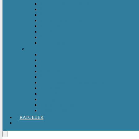
Kinderfahrzeug Anhänger
Kinderhelm
Kinderlaufrad
Kinderroller & Scooter
Kindertraktor
Lauflernwagen
Rutscher
Sitzfahrzeuge
Outdoorspielzeug
Gartenspielzeug
Hüpfburg
Hüpftier
Klettern & Turnen
Rutschen & Wippen
Sand- Wassertisch I Matschküche
Sandkasten
Sandspielzeug
Schaukel
Spielturm & Spielhaus
Wasserspielzeug
RATGEBER