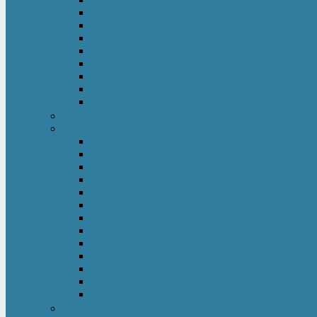
Hochbett Kinder
Kinderbett
Kinderkleiderschrank
Kinderkommode & Nachttisch
Kinderregal
Laufgitter
Reisebett
Wickelmöbel
Babyüberwachung
Kinderbett-Zubehör
Betteinlagen
Bettgitter
Betthimmel & Himmelstange
Kinder & Baby Bettwäsche
Betttunnel
Einschlagdecke
Kindermatratzen
Kissen
Krabbeldecke
Lattenrahmen & -roste
Nestchen
Bettdecke
Spannbettlaken
Babyzimmer Set