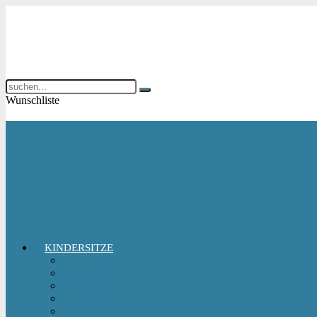
Wunschliste
KINDERSITZE
Babyschale
Kindersitz 0-18 kg
Kindersitz 15-36 kg
Kindersitz 9-18 kg
Kindersitz-Zubehör