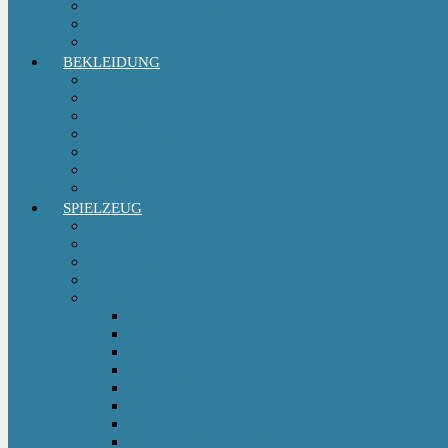
Kinder- & Jugendzimmer
Sicherheit
Sitzgruppe & Sitzmöbel
BEKLEIDUNG
Erstausstattungs-Set Baby
Babykleidung
Kindermode
Kinderschuhe Mädchen
Kinderschuhe Jungen
Umstandsmode
StillMode
SPIELZEUG
Babyspielzeug 0-12 m
Kinderspielzeug ab 12 m
Babybücher & Kinderbücher
Hörspiele für Kinder
Kids Fahrzeuge
Bobby Car
Dreirad
Go Kart
Handwagen
Elektro Kinderauto
Ferngesteuertes Auto
Kinderfahrrad
Kinderfahrzeug Zubehör