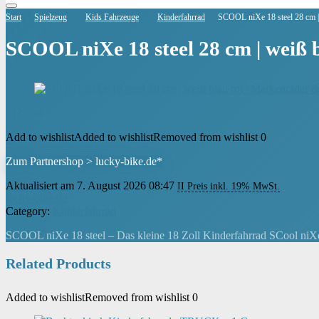
Start
Spielzeug
Kids Fahrzeuge
Kinderfahrrad
SCOOL niXe 18 steel 28 cm | 
SCOOL niXe 18 steel 28 cm | weiß 
€
125,99
Add to wishlist
Added to wishlist
Removed from wishlist
0
Zum Partnershop > lucky-bike.de*
Aktualisiert am 7. August 2026 08:47
II Preis inkl. 19% MwSt.
lucky-bike.de
Category:
Kinderfahrrad
SCOOL niXe 18 steel – Das kleine 18 Zoll Kinderfahrrad SCool niXe 1
Related Products
Added to wishlist
Removed from wishlist
0