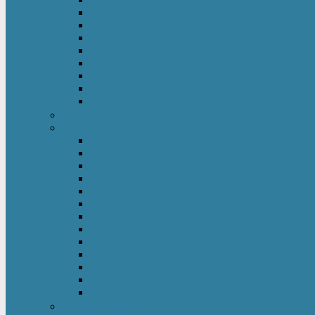
Hochbett Kinder
Kinderbett
Kinderkleiderschrank
Kinderkommode & Nachttisch
Kinderregal
Laufgitter
Reisebett
Wickelmöbel
Babyüberwachung
Kinderbett-Zubehör
Betteinlagen
Bettgitter
Betthimmel & Himmelstange
Kinder & Baby Bettwäsche
Betttunnel
Einschlagdecke
Kindermatratzen
Kissen
Krabbeldecke
Lattenrahmen & -roste
Nestchen
Bettdecke
Spannbettlaken
Babyzimmer Set