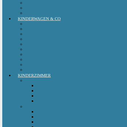
Reboarder Kindersitz
Sitzerhöhung
Kinderfahrradsitz
KINDERWAGEN & CO
Babytrage
Buggy
Kinderwagen
Sportwagen
Retro Kinderwagen
Tragetuch
Wickeltasche
Wickelrucksack
Zwillings & Geschwisterwagen
Kinderfahrradanhänger
KINDERZIMMER
Babyschlafsack
Ganzjahresschlafsack
Pucksack
Sommerschlafsack
Winterschlafsack
Solo Möbel
Babywippe & Babyschaukel
Babywiege I Beistellbett
Babybetten
Hochstuhl