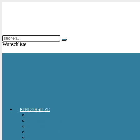
Wunschliste
KINDERSITZE
Babyschale
Kindersitz 0-18 kg
Kindersitz 15-36 kg
Kindersitz 9-18 kg
Kindersitz-Zubehör