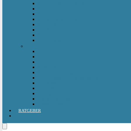
Kinderfahrzeug Anhänger
Kinderhelm
Kinderlaufrad
Kinderroller & Scooter
Kindertraktor
Lauflernwagen
Rutscher
Sitzfahrzeuge
Outdoorspielzeug
Gartenspielzeug
Hüpfburg
Hüpftier
Klettern & Turnen
Rutschen & Wippen
Sand- Wassertisch I Matschküche
Sandkasten
Sandspielzeug
Schaukel
Spielturm & Spielhaus
Wasserspielzeug
RATGEBER