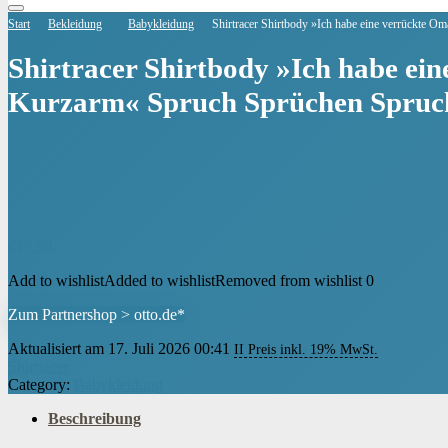
Start
Bekleidung
Babykleidung
Shirtracer Shirtbody »Ich habe eine verrückte 
Shirtracer Shirtbody »Ich habe ei
Kurzarm« Spruch Sprüchen Spruc
€
19,90
Add to wishlist
Added to wishlist
Removed from wishlist
0
Zum Partnershop > otto.de*
Aktualisiert am 17. Juli 2026 00:41
II Preis inkl. 19% MwSt.
Shirtracer
Category:
Babykleidung
Beschreibung