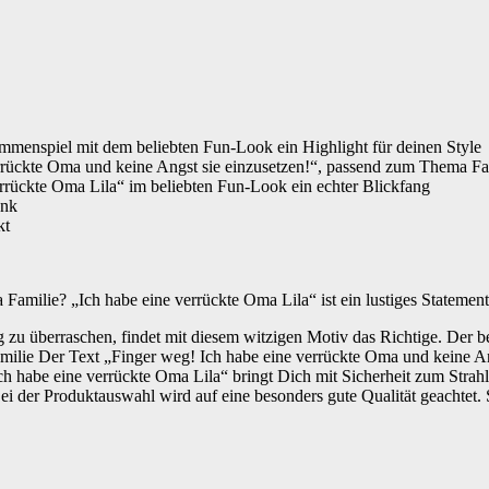
mmenspiel mit dem beliebten Fun-Look ein Highlight für deinen Style
rrückte Oma und keine Angst sie einzusetzen!“, passend zum Thema Fa
verrückte Oma Lila“ im beliebten Fun-Look ein echter Blickfang
enk
kt
ilie? „Ich habe eine verrückte Oma Lila“ ist ein lustiges Statement 
zu überraschen, findet mit diesem witzigen Motiv das Richtige. Der 
ilie Der Text „Finger weg! Ich habe eine verrückte Oma und keine Angst
 habe eine verrückte Oma Lila“ bringt Dich mit Sicherheit zum Strahle
Bei der Produktauswahl wird auf eine besonders gute Qualität geachtet.