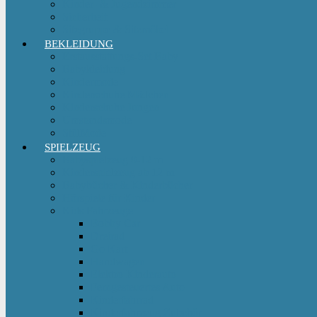
Kinder- & Jugendzimmer
Sicherheit
Sitzgruppe & Sitzmöbel
BEKLEIDUNG
Erstausstattungs-Set Baby
Babykleidung
Kindermode
Kinderschuhe Mädchen
Kinderschuhe Jungen
Umstandsmode
StillMode
SPIELZEUG
Babyspielzeug 0-12 m
Kinderspielzeug ab 12 m
Babybücher & Kinderbücher
Hörspiele für Kinder
Kids Fahrzeuge
Bobby Car
Dreirad
Go Kart
Handwagen
Elektro Kinderauto
Ferngesteuertes Auto
Kinderfahrrad
Kinderfahrzeug Zubehör