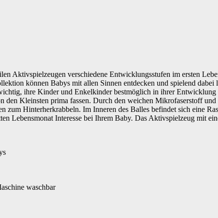
tilen Aktivspielzeugen verschiedene Entwicklungsstufen im ersten Lebe
lektion können Babys mit allen Sinnen entdecken und spielend dabei le
ichtig, ihre Kinder und Enkelkinder bestmöglich in ihrer Entwicklung z
n den Kleinsten prima fassen. Durch den weichen Mikrofaserstoff und di
n zum Hinterherkrabbeln. Im Inneren des Balles befindet sich eine Rass
ritten Lebensmonat Interesse bei Ihrem Baby. Das Aktivspielzeug mit 
ys
 Maschine waschbar