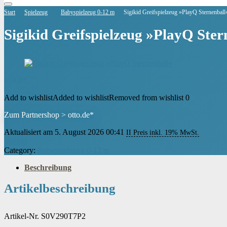
Start
Spielzeug
Babyspielzeug 0-12 m
Sigikid Greifspielzeug »PlayQ Sternenball
Sigikid Greifspielzeug »PlayQ Ster
€
14,84
Add to wishlist
Added to wishlist
Removed from wishlist
0
Zum Partnershop > otto.de*
Aktualisiert am 5. August 2026 00:41
II Preis inkl. 19% MwSt.
Sigikid
Category:
Babyspielzeug 0-12 m
Beschreibung
Artikelbeschreibung
Artikel-Nr. S0V290T7P2