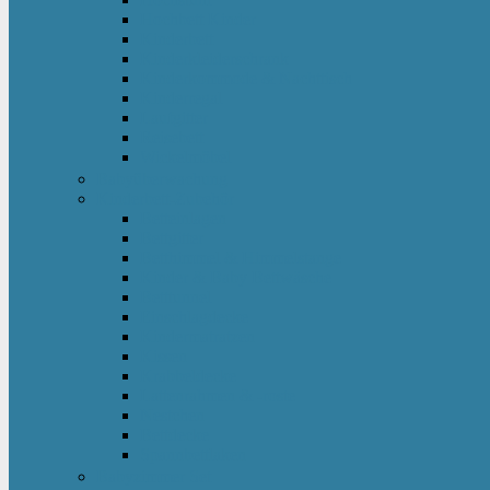
Hochbett Kinder
Kinderbett
Kinderkleiderschrank
Kinderkommode & Nachttisch
Kinderregal
Laufgitter
Reisebett
Wickelmöbel
Babyüberwachung
Kinderbett-Zubehör
Betteinlagen
Bettgitter
Betthimmel & Himmelstange
Kinder & Baby Bettwäsche
Betttunnel
Einschlagdecke
Kindermatratzen
Kissen
Krabbeldecke
Lattenrahmen & -roste
Nestchen
Bettdecke
Spannbettlaken
Babyzimmer Set