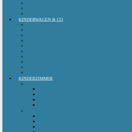
Reboarder Kindersitz
Sitzerhöhung
Kinderfahrradsitz
KINDERWAGEN & CO
Babytrage
Buggy
Kinderwagen
Sportwagen
Retro Kinderwagen
Tragetuch
Wickeltasche
Wickelrucksack
Zwillings & Geschwisterwagen
Kinderfahrradanhänger
KINDERZIMMER
Babyschlafsack
Ganzjahresschlafsack
Pucksack
Sommerschlafsack
Winterschlafsack
Solo Möbel
Babywippe & Babyschaukel
Babywiege I Beistellbett
Babybetten
Hochstuhl