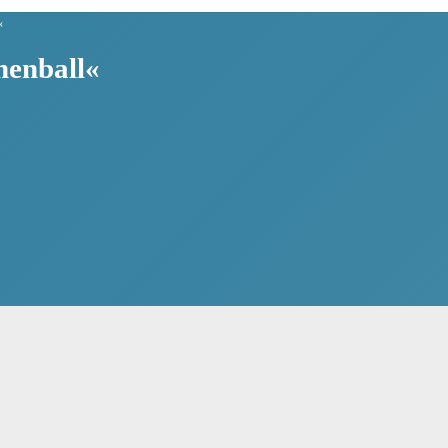
«
nenball«