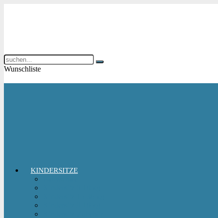
Wunschliste
KINDERSITZE
Babyschale
Kindersitz 0-18 kg
Kindersitz 15-36 kg
Kindersitz 9-18 kg
Kindersitz-Zubehör