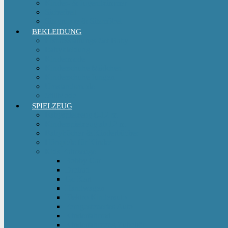
Kinder- & Jugendzimmer
Sicherheit
Sitzgruppe & Sitzmöbel
BEKLEIDUNG
Erstausstattungs-Set Baby
Babykleidung
Kindermode
Kinderschuhe Mädchen
Kinderschuhe Jungen
Umstandsmode
StillMode
SPIELZEUG
Babyspielzeug 0-12 m
Kinderspielzeug ab 12 m
Babybücher & Kinderbücher
Hörspiele für Kinder
Kids Fahrzeuge
Bobby Car
Dreirad
Go Kart
Handwagen
Elektro Kinderauto
Ferngesteuertes Auto
Kinderfahrrad
Kinderfahrzeug Zubehör