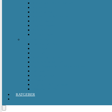
Kinderfahrzeug Anhänger
Kinderhelm
Kinderlaufrad
Kinderroller & Scooter
Kindertraktor
Lauflernwagen
Rutscher
Sitzfahrzeuge
Outdoorspielzeug
Gartenspielzeug
Hüpfburg
Hüpftier
Klettern & Turnen
Rutschen & Wippen
Sand- Wassertisch I Matschküche
Sandkasten
Sandspielzeug
Schaukel
Spielturm & Spielhaus
Wasserspielzeug
RATGEBER