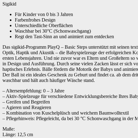
Sigikid
Für Kinder von 0 bis 3 Jahren
Farbenfrohes Design
Unterschiedliche Oberflächen
Waschbar bei 30°C (Schonwaschgang)
Regt den Tast-Sinn an und animiert zum entdecken
Das sigikid-Programm PlayQ – Basic Steps unterstützt mit seinen tex
Optik, Haptik und Akustik – die Babyspielzeuge der erfolgreichen Kol
ersten Lebensjahren. Und nie zuvor war es Eltern und Großeltern so w
in Design und Ausführung. Durch seine vielen Zacken lässt er sich vo
haptisches Erlebnis. Bälle fördern die Motorik der Babys und animiere
Der Ball ist ein ideales Geschenk zu Geburt und findet ca. ab dem d
waschbar und hält auch häufiger Wäsche stand.
– Altersempfehlung: 0 – 3 Jahre
– Aktiv-Spielzeuge für verschiedene Entwicklungsbereiche Ihres Bab
– Greifen und Begreifen
– Agieren und Reagieren
– Kombination von Kuschelplüsch und weichem Baumwolltextil
– Pflegehinweis: Pflegeleicht, da bei 30 °C Schonwaschgang in der
Maße:
Länge: 12,5 cm