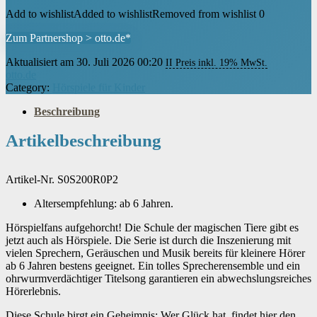
Add to wishlist
Added to wishlist
Removed from wishlist
0
Zum Partnershop > otto.de*
Aktualisiert am 30. Juli 2026 00:20
II Preis inkl. 19% MwSt.
otto.de
Category:
Hörspiele für Kinder
Beschreibung
Artikelbeschreibung
Artikel-Nr. S0S200R0P2
Altersempfehlung: ab 6 Jahren.
Hörspielfans aufgehorcht! Die Schule der magischen Tiere gibt es
jetzt auch als Hörspiele. Die Serie ist durch die Inszenierung mit
vielen Sprechern, Geräuschen und Musik bereits für kleinere Hörer
ab 6 Jahren bestens geeignet. Ein tolles Sprecherensemble und ein
ohrwurmverdächtiger Titelsong garantieren ein abwechslungsreiches
Hörerlebnis.
Diese Schule birgt ein Geheimnis: Wer Glück hat, findet hier den