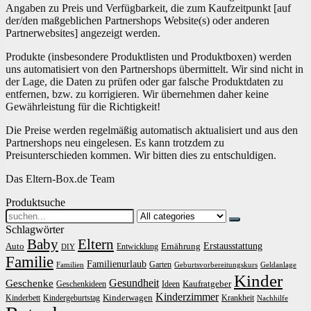
Angaben zu Preis und Verfügbarkeit, die zum Kaufzeitpunkt [auf
der/den maßgeblichen Partnershops Website(s) oder anderen
Partnerwebsites] angezeigt werden.
Produkte (insbesondere Produktlisten und Produktboxen) werden
uns automatisiert von den Partnershops übermittelt. Wir sind nicht in
der Lage, die Daten zu prüfen oder gar falsche Produktdaten zu
entfernen, bzw. zu korrigieren. Wir übernehmen daher keine
Gewährleistung für die Richtigkeit!
Die Preise werden regelmäßig automatisch aktualisiert und aus den
Partnershops neu eingelesen. Es kann trotzdem zu
Preisunterschieden kommen. Wir bitten dies zu entschuldigen.
Das Eltern-Box.de Team
Produktsuche
Search
for:
Schlagwörter
Baby
Eltern
Erstausstattung
Auto
Ernährung
Entwicklung
DIY
Familie
Familienurlaub
Garten
Familien
Geburtsvorbereitungskurs
Geldanlage
Kinder
Gesundheit
Geschenke
Kaufratgeber
Geschenkideen
Ideen
Kinderzimmer
Kinderwagen
Kinderbett
Kindergeburtstag
Krankheit
Nachhilfe