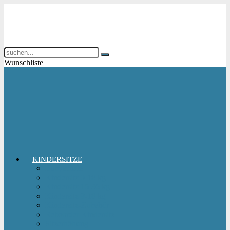
Wunschliste
KINDERSITZE
Babyschale
Kindersitz 0-18 kg
Kindersitz 15-36 kg
Kindersitz 9-18 kg
Kindersitz-Zubehör
Reboarder Kindersitz
Sitzerhöhung