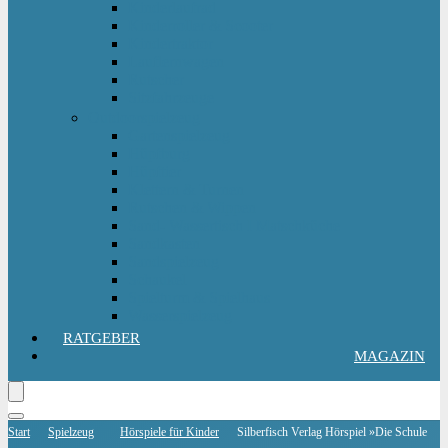
Kinderlaufrad
Kinderroller & Scooter
Kindertraktor
Lauflernwagen
Rutscher
Sitzfahrzeuge
Outdoorspielzeug
Gartenspielzeug
Hüpfburg
Hüpftier
Klettern & Turnen
Rutschen & Wippen
Sand- Wassertisch I Matschküche
Sandkasten
Sandspielzeug
Schaukel
Spielturm & Spielhaus
Wasserspielzeug
RATGEBER
MAGAZIN
Start
Spielzeug
Hörspiele für Kinder
Silberfisch Verlag Hörspiel »Die Schule