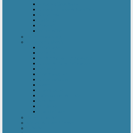
Kinderkleiderschrank
Kinderkommode & Nachttisch
Kinderregal
Laufgitter
Reisebett
Wickelmöbel
Babyüberwachung
Kinderbett-Zubehör
Betteinlagen
Bettgitter
Betthimmel & Himmelstange
Kinder & Baby Bettwäsche
Betttunnel
Einschlagdecke
Kindermatratzen
Kissen
Krabbeldecke
Lattenrahmen & -roste
Nestchen
Bettdecke
Spannbettlaken
Babyzimmer Set
Kinder- & Jugendzimmer
Sicherheit