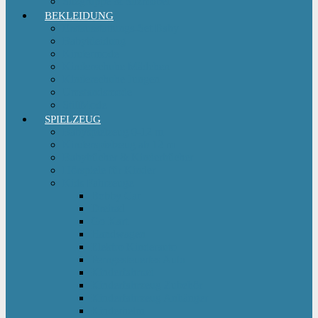
Sitzgruppe & Sitzmöbel
BEKLEIDUNG
Erstausstattungs-Set Baby
Babykleidung
Kindermode
Kinderschuhe Mädchen
Kinderschuhe Jungen
Umstandsmode
StillMode
SPIELZEUG
Babyspielzeug 0-12 m
Kinderspielzeug ab 12 m
Babybücher & Kinderbücher
Hörspiele für Kinder
Kids Fahrzeuge
Bobby Car
Dreirad
Go Kart
Handwagen
Elektro Kinderauto
Ferngesteuertes Auto
Kinderfahrrad
Kinderfahrzeug Zubehör
Kinderfahrzeug Anhänger
Kinderhelm