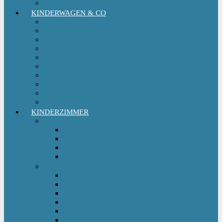
Kinderfahrradsitz
KINDERWAGEN & CO
Babytrage
Buggy
Kinderwagen
Sportwagen
Retro Kinderwagen
Tragetuch
Wickeltasche
Wickelrucksack
Zwillings & Geschwisterwagen
Kinderfahrradanhänger
KINDERZIMMER
Babyschlafsack
Ganzjahresschlafsack
Pucksack
Sommerschlafsack
Winterschlafsack
Solo Möbel
Babywippe & Babyschaukel
Babywiege I Beistellbett
Babybetten
Hochstuhl
Hochbett Kinder
Kinderbett