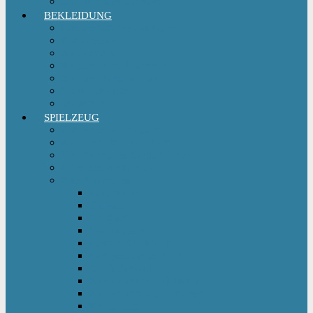
Sitzgruppe & Sitzmöbel
BEKLEIDUNG
Erstausstattungs-Set Baby
Babykleidung
Kindermode
Kinderschuhe Mädchen
Kinderschuhe Jungen
Umstandsmode
StillMode
SPIELZEUG
Babyspielzeug 0-12 m
Kinderspielzeug ab 12 m
Babybücher & Kinderbücher
Hörspiele für Kinder
Kids Fahrzeuge
Bobby Car
Dreirad
Go Kart
Handwagen
Elektro Kinderauto
Ferngesteuertes Auto
Kinderfahrrad
Kinderfahrzeug Zubehör
Kinderfahrzeug Anhänger
Kinderhelm