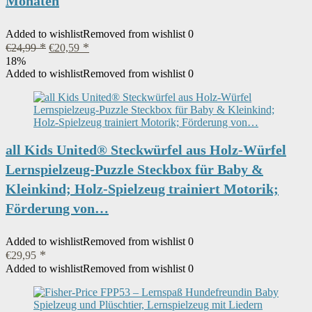
Monaten
Added to wishlist
Removed from wishlist
0
Ursprünglicher
Aktueller
€
24,99
€
20,59
Preis
Preis
18%
war:
ist:
Added to wishlist
Removed from wishlist
0
€24,99
€20,59.
all Kids United® Steckwürfel aus Holz-Würfel
Lernspielzeug-Puzzle Steckbox für Baby &
Kleinkind; Holz-Spielzeug trainiert Motorik;
Förderung von…
Added to wishlist
Removed from wishlist
0
€
29,95
Added to wishlist
Removed from wishlist
0