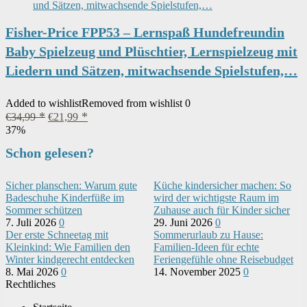
Fisher-Price FPP53 – Lernspaß Hundefreundin
Baby Spielzeug und Plüschtier, Lernspielzeug mit
Liedern und Sätzen, mitwachsende Spielstufen,…
Added to wishlist
Removed from wishlist
0
Ursprünglicher
Aktueller
€
34,99
€
21,99
Preis
Preis
37%
war:
ist:
Schon gelesen?
€34,99
€21,99.
Sicher planschen: Warum gute
Küche kindersicher machen: So
Badeschuhe Kinderfüße im
wird der wichtigste Raum im
Sommer schützen
Zuhause auch für Kinder sicher
7. Juli 2026
0
29. Juni 2026
0
Der erste Schneetag mit
Sommerurlaub zu Hause:
Kleinkind: Wie Familien den
Familien-Ideen für echte
Winter kindgerecht entdecken
Feriengefühle ohne Reisebudget
8. Mai 2026
0
14. November 2025
0
Rechtliches