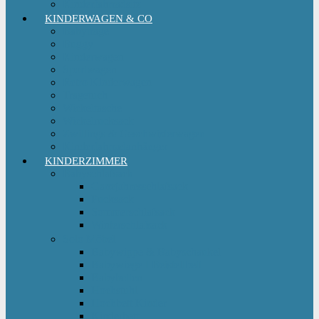
Kinderfahrradsitz
KINDERWAGEN & CO
Babytrage
Buggy
Kinderwagen
Sportwagen
Retro Kinderwagen
Tragetuch
Wickeltasche
Wickelrucksack
Zwillings & Geschwisterwagen
Kinderfahrradanhänger
KINDERZIMMER
Babyschlafsack
Ganzjahresschlafsack
Pucksack
Sommerschlafsack
Winterschlafsack
Solo Möbel
Babywippe & Babyschaukel
Babywiege I Beistellbett
Babybetten
Hochstuhl
Hochbett Kinder
Kinderbett