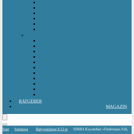
Kinderlaufrad
Kinderroller & Scooter
Kindertraktor
Lauflernwagen
Rutscher
Sitzfahrzeuge
Outdoorspielzeug
Gartenspielzeug
Hüpfburg
Hüpftier
Klettern & Turnen
Rutschen & Wippen
Sand- Wassertisch I Matschküche
Sandkasten
Sandspielzeug
Schaukel
Spielturm & Spielhaus
Wasserspielzeug
RATGEBER
MAGAZIN
Start
Spielzeug
Babyspielzeug 0-12 m
SIMBA Kuscheltier »Fledermaus Fidi,