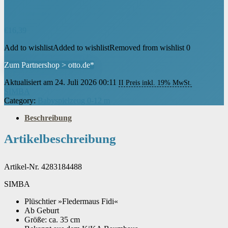
€
16,39
Add to wishlist
Added to wishlist
Removed from wishlist
0
Zum Partnershop > otto.de*
Aktualisiert am 24. Juli 2026 00:11
II Preis inkl. 19% MwSt.
SIMBA
Category:
Babyspielzeug 0-12 m
Beschreibung
Artikelbeschreibung
Artikel-Nr. 4283184488
SIMBA
Plüschtier »Fledermaus Fidi«
Ab Geburt
Größe: ca. 35 cm