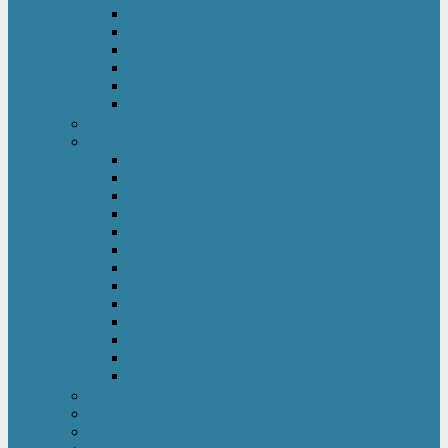
Kinderkleiderschrank
Kinderkommode & Nachttisch
Kinderregal
Laufgitter
Reisebett
Wickelmöbel
Babyüberwachung
Kinderbett-Zubehör
Betteinlagen
Bettgitter
Betthimmel & Himmelstange
Kinder & Baby Bettwäsche
Betttunnel
Einschlagdecke
Kindermatratzen
Kissen
Krabbeldecke
Lattenrahmen & -roste
Nestchen
Bettdecke
Spannbettlaken
Babyzimmer Set
Kinder- & Jugendzimmer
Sicherheit