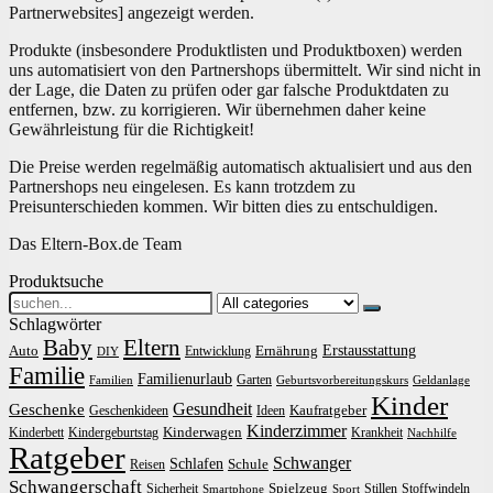
Partnerwebsites] angezeigt werden.
Produkte (insbesondere Produktlisten und Produktboxen) werden
uns automatisiert von den Partnershops übermittelt. Wir sind nicht in
der Lage, die Daten zu prüfen oder gar falsche Produktdaten zu
entfernen, bzw. zu korrigieren. Wir übernehmen daher keine
Gewährleistung für die Richtigkeit!
Die Preise werden regelmäßig automatisch aktualisiert und aus den
Partnershops neu eingelesen. Es kann trotzdem zu
Preisunterschieden kommen. Wir bitten dies zu entschuldigen.
Das Eltern-Box.de Team
Produktsuche
Search
for:
Schlagwörter
Baby
Eltern
Erstausstattung
Auto
Ernährung
Entwicklung
DIY
Familie
Familienurlaub
Garten
Familien
Geburtsvorbereitungskurs
Geldanlage
Kinder
Gesundheit
Geschenke
Kaufratgeber
Geschenkideen
Ideen
Kinderzimmer
Kinderwagen
Kinderbett
Kindergeburtstag
Krankheit
Nachhilfe
Ratgeber
Schwanger
Schlafen
Schule
Reisen
Schwangerschaft
Spielzeug
Sicherheit
Stillen
Stoffwindeln
Smartphone
Sport