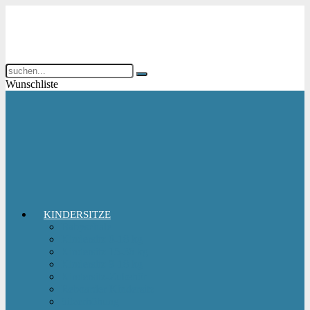
Wunschliste
KINDERSITZE
Babyschale
Kindersitz 0-18 kg
Kindersitz 15-36 kg
Kindersitz 9-18 kg
Kindersitz-Zubehör
Reboarder Kindersitz
Sitzerhöhung