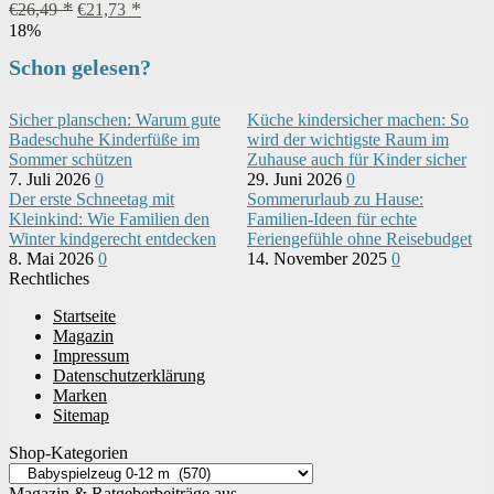
Ursprünglicher
Aktueller
€
26,49
€
21,73
Preis
Preis
18%
war:
ist:
Schon gelesen?
€26,49
€21,73.
Sicher planschen: Warum gute
Küche kindersicher machen: So
Badeschuhe Kinderfüße im
wird der wichtigste Raum im
Sommer schützen
Zuhause auch für Kinder sicher
7. Juli 2026
0
29. Juni 2026
0
Der erste Schneetag mit
Sommerurlaub zu Hause:
Kleinkind: Wie Familien den
Familien-Ideen für echte
Winter kindgerecht entdecken
Feriengefühle ohne Reisebudget
8. Mai 2026
0
14. November 2025
0
Rechtliches
Startseite
Magazin
Impressum
Datenschutzerklärung
Marken
Sitemap
Shop-Kategorien
Magazin & Ratgeberbeiträge aus