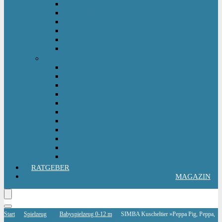
Kinderlaufrad
Kinderroller & Scooter
Kindertraktor
Lauflernwagen
Rutscher
Sitzfahrzeuge
Outdoorspielzeug
Gartenspielzeug
Hüpfburg
Hüpftier
Klettern & Turnen
Rutschen & Wippen
Sand- Wassertisch I Matschküche
Sandkasten
Sandspielzeug
Schaukel
Spielturm & Spielhaus
Wasserspielzeug
RATGEBER
MAGAZIN
Start
Spielzeug
Babyspielzeug 0-12 m
SIMBA Kuscheltier »Peppa Pig, Peppa,