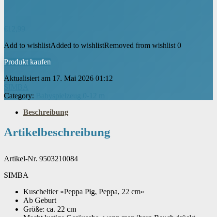
€
12,99
Add to wishlist
Added to wishlist
Removed from wishlist
0
Produkt kaufen
Aktualisiert am 17. Mai 2026 01:12
SIMBA
Category:
Babyspielzeug 0-12 m
Beschreibung
Artikelbeschreibung
Artikel-Nr. 9503210084
SIMBA
Kuscheltier »Peppa Pig, Peppa, 22 cm«
Ab Geburt
Größe: ca. 22 cm