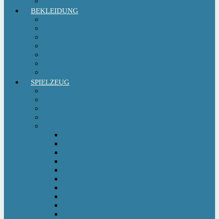
Sitzgruppe & Sitzmöbel
BEKLEIDUNG
Erstausstattungs-Set Baby
Babykleidung
Kindermode
Kinderschuhe Mädchen
Kinderschuhe Jungen
Umstandsmode
StillMode
SPIELZEUG
Babyspielzeug 0-12 m
Kinderspielzeug ab 12 m
Babybücher & Kinderbücher
Hörspiele für Kinder
Kids Fahrzeuge
Bobby Car
Dreirad
Go Kart
Handwagen
Elektro Kinderauto
Ferngesteuertes Auto
Kinderfahrrad
Kinderfahrzeug Zubehör
Kinderfahrzeug Anhänger
Kinderhelm