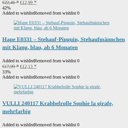
Ursprünglicher
Aktueller
€
22,46
€
12,99
Preis
Preis
42%
war:
ist:
Added to wishlist
Removed from wishlist
0
€22,46
€12,99.
Hape E0331 – Stehauf-Pinguin, Stehaufmännchen
mit Klang, blau, ab 6 Monaten
Added to wishlist
Removed from wishlist
0
Ursprünglicher
Aktueller
€
17,99
€
12,13
Preis
Preis
33%
war:
ist:
Added to wishlist
Removed from wishlist
0
€17,99
€12,13.
VULLI 240117 Krabbelrolle Sophie la girafe,
mehrfarbig
Added to wishlist
Removed from wishlist
0