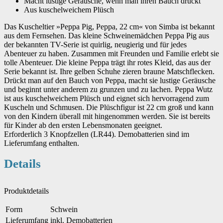
Macht lustige Geräusche, wenn man ihren Bauch drückt
Aus kuschelweichem Plüsch
Das Kuscheltier »Peppa Pig, Peppa, 22 cm« von Simba ist bekannt
aus dem Fernsehen. Das kleine Schweinemädchen Peppa Pig aus
der bekannten TV-Serie ist quirlig, neugierig und für jedes
Abenteuer zu haben. Zusammen mit Freunden und Familie erlebt sie
tolle Abenteuer. Die kleine Peppa trägt ihr rotes Kleid, das aus der
Serie bekannt ist. Ihre gelben Schuhe zieren braune Matschflecken.
Drückt man auf den Bauch von Peppa, macht sie lustige Geräusche
und beginnt unter anderem zu grunzen und zu lachen. Peppa Wutz
ist aus kuschelweichem Plüsch und eignet sich hervorragend zum
Kuscheln und Schmusen. Die Plüschfigur ist 22 cm groß und kann
von den Kindern überall mit hingenommen werden. Sie ist bereits
für Kinder ab den ersten Lebensmonaten geeignet.
Erforderlich 3 Knopfzellen (LR44). Demobatterien sind im
Lieferumfang enthalten.
Details
Produktdetails
Form
Schwein
Lieferumfang
inkl. Demobatterien