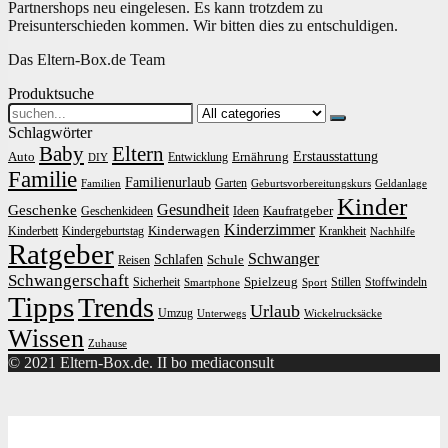
Partnershops neu eingelesen. Es kann trotzdem zu
Preisunterschieden kommen. Wir bitten dies zu entschuldigen.
Das Eltern-Box.de Team
Produktsuche
Search
for:
Schlagwörter
Baby
Eltern
Erstausstattung
Auto
Ernährung
Entwicklung
DIY
Familie
Familienurlaub
Garten
Familien
Geburtsvorbereitungskurs
Geldanlage
Kinder
Gesundheit
Geschenke
Kaufratgeber
Geschenkideen
Ideen
Kinderzimmer
Kinderwagen
Kinderbett
Kindergeburtstag
Krankheit
Nachhilfe
Ratgeber
Schwanger
Schlafen
Schule
Reisen
Schwangerschaft
Spielzeug
Sicherheit
Stillen
Stoffwindeln
Smartphone
Sport
Tipps
Trends
Urlaub
Umzug
Unterwegs
Wickelrucksäcke
Wissen
Zuhause
© 2021 Eltern-Box.de. II bo mediaconsult