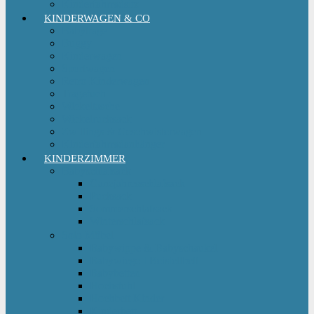
Kinderfahrradsitz
KINDERWAGEN & CO
Babytrage
Buggy
Kinderwagen
Sportwagen
Retro Kinderwagen
Tragetuch
Wickeltasche
Wickelrucksack
Zwillings & Geschwisterwagen
Kinderfahrradanhänger
KINDERZIMMER
Babyschlafsack
Ganzjahresschlafsack
Pucksack
Sommerschlafsack
Winterschlafsack
Solo Möbel
Babywippe & Babyschaukel
Babywiege I Beistellbett
Babybetten
Hochstuhl
Hochbett Kinder
Kinderbett