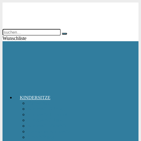
Wunschliste
KINDERSITZE
Babyschale
Kindersitz 0-18 kg
Kindersitz 15-36 kg
Kindersitz 9-18 kg
Kindersitz-Zubehör
Reboarder Kindersitz
Sitzerhöhung