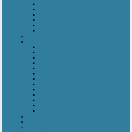
Kinderkleiderschrank
Kinderkommode & Nachttisch
Kinderregal
Laufgitter
Reisebett
Wickelmöbel
Babyüberwachung
Kinderbett-Zubehör
Betteinlagen
Bettgitter
Betthimmel & Himmelstange
Kinder & Baby Bettwäsche
Betttunnel
Einschlagdecke
Kindermatratzen
Kissen
Krabbeldecke
Lattenrahmen & -roste
Nestchen
Bettdecke
Spannbettlaken
Babyzimmer Set
Kinder- & Jugendzimmer
Sicherheit