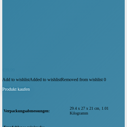
€
39,99
Add to wishlist
Added to wishlist
Removed from wishlist
0
Produkt kaufen
‎29.4 x 27 x 21 cm, 1.01
Verpackungsabmessungen
Kilogramm