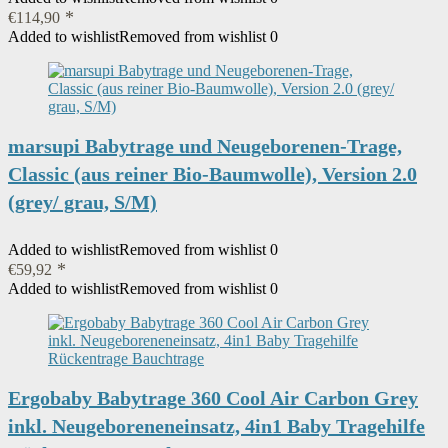
€
114,90
Added to wishlist
Removed from wishlist
0
marsupi Babytrage und Neugeborenen-Trage,
Classic (aus reiner Bio-Baumwolle), Version 2.0
(grey/ grau, S/M)
Added to wishlist
Removed from wishlist
0
€
59,92
Added to wishlist
Removed from wishlist
0
Ergobaby Babytrage 360 Cool Air Carbon Grey
inkl. Neugeboreneneinsatz, 4in1 Baby Tragehilfe