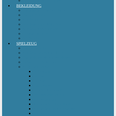
Sitzgruppe & Sitzmöbel
BEKLEIDUNG
Erstausstattungs-Set Baby
Babykleidung
Kindermode
Kinderschuhe Mädchen
Kinderschuhe Jungen
Umstandsmode
StillMode
SPIELZEUG
Babyspielzeug 0-12 m
Kinderspielzeug ab 12 m
Babybücher & Kinderbücher
Hörspiele für Kinder
Kids Fahrzeuge
Bobby Car
Dreirad
Go Kart
Handwagen
Elektro Kinderauto
Ferngesteuertes Auto
Kinderfahrrad
Kinderfahrzeug Zubehör
Kinderfahrzeug Anhänger
Kinderhelm