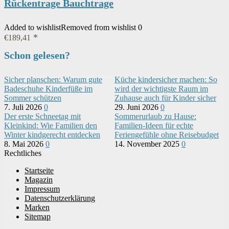
Rückentrage Bauchtrage
Added to wishlist
Removed from wishlist
0
€
189,41
Schon gelesen?
Sicher planschen: Warum gute
Küche kindersicher machen: So
Badeschuhe Kinderfüße im
wird der wichtigste Raum im
Sommer schützen
Zuhause auch für Kinder sicher
7. Juli 2026
0
29. Juni 2026
0
Der erste Schneetag mit
Sommerurlaub zu Hause:
Kleinkind: Wie Familien den
Familien-Ideen für echte
Winter kindgerecht entdecken
Feriengefühle ohne Reisebudget
8. Mai 2026
0
14. November 2025
0
Rechtliches
Startseite
Magazin
Impressum
Datenschutzerklärung
Marken
Sitemap