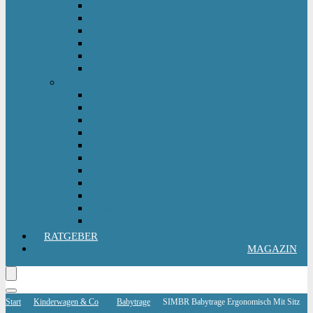
Kinderlaufrad
Kinderroller & Scooter
Kindertraktor
Lauflernwagen
Rutscher
Sitzfahrzeuge
Outdoorspielzeug
Gartenspielzeug
Hüpfburg
Hüpftier
Klettern & Turnen
Rutschen & Wippen
Sand- Wassertisch I Matschküche
Sandkasten
Sandspielzeug
Schaukel
Spielturm & Spielhaus
Wasserspielzeug
RATGEBER
MAGAZIN
Start
Kinderwagen & Co
Babytrage
SIMBR Babytrage Ergonomisch Mit Sitz