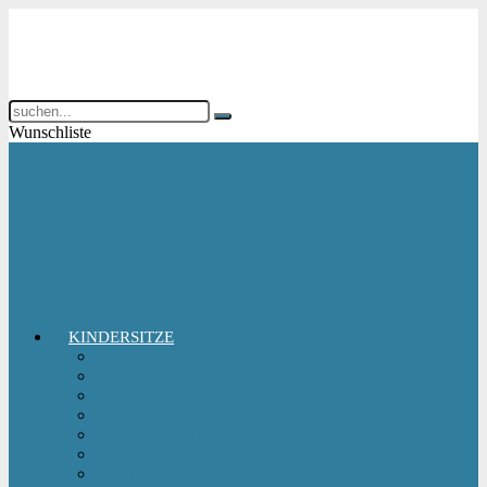
Wunschliste
KINDERSITZE
Babyschale
Kindersitz 0-18 kg
Kindersitz 15-36 kg
Kindersitz 9-18 kg
Kindersitz-Zubehör
Reboarder Kindersitz
Sitzerhöhung