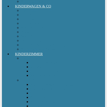
Kinderfahrradsitz
KINDERWAGEN & CO
Babytrage
Buggy
Kinderwagen
Sportwagen
Retro Kinderwagen
Tragetuch
Wickeltasche
Wickelrucksack
Zwillings & Geschwisterwagen
Kinderfahrradanhänger
KINDERZIMMER
Babyschlafsack
Ganzjahresschlafsack
Pucksack
Sommerschlafsack
Winterschlafsack
Solo Möbel
Babywippe & Babyschaukel
Babywiege I Beistellbett
Babybetten
Hochstuhl
Hochbett Kinder
Kinderbett