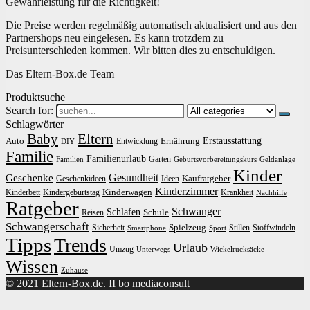
Gewährleistung für die Richtigkeit!
Die Preise werden regelmäßig automatisch aktualisiert und aus den
Partnershops neu eingelesen. Es kann trotzdem zu
Preisunterschieden kommen. Wir bitten dies zu entschuldigen.
Das Eltern-Box.de Team
Produktsuche
Search for:
Schlagwörter
Baby
Eltern
Erstausstattung
Auto
Ernährung
Entwicklung
DIY
Familie
Familienurlaub
Garten
Familien
Geburtsvorbereitungskurs
Geldanlage
Kinder
Gesundheit
Geschenke
Kaufratgeber
Geschenkideen
Ideen
Kinderzimmer
Kinderwagen
Kinderbett
Kindergeburtstag
Krankheit
Nachhilfe
Ratgeber
Schwanger
Schlafen
Schule
Reisen
Schwangerschaft
Spielzeug
Sicherheit
Stillen
Stoffwindeln
Smartphone
Sport
Tipps
Trends
Urlaub
Umzug
Unterwegs
Wickelrucksäcke
Wissen
Zuhause
© 2021 Eltern-Box.de. II bo mediaconsult