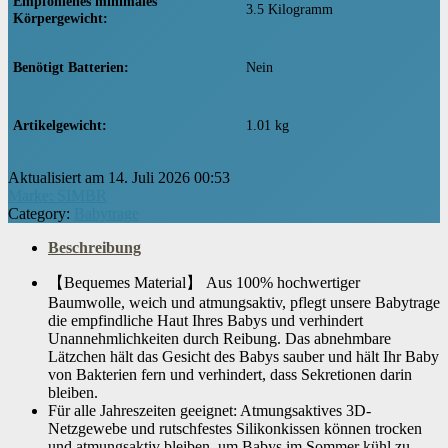
Empfohlenes minimales
‎3.5 Kilogramm
Körpergewicht
Benötigt Batterien
‎Nein
Artikelgewicht
‎1.01 kg
Aktualisiert am 14. Juli 2026 00:53
Marke: SIMBR
Category:
Babytrage
Beschreibung
【Bequemes Material】 Aus 100% hochwertiger
Baumwolle, weich und atmungsaktiv, pflegt unsere Babytrage
die empfindliche Haut Ihres Babys und verhindert
Unannehmlichkeiten durch Reibung. Das abnehmbare
Lätzchen hält das Gesicht des Babys sauber und hält Ihr Baby
von Bakterien fern und verhindert, dass Sekretionen darin
bleiben.
Für alle Jahreszeiten geeignet: Atmungsaktives 3D-
Netzgewebe und rutschfestes Silikonkissen können trocken
und atmungsaktiv bleiben, um Babys im Sommer kühl zu