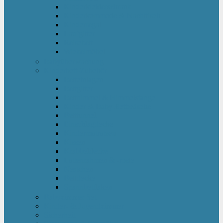
Kinderkleiderschrank
Kinderkommode & Nachttisch
Kinderregal
Laufgitter
Reisebett
Wickelmöbel
Babyüberwachung
Kinderbett-Zubehör
Betteinlagen
Bettgitter
Betthimmel & Himmelstange
Kinder & Baby Bettwäsche
Betttunnel
Einschlagdecke
Kindermatratzen
Kissen
Krabbeldecke
Lattenrahmen & -roste
Nestchen
Bettdecke
Spannbettlaken
Babyzimmer Set
Kinder- & Jugendzimmer
Sicherheit