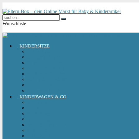
Wunschliste
KINDERSITZE
Babyschale
Kindersitz 0-18 kg
Kindersitz 15-36 kg
Kindersitz 9-18 kg
Kindersitz-Zubehör
Reboarder Kindersitz
Sitzerhöhung
Kinderfahrradsitz
KINDERWAGEN & CO
Babytrage
Buggy
Kinderwagen
Sportwagen
Retro Kinderwagen
Tragetuch
Wickeltasche