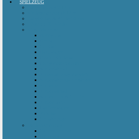
SPIELZEUG
Babyspielzeug 0-12 m
Kinderspielzeug ab 12 m
Babybücher & Kinderbücher
Hörspiele für Kinder
Kids Fahrzeuge
Bobby Car
Dreirad
Go Kart
Handwagen
Elektro Kinderauto
Ferngesteuertes Auto
Kinderfahrrad
Kinderfahrzeug Zubehör
Kinderfahrzeug Anhänger
Kinderhelm
Kinderlaufrad
Kinderroller & Scooter
Kindertraktor
Lauflernwagen
Rutscher
Sitzfahrzeuge
Outdoorspielzeug
Gartenspielzeug
Hüpfburg