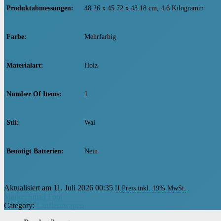
Produktabmessungen
‎48.26 x 45.72 x 43.18 cm, 4.6 Kilogramm
Farbe
‎Mehrfarbig
Materialart
‎Holz
Number Of Items
‎1
Stil
‎Wal
Benötigt Batterien
‎Nein
Artikelgewicht
‎4.6 kg
Aktualisiert am 11. Juli 2026 00:35
II Preis inkl. 19% MwSt.
Marke: Small Foot
Category:
Lauflernwagen