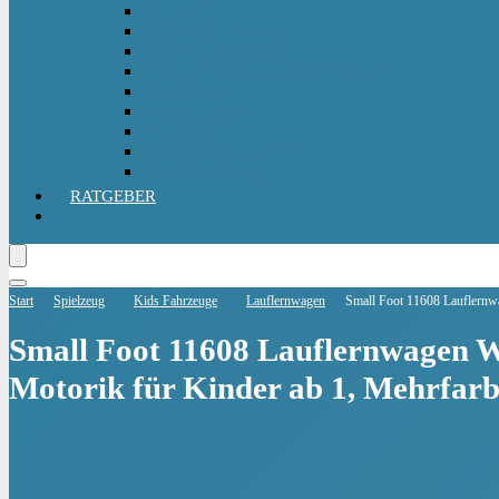
Hüpftier
Klettern & Turnen
Rutschen & Wippen
Sand- Wassertisch I Matschküche
Sandkasten
Sandspielzeug
Schaukel
Spielturm & Spielhaus
Wasserspielzeug
RATGEBER
Start
Spielzeug
Kids Fahrzeuge
Lauflernwagen
Small Foot 11608 Lauflernwa
Small Foot 11608 Lauflernwagen Wa
Motorik für Kinder ab 1, Mehrfarb