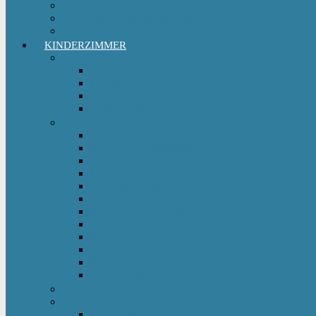
Wickelrucksack
Zwillings & Geschwisterwagen
Kinderfahrradanhänger
KINDERZIMMER
Babyschlafsack
Ganzjahresschlafsack
Pucksack
Sommerschlafsack
Winterschlafsack
Solo Möbel
Babywippe & Babyschaukel
Babywiege I Beistellbett
Babybetten
Hochstuhl
Hochbett Kinder
Kinderbett
Kinderkleiderschrank
Kinderkommode & Nachttisch
Kinderregal
Laufgitter
Reisebett
Wickelmöbel
Babyüberwachung
Kinderbett-Zubehör
Betteinlagen