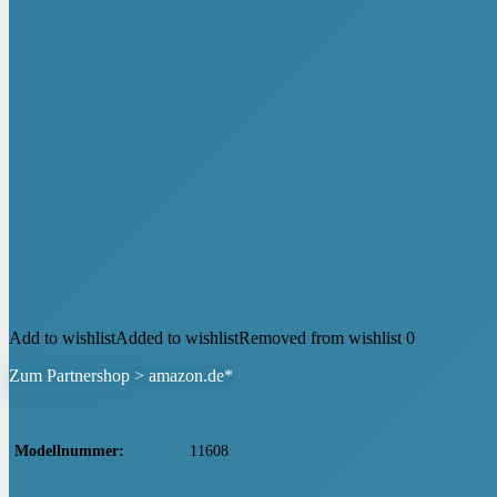
€
69,95
Add to wishlist
Added to wishlist
Removed from wishlist
0
Zum Partnershop > amazon.de*
Modellnummer
‎11608