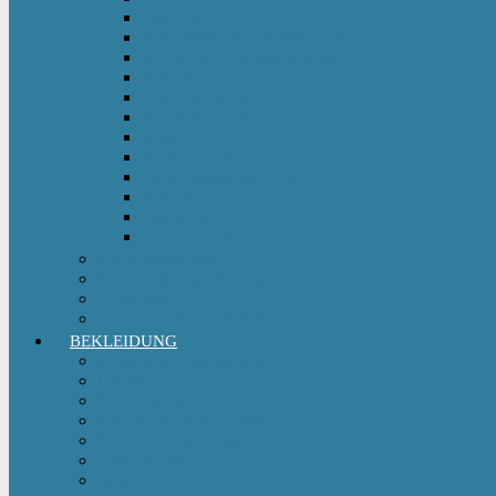
Bettgitter
Betthimmel & Himmelstange
Kinder & Baby Bettwäsche
Betttunnel
Einschlagdecke
Kindermatratzen
Kissen
Krabbeldecke
Lattenrahmen & -roste
Nestchen
Bettdecke
Spannbettlaken
Babyzimmer Set
Kinder- & Jugendzimmer
Sicherheit
Sitzgruppe & Sitzmöbel
BEKLEIDUNG
Erstausstattungs-Set Baby
Babykleidung
Kindermode
Kinderschuhe Mädchen
Kinderschuhe Jungen
Umstandsmode
StillMode