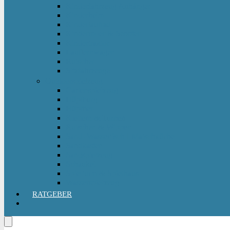
Kinderfahrzeug Anhänger
Kinderhelm
Kinderlaufrad
Kinderroller & Scooter
Kindertraktor
Lauflernwagen
Rutscher
Sitzfahrzeuge
Outdoorspielzeug
Gartenspielzeug
Hüpfburg
Hüpftier
Klettern & Turnen
Rutschen & Wippen
Sand- Wassertisch I Matschküche
Sandkasten
Sandspielzeug
Schaukel
Spielturm & Spielhaus
Wasserspielzeug
RATGEBER