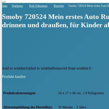
Start
Spielzeug
Kids Fahrzeuge
Rutscher
Smoby 720524 Mein erstes Auto Ru
Smoby 720524 Mein erstes Auto Ru
drinnen und draußen, für Kinder 
€
29,99
Add to wishlist
Added to wishlist
Removed from wishlist
0
Produkt kaufen
Produktabmessungen
‎54 x 27 x 40 cm, 1.8 Kilogramm
Altersempfehlung des Herstellers
‎10 Monate – 3 Jahre