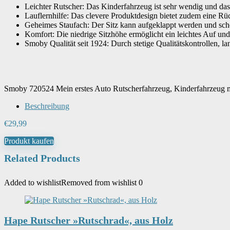
Farbe
‎Rosa
Leichter Rutscher: Das Kinderfahrzeug ist sehr wendig und das 
Lauflernhilfe: Das clevere Produktdesign bietet zudem eine Rüc
Geheimes Staufach: Der Sitz kann aufgeklappt werden und schon 
Artikelgewicht
Komfort: Die niedrige Sitzhöhe ermöglicht ein leichtes Auf und 
‎1.8 kg
Smoby Qualität seit 1924: Durch stetige Qualitätskontrollen, l
Smoby 720524 Mein erstes Auto Rutscherfahrzeug, Kinderfahrzeug mi
Beschreibung
€
29,99
Produkt kaufen
Related Products
Added to wishlist
Removed from wishlist
0
Hape Rutscher »Rutschrad«, aus Holz