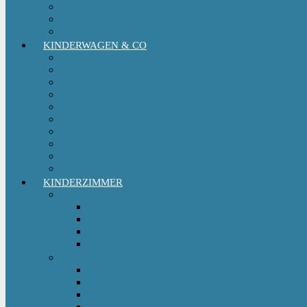
Reboarder Kindersitz
Sitzerhöhung
Kinderfahrradsitz
KINDERWAGEN & CO
Babytrage
Buggy
Kinderwagen
Sportwagen
Retro Kinderwagen
Tragetuch
Wickeltasche
Wickelrucksack
Zwillings & Geschwisterwagen
Kinderfahrradanhänger
KINDERZIMMER
Babyschlafsack
Ganzjahresschlafsack
Pucksack
Sommerschlafsack
Winterschlafsack
Solo Möbel
Babywippe & Babyschaukel
Babywiege I Beistellbett
Babybetten
Hochstuhl