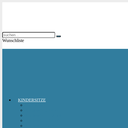
Wunschliste
KINDERSITZE
Babyschale
Kindersitz 0-18 kg
Kindersitz 15-36 kg
Kindersitz 9-18 kg
Kindersitz-Zubehör