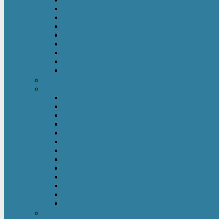
Hochbett Kinder
Kinderbett
Kinderkleiderschrank
Kinderkommode & Nachttisch
Kinderregal
Laufgitter
Reisebett
Wickelmöbel
Babyüberwachung
Kinderbett-Zubehör
Betteinlagen
Bettgitter
Betthimmel & Himmelstange
Kinder & Baby Bettwäsche
Betttunnel
Einschlagdecke
Kindermatratzen
Kissen
Krabbeldecke
Lattenrahmen & -roste
Nestchen
Bettdecke
Spannbettlaken
Babyzimmer Set