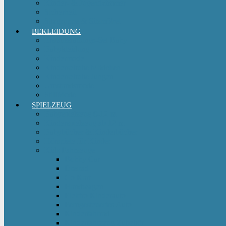
Kinder- & Jugendzimmer
Sicherheit
Sitzgruppe & Sitzmöbel
BEKLEIDUNG
Erstausstattungs-Set Baby
Babykleidung
Kindermode
Kinderschuhe Mädchen
Kinderschuhe Jungen
Umstandsmode
StillMode
SPIELZEUG
Babyspielzeug 0-12 m
Kinderspielzeug ab 12 m
Babybücher & Kinderbücher
Hörspiele für Kinder
Kids Fahrzeuge
Bobby Car
Dreirad
Go Kart
Handwagen
Elektro Kinderauto
Ferngesteuertes Auto
Kinderfahrrad
Kinderfahrzeug Zubehör