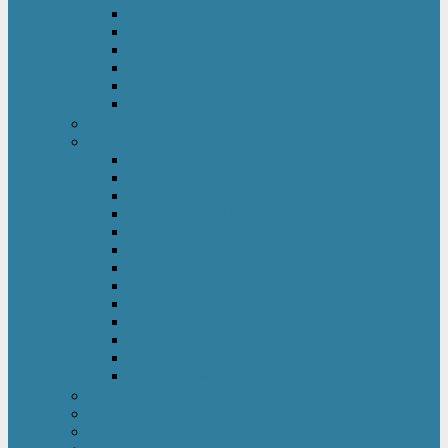
Kinderkleiderschrank
Kinderkommode & Nachttisch
Kinderregal
Laufgitter
Reisebett
Wickelmöbel
Babyüberwachung
Kinderbett-Zubehör
Betteinlagen
Bettgitter
Betthimmel & Himmelstange
Kinder & Baby Bettwäsche
Betttunnel
Einschlagdecke
Kindermatratzen
Kissen
Krabbeldecke
Lattenrahmen & -roste
Nestchen
Bettdecke
Spannbettlaken
Babyzimmer Set
Kinder- & Jugendzimmer
Sicherheit