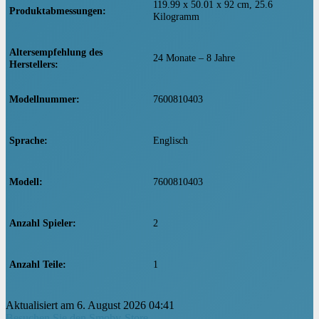
‎119.99 x 50.01 x 92 cm, 25.6
Produktabmessungen
Kilogramm
Altersempfehlung des
‎24 Monate – 8 Jahre
Herstellers
Modellnummer
‎7600810403
Sprache
‎Englisch
Modell
‎7600810403
Anzahl Spieler
‎2
Anzahl Teile
‎1
Aktualisiert am 6. August 2026 04:41
Zusammenbau nötig
‎Nein
Besuchen Sie den Smoby-Store