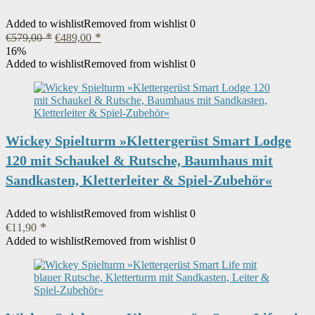
Added to wishlist
Removed from wishlist
0
Ursprünglicher
Aktueller
€
579,00
€
489,00
Preis
Preis
16%
war:
ist:
Added to wishlist
Removed from wishlist
0
€579,00
€489,00.
Wickey Spielturm »Klettergerüst Smart Lodge
120 mit Schaukel & Rutsche, Baumhaus mit
Sandkasten, Kletterleiter & Spiel-Zubehör«
Added to wishlist
Removed from wishlist
0
€
11,90
Added to wishlist
Removed from wishlist
0