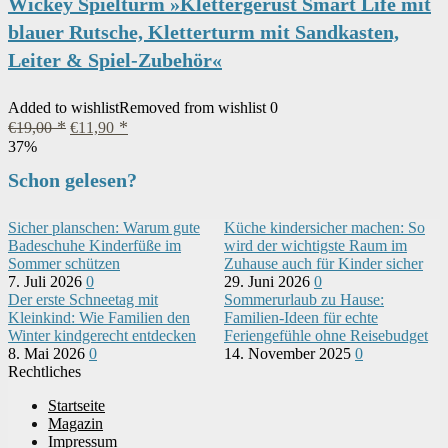
Wickey Spielturm »Klettergerüst Smart Life mit
blauer Rutsche, Kletterturm mit Sandkasten,
Leiter & Spiel-Zubehör«
Added to wishlist
Removed from wishlist
0
Ursprünglicher
Aktueller
€
19,00
€
11,90
Preis
Preis
37%
war:
ist:
Schon gelesen?
€19,00
€11,90.
Sicher planschen: Warum gute
Küche kindersicher machen: So
Badeschuhe Kinderfüße im
wird der wichtigste Raum im
Sommer schützen
Zuhause auch für Kinder sicher
7. Juli 2026
0
29. Juni 2026
0
Der erste Schneetag mit
Sommerurlaub zu Hause:
Kleinkind: Wie Familien den
Familien-Ideen für echte
Winter kindgerecht entdecken
Feriengefühle ohne Reisebudget
8. Mai 2026
0
14. November 2025
0
Rechtliches
Startseite
Magazin
Impressum