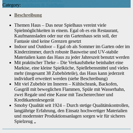
Category:
Spielturm & Spielhaus
Batterien notwendig
‎Nein
Beschreibung
Themen Haus – Das neue Spielhaus vereint viele
Batterien inbegriffen
‎Nein
Spielmöglichkeiten in einem. Egal ob es ein Restaurant,
Kaufmannsladen oder nur ein Gartenhaus sein soll, der
Fantasie sind keine Grenzen gesetzt
Material
‎Kunststoff
Indoor und Outdoor – Egal ob als Sommer im Garten oder im
Kinderzimmer, durch robuste Bauweise und UV-stabile
Materialien kann das Haus zu jeder Jahreszeit benutzt werden
Mit praktischer Theke – Die Verkaufstheke beinhaltet eine
Fernsteuerung enthalten
‎Nein
Markise, eine kleine Spielküche, Spiellebensmittel und vieles
mehr (insgesamt 38 Zubehörteile), das Haus kann jederzeit
individuell erweitert werden (siehe Beschreibung)
Artikelgewicht
‎25.6 kg
Mit viel Zubehör im Inneren – Kühlschrank, Backofen,
Gasgrill mit beweglichen Flammen, Spüle mit Wasserhahn,
zwei Regale und eine Kasse mit Taschenrechner und
Kreditkartenlesegerät
Smoby Qualität seit 1924 – Durch stetige Qualitätskontrollen,
langjährige Erfahrung, den Einsatz hochwertiger Materialien
und modernster Produktionsanlagen sorgen wir für sicheres
Spielzeug „