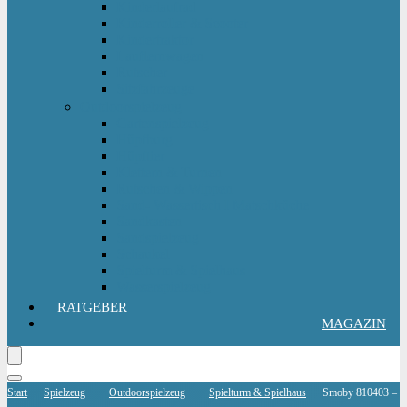
Kinderlaufrad
Kinderroller & Scooter
Kindertraktor
Lauflernwagen
Rutscher
Sitzfahrzeuge
Outdoorspielzeug
Gartenspielzeug
Hüpfburg
Hüpftier
Klettern & Turnen
Rutschen & Wippen
Sand- Wassertisch I Matschküche
Sandkasten
Sandspielzeug
Schaukel
Spielturm & Spielhaus
Wasserspielzeug
RATGEBER
MAGAZIN
Start
Spielzeug
Outdoorspielzeug
Spielturm & Spielhaus
Smoby 810403 –