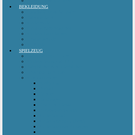
Sitzgruppe & Sitzmöbel
BEKLEIDUNG
Erstausstattungs-Set Baby
Babykleidung
Kindermode
Kinderschuhe Mädchen
Kinderschuhe Jungen
Umstandsmode
StillMode
SPIELZEUG
Babyspielzeug 0-12 m
Kinderspielzeug ab 12 m
Babybücher & Kinderbücher
Hörspiele für Kinder
Kids Fahrzeuge
Bobby Car
Dreirad
Go Kart
Handwagen
Elektro Kinderauto
Ferngesteuertes Auto
Kinderfahrrad
Kinderfahrzeug Zubehör
Kinderfahrzeug Anhänger
Kinderhelm