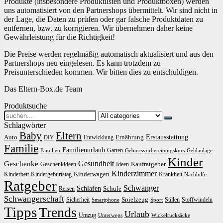
Produkte (insbesondere Produktlisten und Produktboxen) werden
uns automatisiert von den Partnershops übermittelt. Wir sind nicht in
der Lage, die Daten zu prüfen oder gar falsche Produktdaten zu
entfernen, bzw. zu korrigieren. Wir übernehmen daher keine
Gewährleistung für die Richtigkeit!
Die Preise werden regelmäßig automatisch aktualisiert und aus den
Partnershops neu eingelesen. Es kann trotzdem zu
Preisunterschieden kommen. Wir bitten dies zu entschuldigen.
Das Eltern-Box.de Team
Produktsuche
Search
for:
Schlagwörter
Baby
Eltern
Erstausstattung
Auto
Ernährung
Entwicklung
DIY
Familie
Familienurlaub
Garten
Familien
Geburtsvorbereitungskurs
Geldanlage
Kinder
Gesundheit
Geschenke
Kaufratgeber
Geschenkideen
Ideen
Kinderzimmer
Kinderwagen
Kinderbett
Kindergeburtstag
Krankheit
Nachhilfe
Ratgeber
Schwanger
Schlafen
Schule
Reisen
Schwangerschaft
Spielzeug
Sicherheit
Stillen
Stoffwindeln
Smartphone
Sport
Tipps
Trends
Urlaub
Umzug
Unterwegs
Wickelrucksäcke