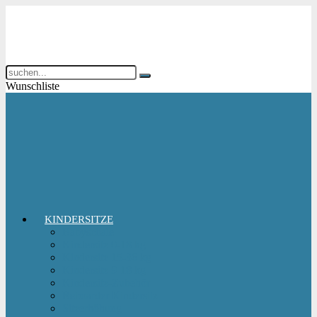
Wunschliste
KINDERSITZE
Babyschale
Kindersitz 0-18 kg
Kindersitz 15-36 kg
Kindersitz 9-18 kg
Kindersitz-Zubehör
Reboarder Kindersitz
Sitzerhöhung