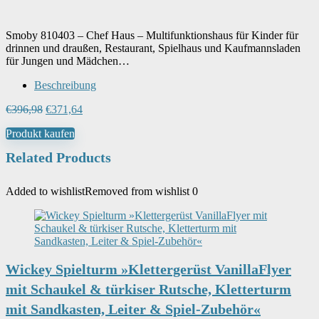
Smoby 810403 – Chef Haus – Multifunktionshaus für Kinder für
drinnen und draußen, Restaurant, Spielhaus und Kaufmannsladen
für Jungen und Mädchen…
Beschreibung
Ursprünglicher
Aktueller
€
396,98
€
371,64
Preis
Preis
Produkt kaufen
war:
ist:
€396,98
€371,64.
Related Products
Added to wishlist
Removed from wishlist
0
Wickey Spielturm »Klettergerüst VanillaFlyer
mit Schaukel & türkiser Rutsche, Kletterturm
mit Sandkasten, Leiter & Spiel-Zubehör«