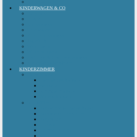
Kinderfahrradsitz
KINDERWAGEN & CO
Babytrage
Buggy
Kinderwagen
Sportwagen
Retro Kinderwagen
Tragetuch
Wickeltasche
Wickelrucksack
Zwillings & Geschwisterwagen
Kinderfahrradanhänger
KINDERZIMMER
Babyschlafsack
Ganzjahresschlafsack
Pucksack
Sommerschlafsack
Winterschlafsack
Solo Möbel
Babywippe & Babyschaukel
Babywiege I Beistellbett
Babybetten
Hochstuhl
Hochbett Kinder
Kinderbett