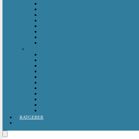
Kinderfahrzeug Anhänger
Kinderhelm
Kinderlaufrad
Kinderroller & Scooter
Kindertraktor
Lauflernwagen
Rutscher
Sitzfahrzeuge
Outdoorspielzeug
Gartenspielzeug
Hüpfburg
Hüpftier
Klettern & Turnen
Rutschen & Wippen
Sand- Wassertisch I Matschküche
Sandkasten
Sandspielzeug
Schaukel
Spielturm & Spielhaus
Wasserspielzeug
RATGEBER