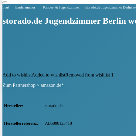
Start
Kinderzimmer
Kinder- & Jugendzimmer
storado.de Jugendzimmer Berlin w
storado.de Jugendzimmer Berlin w
€
729,50
Add to wishlist
Added to wishlist
Removed from wishlist
1
Zum Partnershop > amazon.de*
Hersteller
‎storado.de
Herstellerreferenz
‎AB5000123410