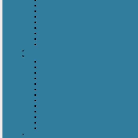
Hochbett Kinder
Kinderbett
Kinderkleiderschrank
Kinderkommode & Nachttisch
Kinderregal
Laufgitter
Reisebett
Wickelmöbel
Babyüberwachung
Kinderbett-Zubehör
Betteinlagen
Bettgitter
Betthimmel & Himmelstange
Kinder & Baby Bettwäsche
Betttunnel
Einschlagdecke
Kindermatratzen
Kissen
Krabbeldecke
Lattenrahmen & -roste
Nestchen
Bettdecke
Spannbettlaken
Babyzimmer Set