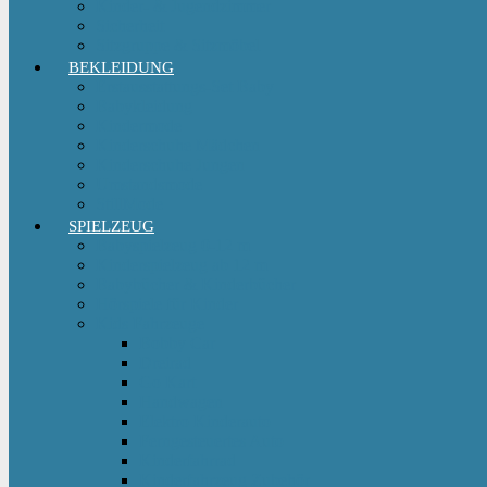
Kinder- & Jugendzimmer
Sicherheit
Sitzgruppe & Sitzmöbel
BEKLEIDUNG
Erstausstattungs-Set Baby
Babykleidung
Kindermode
Kinderschuhe Mädchen
Kinderschuhe Jungen
Umstandsmode
StillMode
SPIELZEUG
Babyspielzeug 0-12 m
Kinderspielzeug ab 12 m
Babybücher & Kinderbücher
Hörspiele für Kinder
Kids Fahrzeuge
Bobby Car
Dreirad
Go Kart
Handwagen
Elektro Kinderauto
Ferngesteuertes Auto
Kinderfahrrad
Kinderfahrzeug Zubehör