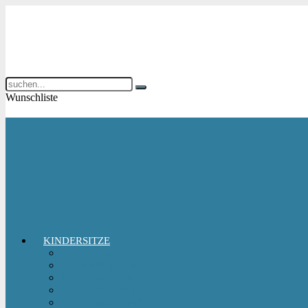
Wunschliste
KINDERSITZE
Babyschale
Kindersitz 0-18 kg
Kindersitz 15-36 kg
Kindersitz 9-18 kg
Kindersitz-Zubehör