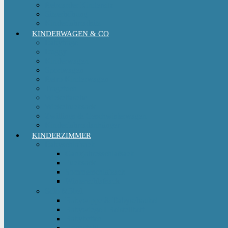
Reboarder Kindersitz
Sitzerhöhung
Kinderfahrradsitz
KINDERWAGEN & CO
Babytrage
Buggy
Kinderwagen
Sportwagen
Retro Kinderwagen
Tragetuch
Wickeltasche
Wickelrucksack
Zwillings & Geschwisterwagen
Kinderfahrradanhänger
KINDERZIMMER
Babyschlafsack
Ganzjahresschlafsack
Pucksack
Sommerschlafsack
Winterschlafsack
Solo Möbel
Babywippe & Babyschaukel
Babywiege I Beistellbett
Babybetten
Hochstuhl