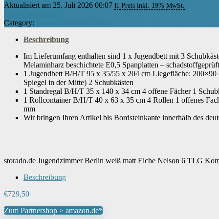
Aktualisiert am 25. Juli 2026 00:07
II Preis inkl. 19% MwSt.
Marke: storado.de
Category:
Kinder- & Jugendzimmer
Beschreibung
Im Lieferumfang enthalten sind 1 x Jugendbett mit 3 Schubkäst
Melaminharz beschichtete E0,5 Spanplatten – schadstoffgeprüf
1 Jugendbett B/H/T 95 x 35/55 x 204 cm Liegefläche: 200×90 
Spiegel in der Mitte) 2 Schubkästen
1 Standregal B/H/T 35 x 140 x 34 cm 4 offene Fächer 1 Schub
1 Rollcontainer B/H/T 40 x 63 x 35 cm 4 Rollen 1 offenes Fa
mm
Wir bringen Ihren Artikel bis Bordsteinkante innerhalb des deu
storado.de Jugendzimmer Berlin weiß matt Eiche Nelson 6 TLG Kom
Beschreibung
€
729,50
Zum Partnershop > amazon.de*