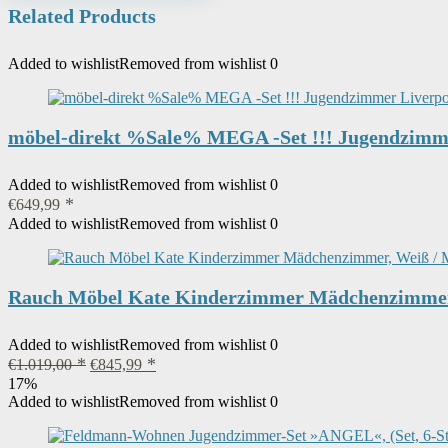
Related Products
Added to wishlist
Removed from wishlist
0
möbel-direkt %Sale% MEGA -Set !!! Jugendzimmer 
Added to wishlist
Removed from wishlist
0
€
649,99
Added to wishlist
Removed from wishlist
0
Rauch Möbel Kate Kinderzimmer Mädchenzimmer, We
Added to wishlist
Removed from wishlist
0
Ursprünglicher
Aktueller
€
1.019,00
€
845,99
Preis
Preis
17%
war:
ist:
Added to wishlist
Removed from wishlist
0
€1.019,00
€845,99.