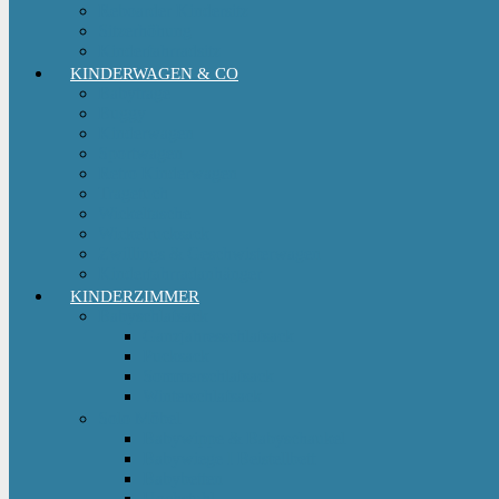
Reboarder Kindersitz
Sitzerhöhung
Kinderfahrradsitz
KINDERWAGEN & CO
Babytrage
Buggy
Kinderwagen
Sportwagen
Retro Kinderwagen
Tragetuch
Wickeltasche
Wickelrucksack
Zwillings & Geschwisterwagen
Kinderfahrradanhänger
KINDERZIMMER
Babyschlafsack
Ganzjahresschlafsack
Pucksack
Sommerschlafsack
Winterschlafsack
Solo Möbel
Babywippe & Babyschaukel
Babywiege I Beistellbett
Babybetten
Hochstuhl