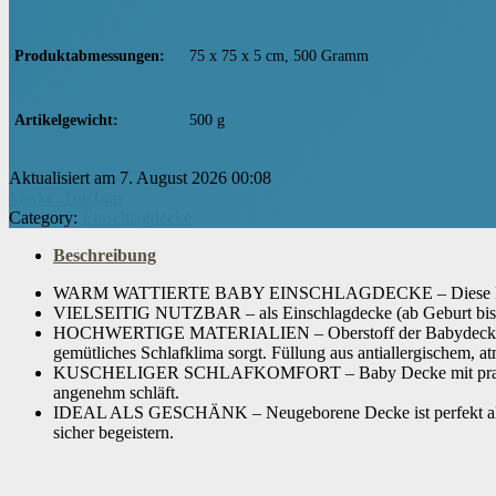
Produktabmessungen
‎75 x 75 x 5 cm, 500 Gramm
Artikelgewicht
‎500 g
Aktualisiert am 7. August 2026 00:08
Marke: TupTam
Category:
Einschlagdecke
Beschreibung
WARM WATTIERTE BABY EINSCHLAGDECKE – Diese kuschelige B
VIELSEITIG NUTZBAR – als Einschlagdecke (ab Geburt bis ca
HOCHWERTIGE MATERIALIEN – Oberstoff der Babydecke besteht
gemütliches Schlafklima sorgt. Füllung aus antiallergischem, a
KUSCHELIGER SCHLAFKOMFORT – Baby Decke mit praktischem Kl
angenehm schläft.
IDEAL ALS GESCHÄNK – Neugeborene Decke ist perfekt als Ge
sicher begeistern.