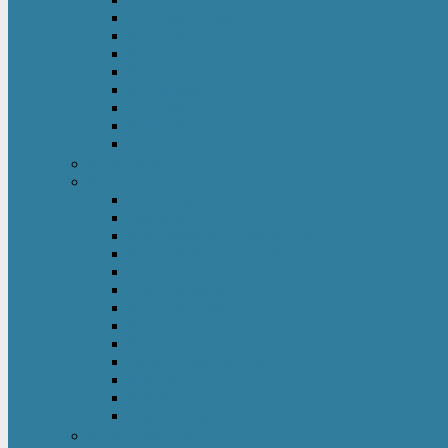
Hochbett Kinder
Kinderbett
Kinderkleiderschrank
Kinderkommode & Nachttisch
Kinderregal
Laufgitter
Reisebett
Wickelmöbel
Babyüberwachung
Kinderbett-Zubehör
Betteinlagen
Bettgitter
Betthimmel & Himmelstange
Kinder & Baby Bettwäsche
Betttunnel
Einschlagdecke
Kindermatratzen
Kissen
Krabbeldecke
Lattenrahmen & -roste
Nestchen
Bettdecke
Spannbettlaken
Babyzimmer Set