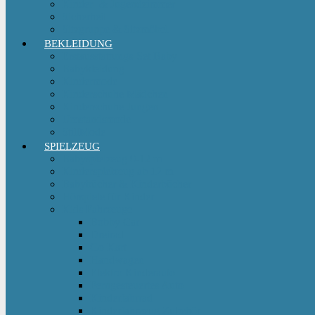
Kinder- & Jugendzimmer
Sicherheit
Sitzgruppe & Sitzmöbel
BEKLEIDUNG
Erstausstattungs-Set Baby
Babykleidung
Kindermode
Kinderschuhe Mädchen
Kinderschuhe Jungen
Umstandsmode
StillMode
SPIELZEUG
Babyspielzeug 0-12 m
Kinderspielzeug ab 12 m
Babybücher & Kinderbücher
Hörspiele für Kinder
Kids Fahrzeuge
Bobby Car
Dreirad
Go Kart
Handwagen
Elektro Kinderauto
Ferngesteuertes Auto
Kinderfahrrad
Kinderfahrzeug Zubehör