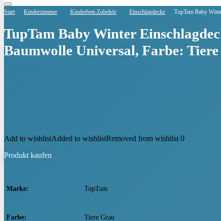
Start
Kinderzimmer
Kinderbett-Zubehör
Einschlagdecke
TupTam Baby Winter
TupTam Baby Winter Einschlagdeck
Baumwolle Universal, Farbe: Tier
€
19,95
Add to wishlist
Added to wishlist
Removed from wishlist
0
Produkt kaufen
Marke
‎TupTam
Farbe
‎Tiere Grau