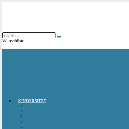
Wunschliste
KINDERSITZE
Babyschale
Kindersitz 0-18 kg
Kindersitz 15-36 kg
Kindersitz 9-18 kg
Kindersitz-Zubehör