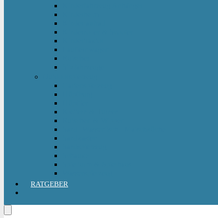
Kinderfahrzeug Anhänger
Kinderhelm
Kinderlaufrad
Kinderroller & Scooter
Kindertraktor
Lauflernwagen
Rutscher
Sitzfahrzeuge
Outdoorspielzeug
Gartenspielzeug
Hüpfburg
Hüpftier
Klettern & Turnen
Rutschen & Wippen
Sand- Wassertisch I Matschküche
Sandkasten
Sandspielzeug
Schaukel
Spielturm & Spielhaus
Wasserspielzeug
RATGEBER