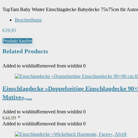
TupTam Baby Winter Einschlagdecke Babydecke 75x75cm für Autosit
Beschreibung
€
19,95
Produkt kaufen
Related Products
Added to wishlist
Removed from wishlist
0
Einschlagdecke »Doppelseitige Einschlagdecke 90×
Motive«,…
Added to wishlist
Removed from wishlist
0
€
44,99
Added to wishlist
Removed from wishlist
0