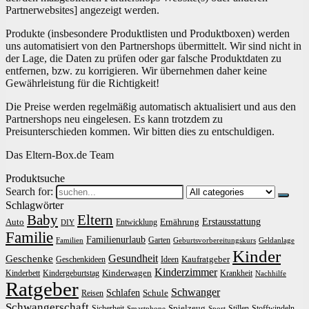
Partnerwebsites] angezeigt werden.
Produkte (insbesondere Produktlisten und Produktboxen) werden
uns automatisiert von den Partnershops übermittelt. Wir sind nicht in
der Lage, die Daten zu prüfen oder gar falsche Produktdaten zu
entfernen, bzw. zu korrigieren. Wir übernehmen daher keine
Gewährleistung für die Richtigkeit!
Die Preise werden regelmäßig automatisch aktualisiert und aus den
Partnershops neu eingelesen. Es kann trotzdem zu
Preisunterschieden kommen. Wir bitten dies zu entschuldigen.
Das Eltern-Box.de Team
Produktsuche
Search for:
Schlagwörter
Baby
Eltern
Erstausstattung
Auto
Ernährung
Entwicklung
DIY
Familie
Familienurlaub
Garten
Familien
Geburtsvorbereitungskurs
Geldanlage
Kinder
Gesundheit
Geschenke
Kaufratgeber
Geschenkideen
Ideen
Kinderzimmer
Kinderwagen
Kinderbett
Kindergeburtstag
Krankheit
Nachhilfe
Ratgeber
Schwanger
Schlafen
Schule
Reisen
Schwangerschaft
Spielzeug
Sicherheit
Stillen
Stoffwindeln
Smartphone
Sport