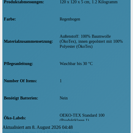
Produktabmessungen
‎120 x 120 x 5 cm, 1.2 Kilogramm
Farbe
‎Regenbogen
‎Außenstoff: 100% Baumwolle
Materialzusammensetzung
(ÖkoTex), innen gepolstert mit 100%
Polyester (ÖkoTex)
Pflegeanleitung
‎Waschbar bis 30 °C
Number Of Items
‎1
Benötigt Batterien
‎Nein
‎OEKO-TEX Standard 100
Öko-Labels
(Produktklasse 1)
Aktualisiert am 8. August 2026 04:48
Besuchen Sie den ULLENBOOM-Store