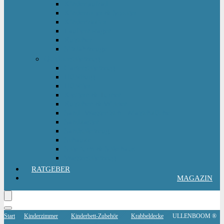
Kinderlaufrad
Kinderroller & Scooter
Kindertraktor
Lauflernwagen
Rutscher
Sitzfahrzeuge
Outdoorspielzeug
Gartenspielzeug
Hüpfburg
Hüpftier
Klettern & Turnen
Rutschen & Wippen
Sand- Wassertisch I Matschküche
Sandkasten
Sandspielzeug
Schaukel
Spielturm & Spielhaus
Wasserspielzeug
RATGEBER
MAGAZIN
Start
Kinderzimmer
Kinderbett-Zubehör
Krabbeldecke
ULLENBOOM ®