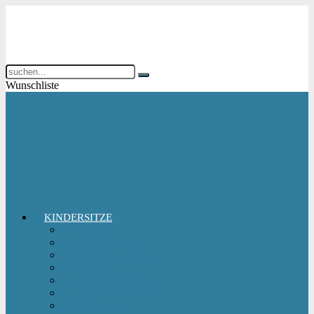
Wunschliste
KINDERSITZE
Babyschale
Kindersitz 0-18 kg
Kindersitz 15-36 kg
Kindersitz 9-18 kg
Kindersitz-Zubehör
Reboarder Kindersitz
Sitzerhöhung