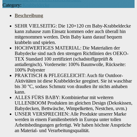
Artikelgewicht
‎1.2 kg
Category:
Krabbeldecke
Beschreibung
SEHR VIELSEITIG: Die 120×120 cm Baby-Krabbeldecke
kann zuhause zum Einsatz kommen oder auch überall hin
mitgenommen werden. Dein Baby kann darauf bequem
krabbeln und spielen.
HOCHWERTIGES MATERIAL: Die Materialien der
Babydecke sind nach den strengen Richtlinien des OEKO-
TEX Standard 100 zertifiziert (schadstoffgeprüft &
antiallergisch). Vorderseite: 100% Baumwolle, Rückseite:
100% Polyester
PRAKTISCH & PFLEGELEICHT: Auch für Outdoor-
Aktivitäten ist diese Krabbeldecke geeginet. Sie ist waschbar
bis 30 °C, sodass Schmutz von draußen ihr nichts anhaben
kann.
ALLES FÜRS BABY: Kombinierbar mit weiteren
ULLENBOOM Produkten im gleichen Design (Dekokissen,
Babydecken, Bettwäsche, Wimpelketten, Nestchen, uvm.)
UNSER VERSPRECHEN: Alle Produkte unserer Marke
werden in einem Familienbetrieb in Europa unter tollen
Arbeitsbedingungen gefertigt. Wir haben höchste Ansprüche
an Material- und Verarbeitungsqualität.