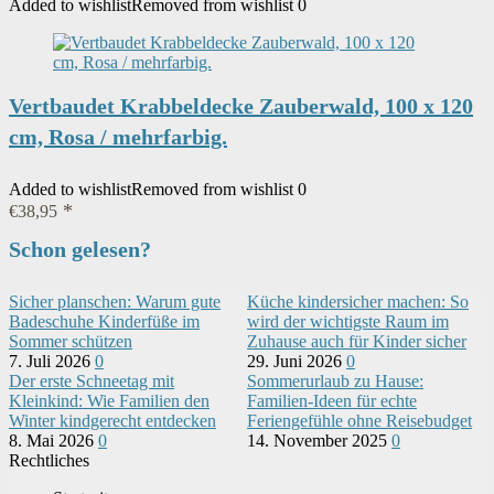
Added to wishlist
Removed from wishlist
0
Vertbaudet Krabbeldecke Zauberwald, 100 x 120
cm, Rosa / mehrfarbig.
Added to wishlist
Removed from wishlist
0
€
38,95
Schon gelesen?
Sicher planschen: Warum gute
Küche kindersicher machen: So
Badeschuhe Kinderfüße im
wird der wichtigste Raum im
Sommer schützen
Zuhause auch für Kinder sicher
7. Juli 2026
0
29. Juni 2026
0
Der erste Schneetag mit
Sommerurlaub zu Hause:
Kleinkind: Wie Familien den
Familien-Ideen für echte
Winter kindgerecht entdecken
Feriengefühle ohne Reisebudget
8. Mai 2026
0
14. November 2025
0
Rechtliches