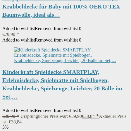
Krabbeldecke für Baby mit 100% OEKO TEX
Baumwolle, ideal als…
Added to wishlist
Removed from wishlist
0
€
79,90
Added to wishlist
Removed from wishlist
0
Kinderkraft Spieldecke SMARTPLAY,
Erlebnisdecke, Spielmatte mit Spielbogen,
Krabbeldecke, Spielzeuge, Leichter, 20 Bälle im
Set,…
Added to wishlist
Removed from wishlist
0
€
39,90
Ursprünglicher Preis war: €39,90
€
38,84
Aktueller Preis
ist: €38,84.
3%