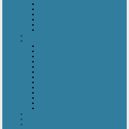
Kinderkleiderschrank
Kinderkommode & Nachttisch
Kinderregal
Laufgitter
Reisebett
Wickelmöbel
Babyüberwachung
Kinderbett-Zubehör
Betteinlagen
Bettgitter
Betthimmel & Himmelstange
Kinder & Baby Bettwäsche
Betttunnel
Einschlagdecke
Kindermatratzen
Kissen
Krabbeldecke
Lattenrahmen & -roste
Nestchen
Bettdecke
Spannbettlaken
Babyzimmer Set
Kinder- & Jugendzimmer
Sicherheit