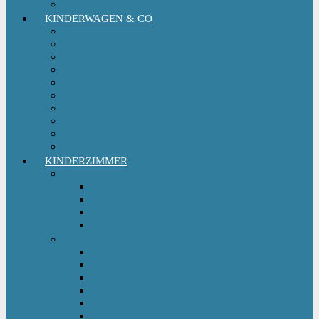
Kinderfahrradsitz
KINDERWAGEN & CO
Babytrage
Buggy
Kinderwagen
Sportwagen
Retro Kinderwagen
Tragetuch
Wickeltasche
Wickelrucksack
Zwillings & Geschwisterwagen
Kinderfahrradanhänger
KINDERZIMMER
Babyschlafsack
Ganzjahresschlafsack
Pucksack
Sommerschlafsack
Winterschlafsack
Solo Möbel
Babywippe & Babyschaukel
Babywiege I Beistellbett
Babybetten
Hochstuhl
Hochbett Kinder
Kinderbett