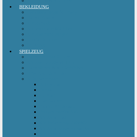
Sitzgruppe & Sitzmöbel
BEKLEIDUNG
Erstausstattungs-Set Baby
Babykleidung
Kindermode
Kinderschuhe Mädchen
Kinderschuhe Jungen
Umstandsmode
StillMode
SPIELZEUG
Babyspielzeug 0-12 m
Kinderspielzeug ab 12 m
Babybücher & Kinderbücher
Hörspiele für Kinder
Kids Fahrzeuge
Bobby Car
Dreirad
Go Kart
Handwagen
Elektro Kinderauto
Ferngesteuertes Auto
Kinderfahrrad
Kinderfahrzeug Zubehör
Kinderfahrzeug Anhänger
Kinderhelm