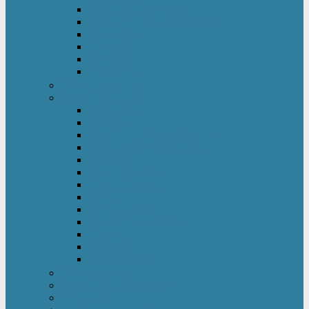
Kinderkleiderschrank
Kinderkommode & Nachttisch
Kinderregal
Laufgitter
Reisebett
Wickelmöbel
Babyüberwachung
Kinderbett-Zubehör
Betteinlagen
Bettgitter
Betthimmel & Himmelstange
Kinder & Baby Bettwäsche
Betttunnel
Einschlagdecke
Kindermatratzen
Kissen
Krabbeldecke
Lattenrahmen & -roste
Nestchen
Bettdecke
Spannbettlaken
Babyzimmer Set
Kinder- & Jugendzimmer
Sicherheit