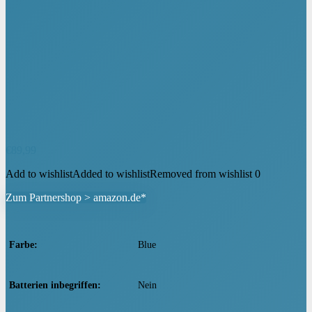
€
89,99
Add to wishlist
Added to wishlist
Removed from wishlist
0
Zum Partnershop > amazon.de*
Farbe
‎Blue
Batterien inbegriffen
‎Nein