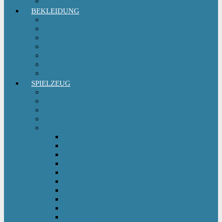
Sitzgruppe & Sitzmöbel
BEKLEIDUNG
Erstausstattungs-Set Baby
Babykleidung
Kindermode
Kinderschuhe Mädchen
Kinderschuhe Jungen
Umstandsmode
StillMode
SPIELZEUG
Babyspielzeug 0-12 m
Kinderspielzeug ab 12 m
Babybücher & Kinderbücher
Hörspiele für Kinder
Kids Fahrzeuge
Bobby Car
Dreirad
Go Kart
Handwagen
Elektro Kinderauto
Ferngesteuertes Auto
Kinderfahrrad
Kinderfahrzeug Zubehör
Kinderfahrzeug Anhänger
Kinderhelm