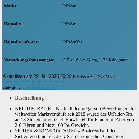
Marke
‎UrRider
Hersteller
‎UrRider
Herstellerreferenz
‎UrRider021
Verpackungsabmessungen
‎42.5 x 18.3 x 12 cm, 1.71 Kilogramm
Aktualisiert am 29. Juli 2026 00:26
II Preis inkl. 19% MwSt.
Besuchen Sie den UrRider-Store
Category:
Kinderfahrradsitz
Beschreibung
NEU UPGRADE – Nach all den negativen Bewertungen der
weltweiten Marktverkäufe seit 2018 wurde der UrRider-Sitz
an 18 Stellen aufgerüstet. Entwickelt für Kinder im Alter von
2-6 Jahren und bis zu 60 lbs Gewicht.
SICHER & KOMFORTABEL – Basierend auf den
Sicherheitsstandards der US-amerikanischen Consumer