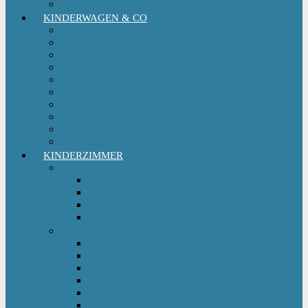
Kinderfahrradsitz
KINDERWAGEN & CO
Babytrage
Buggy
Kinderwagen
Sportwagen
Retro Kinderwagen
Tragetuch
Wickeltasche
Wickelrucksack
Zwillings & Geschwisterwagen
Kinderfahrradanhänger
KINDERZIMMER
Babyschlafsack
Ganzjahresschlafsack
Pucksack
Sommerschlafsack
Winterschlafsack
Solo Möbel
Babywippe & Babyschaukel
Babywiege I Beistellbett
Babybetten
Hochstuhl
Hochbett Kinder
Kinderbett