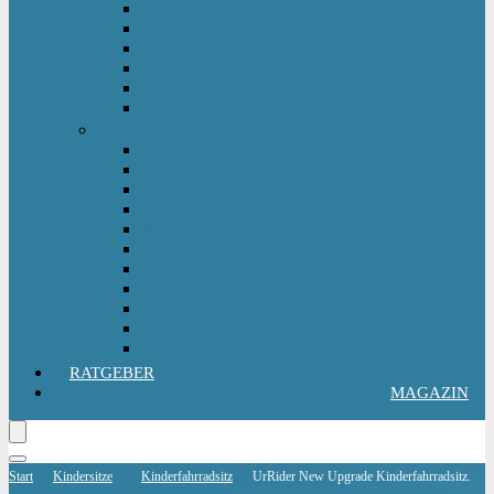
Kinderlaufrad
Kinderroller & Scooter
Kindertraktor
Lauflernwagen
Rutscher
Sitzfahrzeuge
Outdoorspielzeug
Gartenspielzeug
Hüpfburg
Hüpftier
Klettern & Turnen
Rutschen & Wippen
Sand- Wassertisch I Matschküche
Sandkasten
Sandspielzeug
Schaukel
Spielturm & Spielhaus
Wasserspielzeug
RATGEBER
MAGAZIN
Start
Kindersitze
Kinderfahrradsitz
UrRider New Upgrade Kinderfahrradsitz.