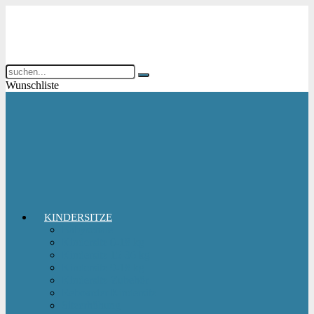
Wunschliste
KINDERSITZE
Babyschale
Kindersitz 0-18 kg
Kindersitz 15-36 kg
Kindersitz 9-18 kg
Kindersitz-Zubehör
Reboarder Kindersitz
Sitzerhöhung