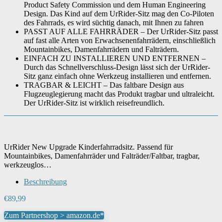
Product Safety Commission und dem Human Engineering
Design. Das Kind auf dem UrRider-Sitz mag den Co-Piloten
des Fahrrads, es wird süchtig danach, mit Ihnen zu fahren
PASST AUF ALLE FAHRRÄDER – Der UrRider-Sitz passt
auf fast alle Arten von Erwachsenenfahrrädern, einschließlich
Mountainbikes, Damenfahrrädern und Falträdern.
EINFACH ZU INSTALLIEREN UND ENTFERNEN –
Durch das Schnellverschluss-Design lässt sich der UrRider-
Sitz ganz einfach ohne Werkzeug installieren und entfernen.
TRAGBAR & LEICHT – Das faltbare Design aus
Flugzeuglegierung macht das Produkt tragbar und ultraleicht.
Der UrRider-Sitz ist wirklich reisefreundlich.
UrRider New Upgrade Kinderfahrradsitz. Passend für
Mountainbikes, Damenfahrräder und Falträder/Faltbar, tragbar,
werkzeuglos…
Beschreibung
€
89,99
Zum Partnershop > amazon.de*