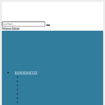
Wunschliste
KINDERSITZE
Babyschale
Kindersitz 0-18 kg
Kindersitz 15-36 kg
Kindersitz 9-18 kg
Kindersitz-Zubehör
Reboarder Kindersitz
Sitzerhöhung