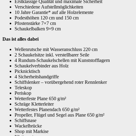
Erstklassige Qualität und maximale Sicherheit
Verschiedene Aufstellmöglichkeiten
10 Jahre Garantie* auf alle Holzelemente
Podesthöhen 120 cm und 150 cm
Pfostenstärke 7×7 cm
Schaukelbalken 9×9 cm
Das ist alles dabei
Wellenrutsche mit Wasseranschluss 220 cm
2 Schaukelsitze inkl. verstellbarer Seile
4 Rundum-Schaukelschellen mit Kunststofflagern
Schaukelverbinder aus Holz
Picknicktisch
4 Sicherheitshandgriffe
Schiffslenker – vorübergehend roter Rennlenker
Teleskop
Periskop
Wetterfeste Plane 650 g/m²
Schräge Kletterleiter
Wetterfestes Planendach 650 g/m²
Propeller, Flügel und Segel aus Plane 650 g/m²
Schiffsnase
Wackelbrücke
Shop mit Markise