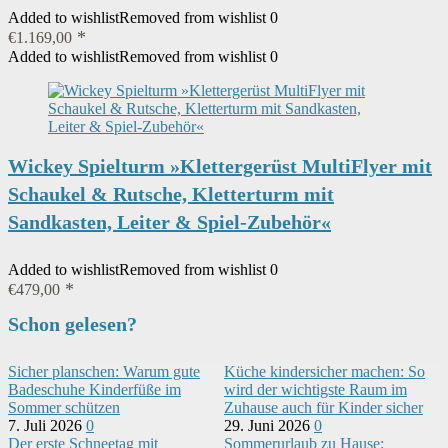
Added to wishlist
Removed from wishlist
0
€
1.169,00
Added to wishlist
Removed from wishlist
0
Wickey Spielturm »Klettergerüst MultiFlyer mit
Schaukel & Rutsche, Kletterturm mit
Sandkasten, Leiter & Spiel-Zubehör«
Added to wishlist
Removed from wishlist
0
€
479,00
Schon gelesen?
Sicher planschen: Warum gute
Küche kindersicher machen: So
Badeschuhe Kinderfüße im
wird der wichtigste Raum im
Sommer schützen
Zuhause auch für Kinder sicher
7. Juli 2026
0
29. Juni 2026
0
Der erste Schneetag mit
Sommerurlaub zu Hause: