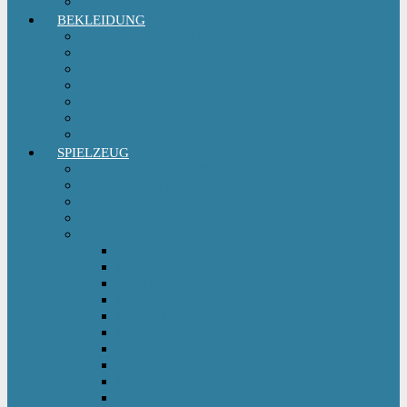
Sitzgruppe & Sitzmöbel
BEKLEIDUNG
Erstausstattungs-Set Baby
Babykleidung
Kindermode
Kinderschuhe Mädchen
Kinderschuhe Jungen
Umstandsmode
StillMode
SPIELZEUG
Babyspielzeug 0-12 m
Kinderspielzeug ab 12 m
Babybücher & Kinderbücher
Hörspiele für Kinder
Kids Fahrzeuge
Bobby Car
Dreirad
Go Kart
Handwagen
Elektro Kinderauto
Ferngesteuertes Auto
Kinderfahrrad
Kinderfahrzeug Zubehör
Kinderfahrzeug Anhänger
Kinderhelm