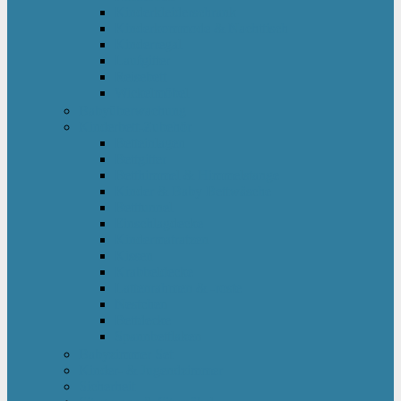
Kinderkleiderschrank
Kinderkommode & Nachttisch
Kinderregal
Laufgitter
Reisebett
Wickelmöbel
Babyüberwachung
Kinderbett-Zubehör
Betteinlagen
Bettgitter
Betthimmel & Himmelstange
Kinder & Baby Bettwäsche
Betttunnel
Einschlagdecke
Kindermatratzen
Kissen
Krabbeldecke
Lattenrahmen & -roste
Nestchen
Bettdecke
Spannbettlaken
Babyzimmer Set
Kinder- & Jugendzimmer
Sicherheit