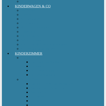
Kinderfahrradsitz
KINDERWAGEN & CO
Babytrage
Buggy
Kinderwagen
Sportwagen
Retro Kinderwagen
Tragetuch
Wickeltasche
Wickelrucksack
Zwillings & Geschwisterwagen
Kinderfahrradanhänger
KINDERZIMMER
Babyschlafsack
Ganzjahresschlafsack
Pucksack
Sommerschlafsack
Winterschlafsack
Solo Möbel
Babywippe & Babyschaukel
Babywiege I Beistellbett
Babybetten
Hochstuhl
Hochbett Kinder
Kinderbett