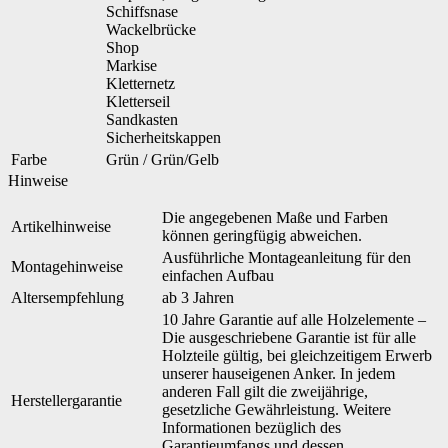
Schiffsnase
Wackelbrücke
Shop
Markise
Kletternetz
Kletterseil
Sandkasten
Sicherheitskappen
Farbe
Grün / Grün/Gelb
Hinweise
Die angegebenen Maße und Farben
Artikelhinweise
können geringfügig abweichen.
Ausführliche Montageanleitung für den
Montagehinweise
einfachen Aufbau
Altersempfehlung
ab 3 Jahren
10 Jahre Garantie auf alle Holzelemente –
Die ausgeschriebene Garantie ist für alle
Holzteile gültig, bei gleichzeitigem Erwerb
unserer hauseigenen Anker. In jedem
anderen Fall gilt die zweijährige,
Herstellergarantie
gesetzliche Gewährleistung. Weitere
Informationen bezüglich des
Garantieumfangs und dessen