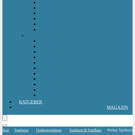
Kinderlaufrad
Kinderroller & Scooter
Kindertraktor
Lauflernwagen
Rutscher
Sitzfahrzeuge
Outdoorspielzeug
Gartenspielzeug
Hüpfburg
Hüpftier
Klettern & Turnen
Rutschen & Wippen
Sand- Wassertisch I Matschküche
Sandkasten
Sandspielzeug
Schaukel
Spielturm & Spielhaus
Wasserspielzeug
RATGEBER
MAGAZIN
Start
Spielzeug
Outdoorspielzeug
Spielturm & Spielhaus
Wickey Spielturm