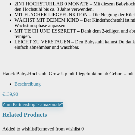
2IN1 HOCHSTUHL AB 0 MONATE – Mit diesem Babyhochstuhl kö
Länge der Sitzfläche
‎80 Zentimeter
den Hochstuhl bis ca. 3 Jahre verwenden.
MIT FLACHER LIEGEFUNKTION – Die Neigung der Rückenlehne 
WÄCHST MIT DEINEM KIND – Der Kinderhochstuhl ist mitwachse
Sitzbreite
‎25 Zentimeter
Wachstumsphase anpassen.
MIT TISCH UND ESSBRETT – Dank dem 2-teiligen und abnehmba
reinigen.
LEICHT ZU VERSTAUEN – Den Babystuhl kannst Du dank der Ro
Transportierbar
‎Nein
einfach abnehmbar und waschbar.
Artikelgewicht
‎10.4 kg
Hauck Baby-Hochstuhl Grow Up mit Liegefunktion ab Geburt – mit T
Beschreibung
€
139,90
Zum Partnershop > amazon.de*
Related Products
Added to wishlist
Removed from wishlist
0