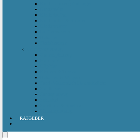
Kinderfahrzeug Anhänger
Kinderhelm
Kinderlaufrad
Kinderroller & Scooter
Kindertraktor
Lauflernwagen
Rutscher
Sitzfahrzeuge
Outdoorspielzeug
Gartenspielzeug
Hüpfburg
Hüpftier
Klettern & Turnen
Rutschen & Wippen
Sand- Wassertisch I Matschküche
Sandkasten
Sandspielzeug
Schaukel
Spielturm & Spielhaus
Wasserspielzeug
RATGEBER