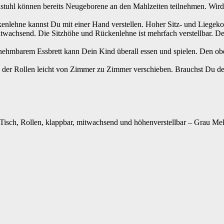
nnen bereits Neugeborene an den Mahlzeiten teilnehmen. Wird Dein
kannst Du mit einer Hand verstellen. Hoher Sitz- und Liegekomfor
nd. Die Sitzhöhe und Rückenlehne ist mehrfach verstellbar. Den Gu
rem Essbrett kann Dein Kind überall essen und spielen. Den ober
llen leicht von Zimmer zu Zimmer verschieben. Brauchst Du den Stu
isch, Rollen, klappbar, mitwachsend und höhenverstellbar – Grau Me