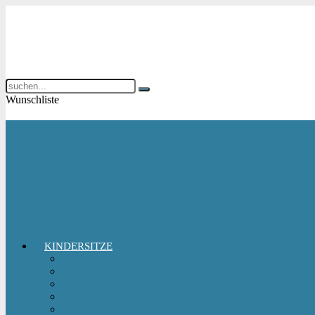
Wunschliste
KINDERSITZE
Babyschale
Kindersitz 0-18 kg
Kindersitz 15-36 kg
Kindersitz 9-18 kg
Kindersitz-Zubehör