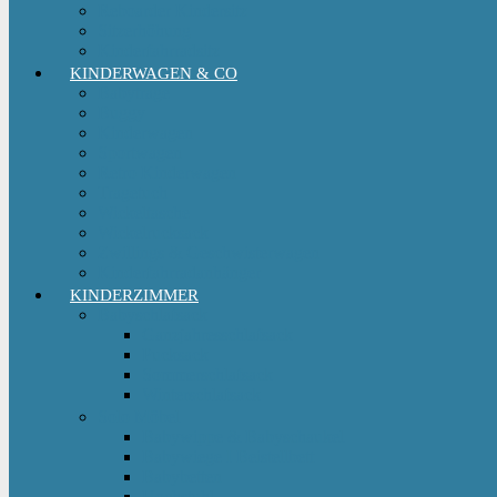
Reboarder Kindersitz
Sitzerhöhung
Kinderfahrradsitz
KINDERWAGEN & CO
Babytrage
Buggy
Kinderwagen
Sportwagen
Retro Kinderwagen
Tragetuch
Wickeltasche
Wickelrucksack
Zwillings & Geschwisterwagen
Kinderfahrradanhänger
KINDERZIMMER
Babyschlafsack
Ganzjahresschlafsack
Pucksack
Sommerschlafsack
Winterschlafsack
Solo Möbel
Babywippe & Babyschaukel
Babywiege I Beistellbett
Babybetten
Hochstuhl