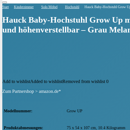
Start
Kinderzimmer
Solo Möbel
Hochstuhl
Hauck Baby-Hochstuhl Grow Up m
Hauck Baby-Hochstuhl Grow Up mit
und höhenverstellbar – Grau Mela
€
139,90
Add to wishlist
Added to wishlist
Removed from wishlist
0
Zum Partnershop > amazon.de*
Modellnummer
‎Grow UP
Produktabmessungen
‎75 x 54 x 107 cm, 10.4 Kilogramm