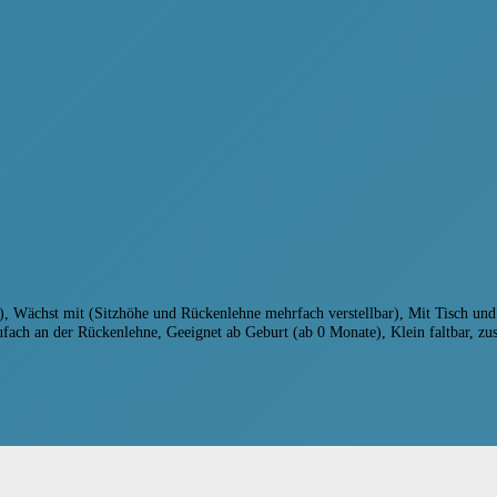
he), Wächst mit (Sitzhöhe und Rückenlehne mehrfach verstellbar), Mit Tisch u
fach an der Rückenlehne, Geeignet ab Geburt (ab 0 Monate), Klein faltbar, 