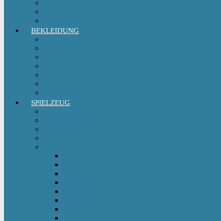
Kinder- & Jugendzimmer
Sicherheit
Sitzgruppe & Sitzmöbel
BEKLEIDUNG
Erstausstattungs-Set Baby
Babykleidung
Kindermode
Kinderschuhe Mädchen
Kinderschuhe Jungen
Umstandsmode
StillMode
SPIELZEUG
Babyspielzeug 0-12 m
Kinderspielzeug ab 12 m
Babybücher & Kinderbücher
Hörspiele für Kinder
Kids Fahrzeuge
Bobby Car
Dreirad
Go Kart
Handwagen
Elektro Kinderauto
Ferngesteuertes Auto
Kinderfahrrad
Kinderfahrzeug Zubehör