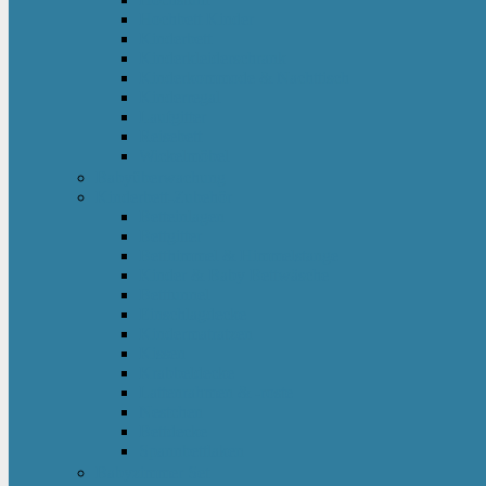
Hochbett Kinder
Kinderbett
Kinderkleiderschrank
Kinderkommode & Nachttisch
Kinderregal
Laufgitter
Reisebett
Wickelmöbel
Babyüberwachung
Kinderbett-Zubehör
Betteinlagen
Bettgitter
Betthimmel & Himmelstange
Kinder & Baby Bettwäsche
Betttunnel
Einschlagdecke
Kindermatratzen
Kissen
Krabbeldecke
Lattenrahmen & -roste
Nestchen
Bettdecke
Spannbettlaken
Babyzimmer Set