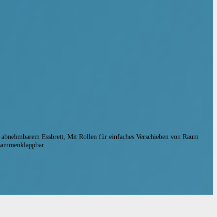
nd abnehmbarem Essbrett, Mit Rollen für einfaches Verschieben von Raum
zusammenklappbar