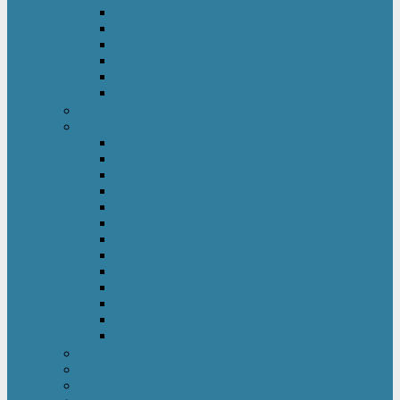
Kinderkleiderschrank
Kinderkommode & Nachttisch
Kinderregal
Laufgitter
Reisebett
Wickelmöbel
Babyüberwachung
Kinderbett-Zubehör
Betteinlagen
Bettgitter
Betthimmel & Himmelstange
Kinder & Baby Bettwäsche
Betttunnel
Einschlagdecke
Kindermatratzen
Kissen
Krabbeldecke
Lattenrahmen & -roste
Nestchen
Bettdecke
Spannbettlaken
Babyzimmer Set
Kinder- & Jugendzimmer
Sicherheit