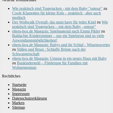
Wie praktisch sind Tragejacken - mit dem Baby "ontour"
zu
Coole Klamotten für kleine Kids – praktisch , aber auch
modisch
Der Wollwalk Overall- das must have für jedes Kind
zu
Wie
praktisch sind Tragejacken – mit dem Baby „ontour“
eltern-box.de Magazin: Spielmaterial nach Emmi Pikler
zu
Baldachin Kinderzimmer – nur ein Spielzeug und so viele
Anwendungsmöglichkeiten!
eltern-box.de Magazin: Babys und ihr Schlaf - Wissenswertes
zu
Stillen und Brust : Schlaffe Brüste nach der
Schwangerschaft
eltern-box.de Magazin: Umzug in ein neues Haus mit Baby
zu
Baukindergeld – Förderung für Familien mit
Wohneigentum
Rechtliches
Startseite
Magazin
Impressum
Datenschutzerklärung
Marken
Sitemap