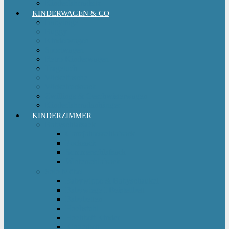
Kinderfahrradsitz
KINDERWAGEN & CO
Babytrage
Buggy
Kinderwagen
Sportwagen
Retro Kinderwagen
Tragetuch
Wickeltasche
Wickelrucksack
Zwillings & Geschwisterwagen
Kinderfahrradanhänger
KINDERZIMMER
Babyschlafsack
Ganzjahresschlafsack
Pucksack
Sommerschlafsack
Winterschlafsack
Solo Möbel
Babywippe & Babyschaukel
Babywiege I Beistellbett
Babybetten
Hochstuhl
Hochbett Kinder
Kinderbett