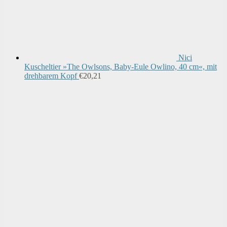
Nici
Kuscheltier »The Owlsons, Baby-Eule Owlino, 40 cm«, mit
drehbarem Kopf
€
20,21