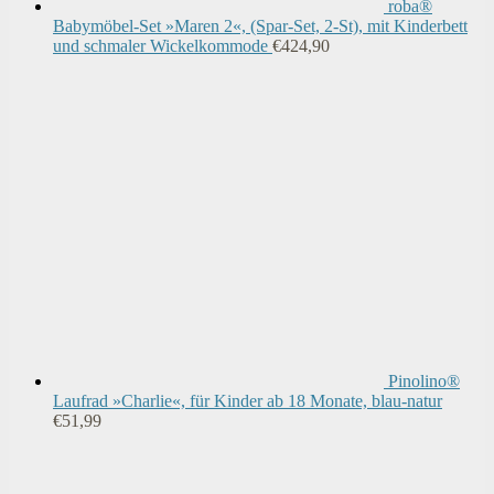
roba®
Babymöbel-Set »Maren 2«, (Spar-Set, 2-St), mit Kinderbett
und schmaler Wickelkommode
€
424,90
Pinolino®
Laufrad »Charlie«, für Kinder ab 18 Monate, blau-natur
€
51,99