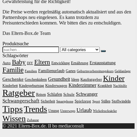
Gewährleistung für die Richtigkeit!
Die Preise werden regelmäßig automatisch aktualisiert und aus den
Partnershops neu eingelesen. Es kann trotzdem zu
Preisunterschieden kommen. Wir bitten dies zu entschuldigen.
Das Eltern-Box.de Team
Produktsuche
Search
for:
Schlagwörter
Baby
Eltern
Erstausstattung
Auto
Ernährung
Entwicklung
DIY
Familie
Familienurlaub
Garten
Familien
Geburtsvorbereitungskurs
Geldanlage
Kinder
Gesundheit
Geschenke
Kaufratgeber
Geschenkideen
Ideen
Kinderzimmer
Kinderwagen
Kinderbett
Kindergeburtstag
Krankheit
Nachhilfe
Ratgeber
Schwanger
Schlafen
Schule
Reisen
Schwangerschaft
Spielzeug
Sicherheit
Stillen
Stoffwindeln
Smartphone
Sport
Tipps
Trends
Urlaub
Umzug
Unterwegs
Wickelrucksäcke
Wissen
Zuhause
© 2021 Eltern-Box.de. II bo mediaconsult