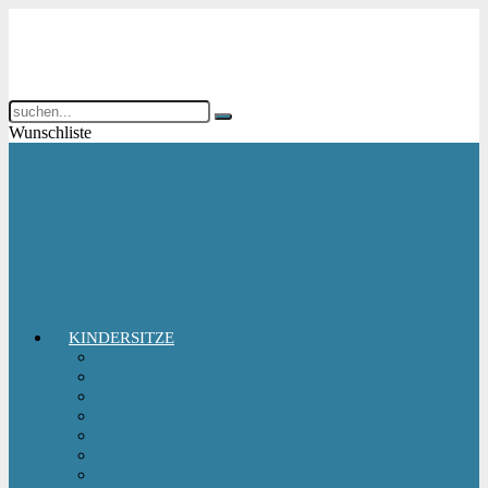
Wunschliste
KINDERSITZE
Babyschale
Kindersitz 0-18 kg
Kindersitz 15-36 kg
Kindersitz 9-18 kg
Kindersitz-Zubehör
Reboarder Kindersitz
Sitzerhöhung