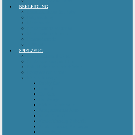
Sitzgruppe & Sitzmöbel
BEKLEIDUNG
Erstausstattungs-Set Baby
Babykleidung
Kindermode
Kinderschuhe Mädchen
Kinderschuhe Jungen
Umstandsmode
StillMode
SPIELZEUG
Babyspielzeug 0-12 m
Kinderspielzeug ab 12 m
Babybücher & Kinderbücher
Hörspiele für Kinder
Kids Fahrzeuge
Bobby Car
Dreirad
Go Kart
Handwagen
Elektro Kinderauto
Ferngesteuertes Auto
Kinderfahrrad
Kinderfahrzeug Zubehör
Kinderfahrzeug Anhänger
Kinderhelm