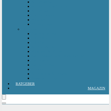
Kinderlaufrad
Kinderroller & Scooter
Kindertraktor
Lauflernwagen
Rutscher
Sitzfahrzeuge
Outdoorspielzeug
Gartenspielzeug
Hüpfburg
Hüpftier
Klettern & Turnen
Rutschen & Wippen
Sand- Wassertisch I Matschküche
Sandkasten
Sandspielzeug
Schaukel
Spielturm & Spielhaus
Wasserspielzeug
RATGEBER
MAGAZIN