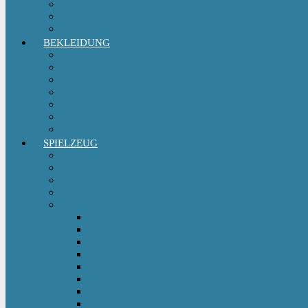
Kinder- & Jugendzimmer
Sicherheit
Sitzgruppe & Sitzmöbel
BEKLEIDUNG
Erstausstattungs-Set Baby
Babykleidung
Kindermode
Kinderschuhe Mädchen
Kinderschuhe Jungen
Umstandsmode
StillMode
SPIELZEUG
Babyspielzeug 0-12 m
Kinderspielzeug ab 12 m
Babybücher & Kinderbücher
Hörspiele für Kinder
Kids Fahrzeuge
Bobby Car
Dreirad
Go Kart
Handwagen
Elektro Kinderauto
Ferngesteuertes Auto
Kinderfahrrad
Kinderfahrzeug Zubehör