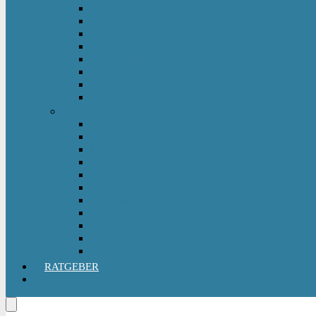
Kinderfahrzeug Anhänger
Kinderhelm
Kinderlaufrad
Kinderroller & Scooter
Kindertraktor
Lauflernwagen
Rutscher
Sitzfahrzeuge
Outdoorspielzeug
Gartenspielzeug
Hüpfburg
Hüpftier
Klettern & Turnen
Rutschen & Wippen
Sand- Wassertisch I Matschküche
Sandkasten
Sandspielzeug
Schaukel
Spielturm & Spielhaus
Wasserspielzeug
RATGEBER