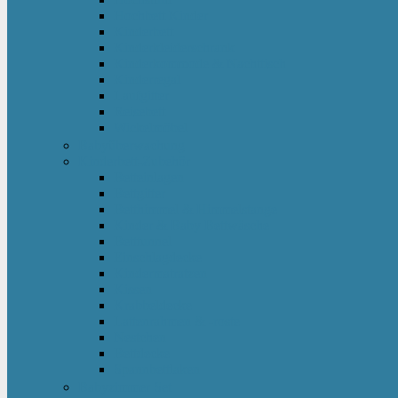
Hochbett Kinder
Kinderbett
Kinderkleiderschrank
Kinderkommode & Nachttisch
Kinderregal
Laufgitter
Reisebett
Wickelmöbel
Babyüberwachung
Kinderbett-Zubehör
Betteinlagen
Bettgitter
Betthimmel & Himmelstange
Kinder & Baby Bettwäsche
Betttunnel
Einschlagdecke
Kindermatratzen
Kissen
Krabbeldecke
Lattenrahmen & -roste
Nestchen
Bettdecke
Spannbettlaken
Babyzimmer Set