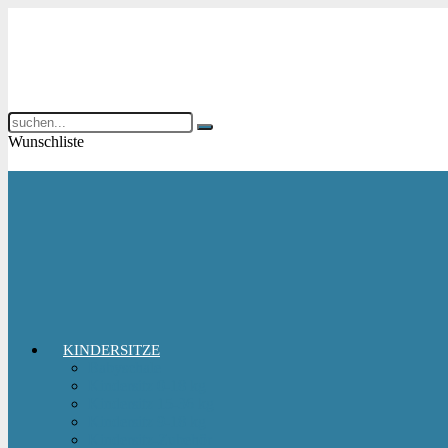
Wunschliste
KINDERSITZE
Babyschale
Kindersitz 0-18 kg
Kindersitz 15-36 kg
Kindersitz 9-18 kg
Kindersitz-Zubehör