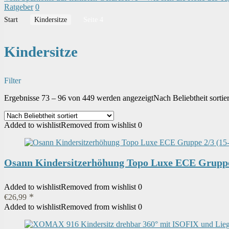
Ratgeber
0
Start
Kindersitze
Seite 4
Kindersitze
Filter
Ergebnisse 73 – 96 von 449 werden angezeigt
Nach Beliebtheit sortier
Added to wishlist
Removed from wishlist
0
Osann Kindersitzerhöhung Topo Luxe ECE Gruppe 2
Added to wishlist
Removed from wishlist
0
€
26,99
Added to wishlist
Removed from wishlist
0