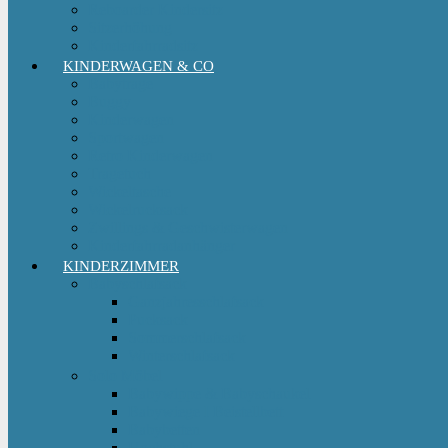
Reboarder Kindersitz
Sitzerhöhung
Kinderfahrradsitz
KINDERWAGEN & CO
Babytrage
Buggy
Kinderwagen
Sportwagen
Retro Kinderwagen
Tragetuch
Wickeltasche
Wickelrucksack
Zwillings & Geschwisterwagen
Kinderfahrradanhänger
KINDERZIMMER
Babyschlafsack
Ganzjahresschlafsack
Pucksack
Sommerschlafsack
Winterschlafsack
Solo Möbel
Babywippe & Babyschaukel
Babywiege I Beistellbett
Babybetten
Hochstuhl