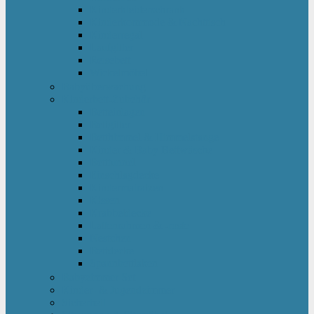
Kinderkleiderschrank
Kinderkommode & Nachttisch
Kinderregal
Laufgitter
Reisebett
Wickelmöbel
Babyüberwachung
Kinderbett-Zubehör
Betteinlagen
Bettgitter
Betthimmel & Himmelstange
Kinder & Baby Bettwäsche
Betttunnel
Einschlagdecke
Kindermatratzen
Kissen
Krabbeldecke
Lattenrahmen & -roste
Nestchen
Bettdecke
Spannbettlaken
Babyzimmer Set
Kinder- & Jugendzimmer
Sicherheit