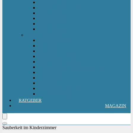
Kinderlaufrad
Kinderroller & Scooter
Kindertraktor
Lauflernwagen
Rutscher
Sitzfahrzeuge
Outdoorspielzeug
Gartenspielzeug
Hüpfburg
Hüpftier
Klettern & Turnen
Rutschen & Wippen
Sand- Wassertisch I Matschküche
Sandkasten
Sandspielzeug
Schaukel
Spielturm & Spielhaus
Wasserspielzeug
RATGEBER
MAGAZIN
Sauberkeit im Kinderzimmer