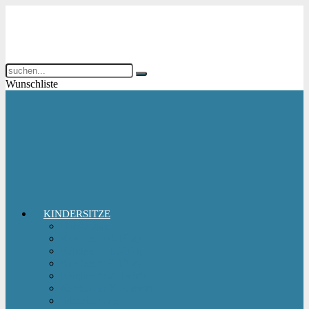
Wunschliste
KINDERSITZE
Babyschale
Kindersitz 0-18 kg
Kindersitz 15-36 kg
Kindersitz 9-18 kg
Kindersitz-Zubehör
Reboarder Kindersitz
Sitzerhöhung