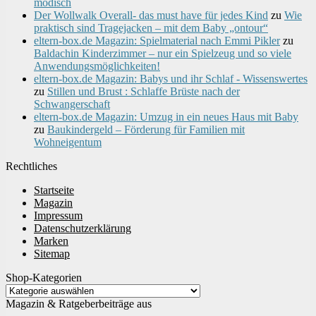
modisch
Der Wollwalk Overall- das must have für jedes Kind
zu
Wie
praktisch sind Tragejacken – mit dem Baby „ontour“
eltern-box.de Magazin: Spielmaterial nach Emmi Pikler
zu
Baldachin Kinderzimmer – nur ein Spielzeug und so viele
Anwendungsmöglichkeiten!
eltern-box.de Magazin: Babys und ihr Schlaf - Wissenswertes
zu
Stillen und Brust : Schlaffe Brüste nach der
Schwangerschaft
eltern-box.de Magazin: Umzug in ein neues Haus mit Baby
zu
Baukindergeld – Förderung für Familien mit
Wohneigentum
Rechtliches
Startseite
Magazin
Impressum
Datenschutzerklärung
Marken
Sitemap
Shop-Kategorien
Magazin & Ratgeberbeiträge aus