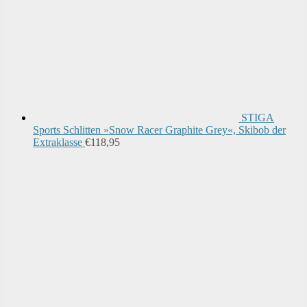
STIGA
Sports Schlitten »Snow Racer Graphite Grey«, Skibob der
Extraklasse
€
118,95