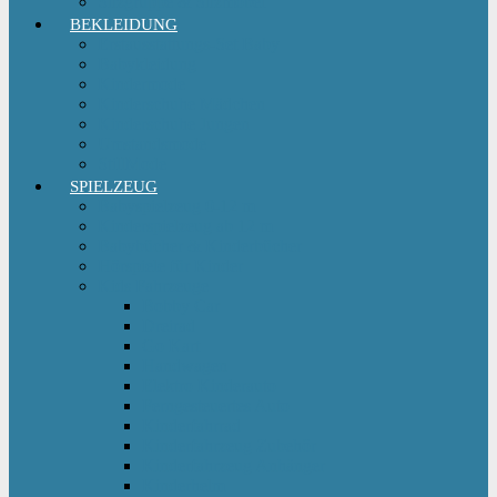
Sitzgruppe & Sitzmöbel
BEKLEIDUNG
Erstausstattungs-Set Baby
Babykleidung
Kindermode
Kinderschuhe Mädchen
Kinderschuhe Jungen
Umstandsmode
StillMode
SPIELZEUG
Babyspielzeug 0-12 m
Kinderspielzeug ab 12 m
Babybücher & Kinderbücher
Hörspiele für Kinder
Kids Fahrzeuge
Bobby Car
Dreirad
Go Kart
Handwagen
Elektro Kinderauto
Ferngesteuertes Auto
Kinderfahrrad
Kinderfahrzeug Zubehör
Kinderfahrzeug Anhänger
Kinderhelm