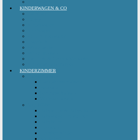
Kinderfahrradsitz
KINDERWAGEN & CO
Babytrage
Buggy
Kinderwagen
Sportwagen
Retro Kinderwagen
Tragetuch
Wickeltasche
Wickelrucksack
Zwillings & Geschwisterwagen
Kinderfahrradanhänger
KINDERZIMMER
Babyschlafsack
Ganzjahresschlafsack
Pucksack
Sommerschlafsack
Winterschlafsack
Solo Möbel
Babywippe & Babyschaukel
Babywiege I Beistellbett
Babybetten
Hochstuhl
Hochbett Kinder
Kinderbett