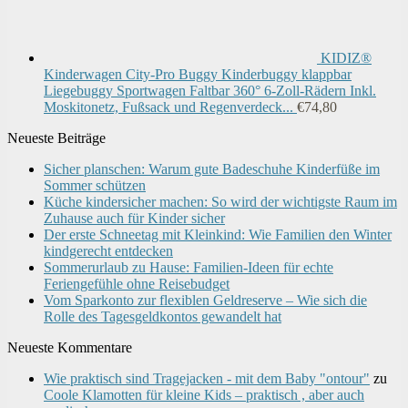
KIDIZ®
Kinderwagen City-Pro Buggy Kinderbuggy klappbar
Liegebuggy Sportwagen Faltbar 360° 6-Zoll-Rädern Inkl.
Moskitonetz, Fußsack und Regenverdeck...
€
74,80
Neueste Beiträge
Sicher planschen: Warum gute Badeschuhe Kinderfüße im
Sommer schützen
Küche kindersicher machen: So wird der wichtigste Raum im
Zuhause auch für Kinder sicher
Der erste Schneetag mit Kleinkind: Wie Familien den Winter
kindgerecht entdecken
Sommerurlaub zu Hause: Familien-Ideen für echte
Feriengefühle ohne Reisebudget
Vom Sparkonto zur flexiblen Geldreserve – Wie sich die
Rolle des Tagesgeldkontos gewandelt hat
Neueste Kommentare
Wie praktisch sind Tragejacken - mit dem Baby "ontour"
zu
Coole Klamotten für kleine Kids – praktisch , aber auch