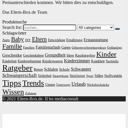
Preisunterschieden kommen. Wir bitten dies zu entschuldigen.
Das Eltern-Box.de Team
Produktsuche
Search for:
Schlagwörter
Baby
Eltern
Erstausstattung
Auto
Ernährung
Entwicklung
DIY
Familie
Familienurlaub
Garten
Familien
Geburtsvorbereitungskurs
Geldanlage
Kinder
Gesundheit
Geschenke
Kaufratgeber
Geschenkideen
Ideen
Kinderzimmer
Kinderwagen
Kinderbett
Kindergeburtstag
Krankheit
Nachhilfe
Ratgeber
Schwanger
Schlafen
Schule
Reisen
Schwangerschaft
Spielzeug
Sicherheit
Stillen
Stoffwindeln
Smartphone
Sport
Tipps
Trends
Urlaub
Umzug
Unterwegs
Wickelrucksäcke
Wissen
Zuhause
© 2021 Eltern-Box.de. II bo mediaconsult