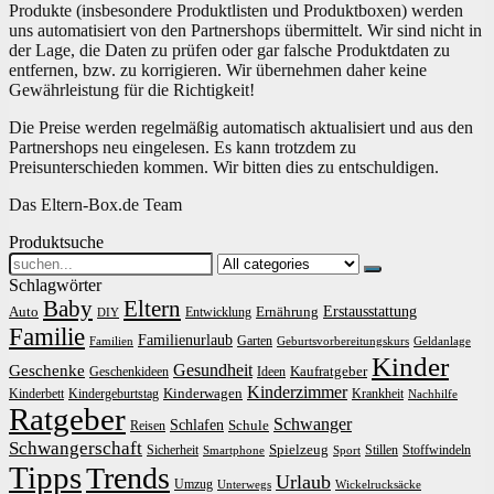
Produkte (insbesondere Produktlisten und Produktboxen) werden
uns automatisiert von den Partnershops übermittelt. Wir sind nicht in
der Lage, die Daten zu prüfen oder gar falsche Produktdaten zu
entfernen, bzw. zu korrigieren. Wir übernehmen daher keine
Gewährleistung für die Richtigkeit!
Die Preise werden regelmäßig automatisch aktualisiert und aus den
Partnershops neu eingelesen. Es kann trotzdem zu
Preisunterschieden kommen. Wir bitten dies zu entschuldigen.
Das Eltern-Box.de Team
Produktsuche
Search
for:
Schlagwörter
Baby
Eltern
Erstausstattung
Auto
Ernährung
Entwicklung
DIY
Familie
Familienurlaub
Garten
Familien
Geburtsvorbereitungskurs
Geldanlage
Kinder
Gesundheit
Geschenke
Kaufratgeber
Geschenkideen
Ideen
Kinderzimmer
Kinderwagen
Kinderbett
Kindergeburtstag
Krankheit
Nachhilfe
Ratgeber
Schwanger
Schlafen
Schule
Reisen
Schwangerschaft
Spielzeug
Sicherheit
Stillen
Stoffwindeln
Smartphone
Sport
Tipps
Trends
Urlaub
Umzug
Unterwegs
Wickelrucksäcke