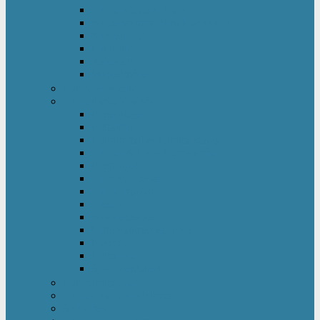
Kinderkleiderschrank
Kinderkommode & Nachttisch
Kinderregal
Laufgitter
Reisebett
Wickelmöbel
Babyüberwachung
Kinderbett-Zubehör
Betteinlagen
Bettgitter
Betthimmel & Himmelstange
Kinder & Baby Bettwäsche
Betttunnel
Einschlagdecke
Kindermatratzen
Kissen
Krabbeldecke
Lattenrahmen & -roste
Nestchen
Bettdecke
Spannbettlaken
Babyzimmer Set
Kinder- & Jugendzimmer
Sicherheit