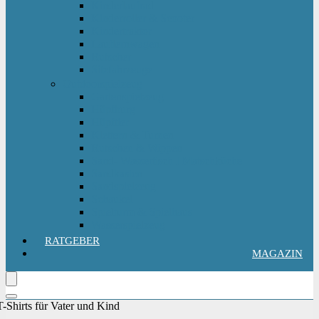
Kinderlaufrad
Kinderroller & Scooter
Kindertraktor
Lauflernwagen
Rutscher
Sitzfahrzeuge
Outdoorspielzeug
Gartenspielzeug
Hüpfburg
Hüpftier
Klettern & Turnen
Rutschen & Wippen
Sand- Wassertisch I Matschküche
Sandkasten
Sandspielzeug
Schaukel
Spielturm & Spielhaus
Wasserspielzeug
RATGEBER
MAGAZIN
T-Shirts für Vater und Kind