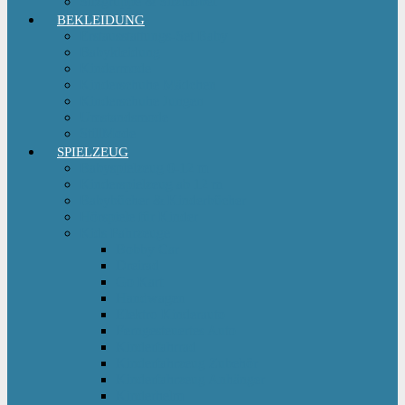
Sitzgruppe & Sitzmöbel
BEKLEIDUNG
Erstausstattungs-Set Baby
Babykleidung
Kindermode
Kinderschuhe Mädchen
Kinderschuhe Jungen
Umstandsmode
StillMode
SPIELZEUG
Babyspielzeug 0-12 m
Kinderspielzeug ab 12 m
Babybücher & Kinderbücher
Hörspiele für Kinder
Kids Fahrzeuge
Bobby Car
Dreirad
Go Kart
Handwagen
Elektro Kinderauto
Ferngesteuertes Auto
Kinderfahrrad
Kinderfahrzeug Zubehör
Kinderfahrzeug Anhänger
Kinderhelm