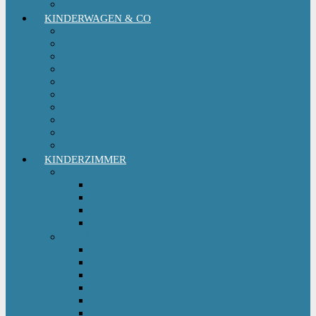
Kinderfahrradsitz
KINDERWAGEN & CO
Babytrage
Buggy
Kinderwagen
Sportwagen
Retro Kinderwagen
Tragetuch
Wickeltasche
Wickelrucksack
Zwillings & Geschwisterwagen
Kinderfahrradanhänger
KINDERZIMMER
Babyschlafsack
Ganzjahresschlafsack
Pucksack
Sommerschlafsack
Winterschlafsack
Solo Möbel
Babywippe & Babyschaukel
Babywiege I Beistellbett
Babybetten
Hochstuhl
Hochbett Kinder
Kinderbett