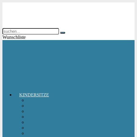
Wunschliste
KINDERSITZE
Babyschale
Kindersitz 0-18 kg
Kindersitz 15-36 kg
Kindersitz 9-18 kg
Kindersitz-Zubehör
Reboarder Kindersitz
Sitzerhöhung