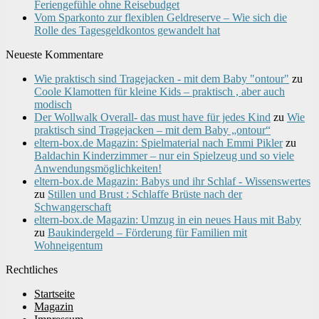
Feriengefühle ohne Reisebudget
Vom Sparkonto zur flexiblen Geldreserve – Wie sich die
Rolle des Tagesgeldkontos gewandelt hat
Neueste Kommentare
Wie praktisch sind Tragejacken - mit dem Baby "ontour"
zu
Coole Klamotten für kleine Kids – praktisch , aber auch
modisch
Der Wollwalk Overall- das must have für jedes Kind
zu
Wie
praktisch sind Tragejacken – mit dem Baby „ontour“
eltern-box.de Magazin: Spielmaterial nach Emmi Pikler
zu
Baldachin Kinderzimmer – nur ein Spielzeug und so viele
Anwendungsmöglichkeiten!
eltern-box.de Magazin: Babys und ihr Schlaf - Wissenswertes
zu
Stillen und Brust : Schlaffe Brüste nach der
Schwangerschaft
eltern-box.de Magazin: Umzug in ein neues Haus mit Baby
zu
Baukindergeld – Förderung für Familien mit
Wohneigentum
Rechtliches
Startseite
Magazin