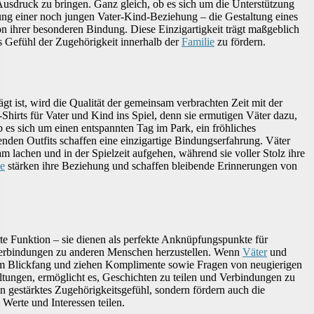
m Ausdruck zu bringen. Ganz gleich, ob es sich um die Unterstützung
ng einer noch jungen Vater-Kind-Beziehung – die Gestaltung eines
n ihrer besonderen Bindung. Diese Einzigartigkeit trägt maßgeblich
s Gefühl der Zugehörigkeit innerhalb der
Familie
zu fördern.
ägt ist, wird die Qualität der gemeinsam verbrachten Zeit mit der
Shirts für Vater und Kind ins Spiel, denn sie ermutigen Väter dazu,
 es sich um einen entspannten Tag im Park, ein fröhliches
nden Outfits schaffen eine einzigartige Bindungserfahrung. Väter
 lachen und in der Spielzeit aufgehen, während sie voller Stolz ihre
se
stärken ihre Beziehung und schaffen bleibende Erinnerungen von
te Funktion – sie dienen als perfekte Anknüpfungspunkte für
 Verbindungen zu anderen Menschen herzustellen. Wenn
Väter
und
zum Blickfang und ziehen Komplimente sowie Fragen von neugierigen
altungen, ermöglicht es, Geschichten zu teilen und Verbindungen zu
in gestärktes Zugehörigkeitsgefühl, sondern fördern auch die
Werte und Interessen teilen.