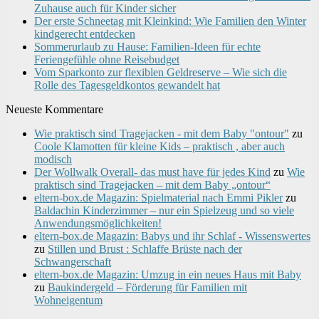
Zuhause auch für Kinder sicher
Der erste Schneetag mit Kleinkind: Wie Familien den Winter
kindgerecht entdecken
Sommerurlaub zu Hause: Familien-Ideen für echte
Feriengefühle ohne Reisebudget
Vom Sparkonto zur flexiblen Geldreserve – Wie sich die
Rolle des Tagesgeldkontos gewandelt hat
Neueste Kommentare
Wie praktisch sind Tragejacken - mit dem Baby "ontour"
zu
Coole Klamotten für kleine Kids – praktisch , aber auch
modisch
Der Wollwalk Overall- das must have für jedes Kind
zu
Wie
praktisch sind Tragejacken – mit dem Baby „ontour“
eltern-box.de Magazin: Spielmaterial nach Emmi Pikler
zu
Baldachin Kinderzimmer – nur ein Spielzeug und so viele
Anwendungsmöglichkeiten!
eltern-box.de Magazin: Babys und ihr Schlaf - Wissenswertes
zu
Stillen und Brust : Schlaffe Brüste nach der
Schwangerschaft
eltern-box.de Magazin: Umzug in ein neues Haus mit Baby
zu
Baukindergeld – Förderung für Familien mit
Wohneigentum