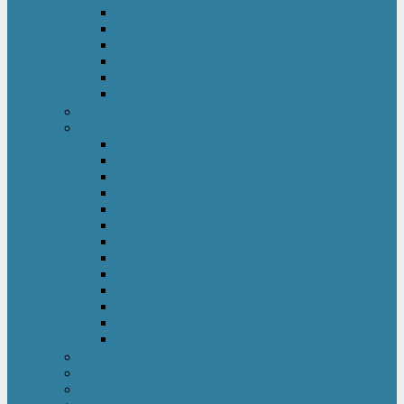
Kinderkleiderschrank
Kinderkommode & Nachttisch
Kinderregal
Laufgitter
Reisebett
Wickelmöbel
Babyüberwachung
Kinderbett-Zubehör
Betteinlagen
Bettgitter
Betthimmel & Himmelstange
Kinder & Baby Bettwäsche
Betttunnel
Einschlagdecke
Kindermatratzen
Kissen
Krabbeldecke
Lattenrahmen & -roste
Nestchen
Bettdecke
Spannbettlaken
Babyzimmer Set
Kinder- & Jugendzimmer
Sicherheit