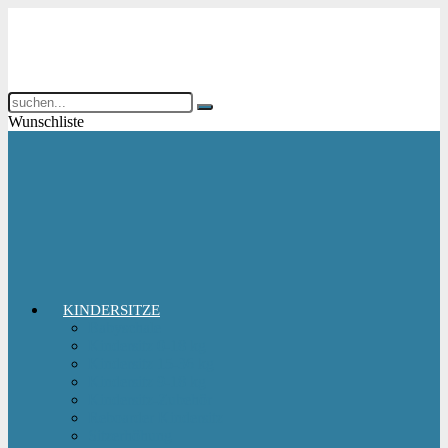
Wunschliste
KINDERSITZE
Babyschale
Kindersitz 0-18 kg
Kindersitz 15-36 kg
Kindersitz 9-18 kg
Kindersitz-Zubehör
Reboarder Kindersitz
Sitzerhöhung