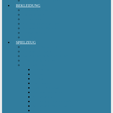
Sitzgruppe & Sitzmöbel
BEKLEIDUNG
Erstausstattungs-Set Baby
Babykleidung
Kindermode
Kinderschuhe Mädchen
Kinderschuhe Jungen
Umstandsmode
StillMode
SPIELZEUG
Babyspielzeug 0-12 m
Kinderspielzeug ab 12 m
Babybücher & Kinderbücher
Hörspiele für Kinder
Kids Fahrzeuge
Bobby Car
Dreirad
Go Kart
Handwagen
Elektro Kinderauto
Ferngesteuertes Auto
Kinderfahrrad
Kinderfahrzeug Zubehör
Kinderfahrzeug Anhänger
Kinderhelm