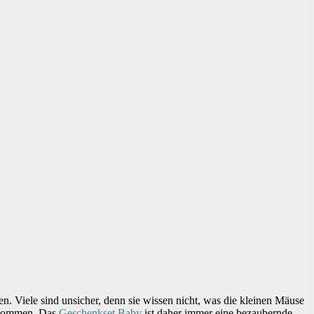
en. Viele sind unsicher, denn sie wissen nicht, was die kleinen Mäuse
kommen. Das
Geschenkset Baby
ist daher immer eine bezaubernde