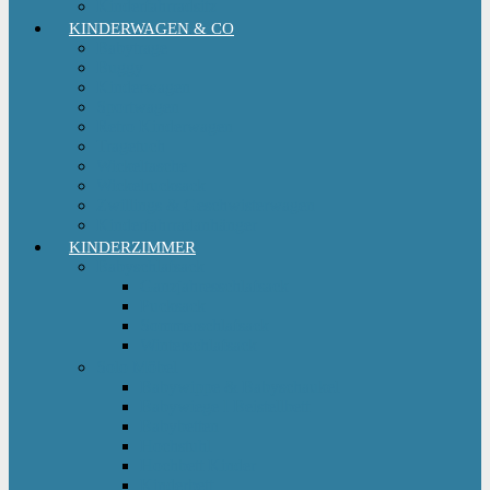
Kinderfahrradsitz
KINDERWAGEN & CO
Babytrage
Buggy
Kinderwagen
Sportwagen
Retro Kinderwagen
Tragetuch
Wickeltasche
Wickelrucksack
Zwillings & Geschwisterwagen
Kinderfahrradanhänger
KINDERZIMMER
Babyschlafsack
Ganzjahresschlafsack
Pucksack
Sommerschlafsack
Winterschlafsack
Solo Möbel
Babywippe & Babyschaukel
Babywiege I Beistellbett
Babybetten
Hochstuhl
Hochbett Kinder
Kinderbett