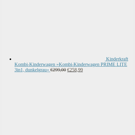
Kinderkraft
Kombi-Kinderwagen »Kombi-Kinderwagen PRIME LITE
Ursprünglicher
Aktueller
3in1, dunkelgrau«
€
299,00
€
258,99
Preis
Preis
war:
ist:
€299,00
€258,99.