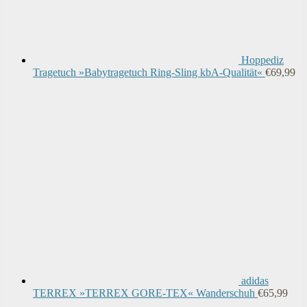
Hoppediz
Tragetuch »Babytragetuch Ring-Sling kbA-Qualität«
€
69,99
adidas
TERREX »TERREX GORE-TEX« Wanderschuh
€
65,99