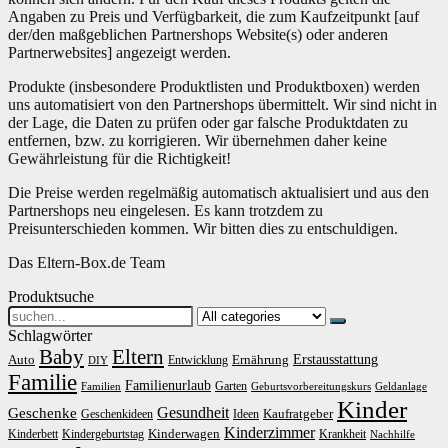
Angaben zu Preis und Verfügbarkeit, die zum Kaufzeitpunkt [auf
der/den maßgeblichen Partnershops Website(s) oder anderen
Partnerwebsites] angezeigt werden.
Produkte (insbesondere Produktlisten und Produktboxen) werden
uns automatisiert von den Partnershops übermittelt. Wir sind nicht in
der Lage, die Daten zu prüfen oder gar falsche Produktdaten zu
entfernen, bzw. zu korrigieren. Wir übernehmen daher keine
Gewährleistung für die Richtigkeit!
Die Preise werden regelmäßig automatisch aktualisiert und aus den
Partnershops neu eingelesen. Es kann trotzdem zu
Preisunterschieden kommen. Wir bitten dies zu entschuldigen.
Das Eltern-Box.de Team
Produktsuche
Search
for:
Schlagwörter
Baby
Eltern
Erstausstattung
Auto
Ernährung
Entwicklung
DIY
Familie
Familienurlaub
Garten
Familien
Geburtsvorbereitungskurs
Geldanlage
Kinder
Gesundheit
Geschenke
Kaufratgeber
Geschenkideen
Ideen
Kinderzimmer
Kinderwagen
Kinderbett
Kindergeburtstag
Krankheit
Nachhilfe