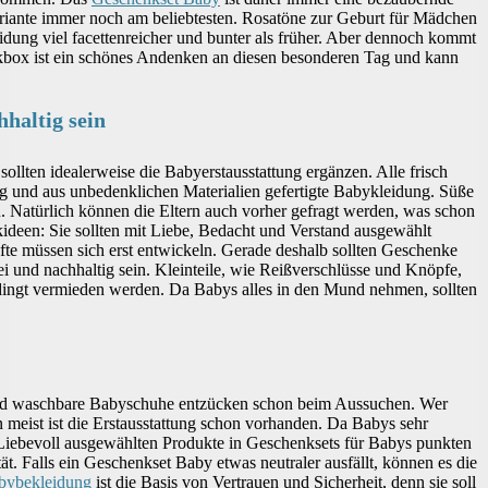
iante immer noch am beliebtesten. Rosatöne zur Geburt für Mädchen
dung viel facettenreicher und bunter als früher. Aber dennoch kommt
nkbox ist ein schönes Andenken an diesen besonderen Tag und kann
haltig sein
ollten idealerweise die Babyerstausstattung ergänzen. Alle frisch
tig und aus unbedenklichen Materialien gefertigte Babykleidung. Süße
. Natürlich können die Eltern auch vorher gefragt werden, was schon
kideen: Sie sollten mit Liebe, Bedacht und Verstand ausgewählt
te müssen sich erst entwickeln. Gerade deshalb sollten Geschenke
rei und nachhaltig sein. Kleinteile, wie Reißverschlüsse und Knöpfe,
edingt vermieden werden. Da Babys alles in den Mund nehmen, sollten
nd waschbare Babyschuhe entzücken schon beim Aussuchen. Wer
 meist ist die Erstausstattung schon vorhanden. Da Babys sehr
 Liebevoll ausgewählten Produkte in Geschenksets für Babys punkten
ät. Falls ein Geschenkset Baby etwas neutraler ausfällt, können es die
bybekleidung
ist die Basis von Vertrauen und Sicherheit, denn sie soll