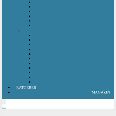
Kinderlaufrad
Kinderroller & Scooter
Kindertraktor
Lauflernwagen
Rutscher
Sitzfahrzeuge
Outdoorspielzeug
Gartenspielzeug
Hüpfburg
Hüpftier
Klettern & Turnen
Rutschen & Wippen
Sand- Wassertisch I Matschküche
Sandkasten
Sandspielzeug
Schaukel
Spielturm & Spielhaus
Wasserspielzeug
RATGEBER
MAGAZIN