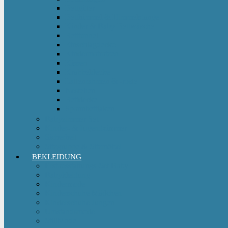
Bettgitter
Betthimmel & Himmelstange
Kinder & Baby Bettwäsche
Betttunnel
Einschlagdecke
Kindermatratzen
Kissen
Krabbeldecke
Lattenrahmen & -roste
Nestchen
Bettdecke
Spannbettlaken
Babyzimmer Set
Kinder- & Jugendzimmer
Sicherheit
Sitzgruppe & Sitzmöbel
BEKLEIDUNG
Erstausstattungs-Set Baby
Babykleidung
Kindermode
Kinderschuhe Mädchen
Kinderschuhe Jungen
Umstandsmode
StillMode