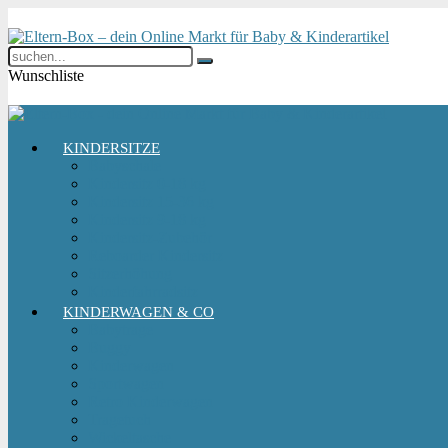
Wunschliste
KINDERSITZE
Babyschale
Kindersitz 0-18 kg
Kindersitz 15-36 kg
Kindersitz 9-18 kg
Kindersitz-Zubehör
Reboarder Kindersitz
Sitzerhöhung
Kinderfahrradsitz
KINDERWAGEN & CO
Babytrage
Buggy
Kinderwagen
Sportwagen
Retro Kinderwagen
Tragetuch
Wickeltasche