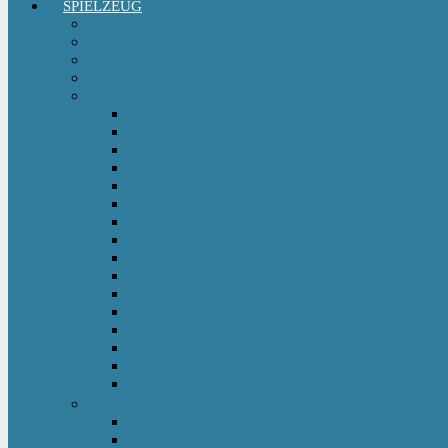
SPIELZEUG
Babyspielzeug 0-12 m
Kinderspielzeug ab 12 m
Babybücher & Kinderbücher
Hörspiele für Kinder
Kids Fahrzeuge
Bobby Car
Dreirad
Go Kart
Handwagen
Elektro Kinderauto
Ferngesteuertes Auto
Kinderfahrrad
Kinderfahrzeug Zubehör
Kinderfahrzeug Anhänger
Kinderhelm
Kinderlaufrad
Kinderroller & Scooter
Kindertraktor
Lauflernwagen
Rutscher
Sitzfahrzeuge
Outdoorspielzeug
Gartenspielzeug
Hüpfburg