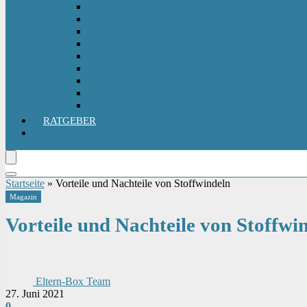
Hüpftier
Klettern & Turnen
Rutschen & Wippen
Sand- Wassertisch I Matschküche
Sandkasten
Sandspielzeug
Schaukel
Spielturm & Spielhaus
Wasserspielzeug
RATGEBER
Startseite
»
Vorteile und Nachteile von Stoffwindeln
Magazin
Vorteile und Nachteile von Stoffwi
Eltern-Box Team
27. Juni 2021
0