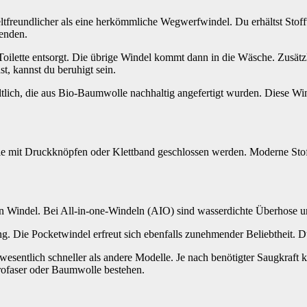
freundlicher als eine herkömmliche Wegwerfwindel. Du erhältst Stoffwi
wenden.
oilette entsorgt. Die übrige Windel kommt dann in die Wäsche. Zusätzli
, kannst du beruhigt sein.
tlich, die aus Bio-Baumwolle nachhaltig angefertigt wurden. Diese Windel
sie mit Druckknöpfen oder Klettband geschlossen werden. Moderne Stof
 Windel. Bei All-in-one-Windeln (AIO) sind wasserdichte Überhose un
ng. Die Pocketwindel erfreut sich ebenfalls zunehmender Beliebtheit. 
wesentlich schneller als andere Modelle. Je nach benötigter Saugkraft
rofaser oder Baumwolle bestehen.