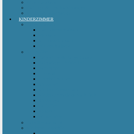
Wickelrucksack
Zwillings & Geschwisterwagen
Kinderfahrradanhänger
KINDERZIMMER
Babyschlafsack
Ganzjahresschlafsack
Pucksack
Sommerschlafsack
Winterschlafsack
Solo Möbel
Babywippe & Babyschaukel
Babywiege I Beistellbett
Babybetten
Hochstuhl
Hochbett Kinder
Kinderbett
Kinderkleiderschrank
Kinderkommode & Nachttisch
Kinderregal
Laufgitter
Reisebett
Wickelmöbel
Babyüberwachung
Kinderbett-Zubehör
Betteinlagen