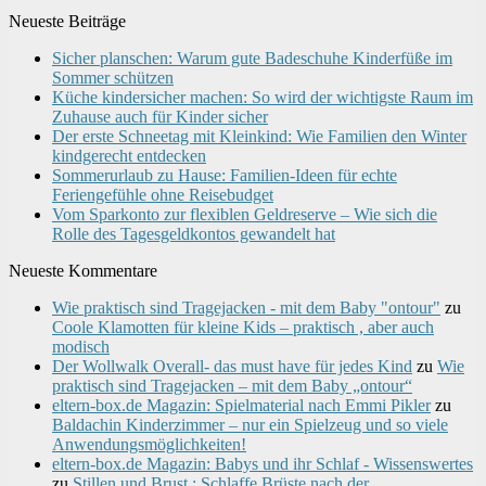
Neueste Beiträge
Sicher planschen: Warum gute Badeschuhe Kinderfüße im
Sommer schützen
Küche kindersicher machen: So wird der wichtigste Raum im
Zuhause auch für Kinder sicher
Der erste Schneetag mit Kleinkind: Wie Familien den Winter
kindgerecht entdecken
Sommerurlaub zu Hause: Familien-Ideen für echte
Feriengefühle ohne Reisebudget
Vom Sparkonto zur flexiblen Geldreserve – Wie sich die
Rolle des Tagesgeldkontos gewandelt hat
Neueste Kommentare
Wie praktisch sind Tragejacken - mit dem Baby "ontour"
zu
Coole Klamotten für kleine Kids – praktisch , aber auch
modisch
Der Wollwalk Overall- das must have für jedes Kind
zu
Wie
praktisch sind Tragejacken – mit dem Baby „ontour“
eltern-box.de Magazin: Spielmaterial nach Emmi Pikler
zu
Baldachin Kinderzimmer – nur ein Spielzeug und so viele
Anwendungsmöglichkeiten!
eltern-box.de Magazin: Babys und ihr Schlaf - Wissenswertes
zu
Stillen und Brust : Schlaffe Brüste nach der