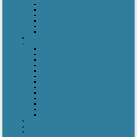
Kinderkleiderschrank
Kinderkommode & Nachttisch
Kinderregal
Laufgitter
Reisebett
Wickelmöbel
Babyüberwachung
Kinderbett-Zubehör
Betteinlagen
Bettgitter
Betthimmel & Himmelstange
Kinder & Baby Bettwäsche
Betttunnel
Einschlagdecke
Kindermatratzen
Kissen
Krabbeldecke
Lattenrahmen & -roste
Nestchen
Bettdecke
Spannbettlaken
Babyzimmer Set
Kinder- & Jugendzimmer
Sicherheit