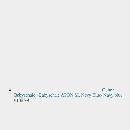
Cybex
Babyschale »Babyschale ATON M, Navy Blue/ Navy blue«
€
138,99