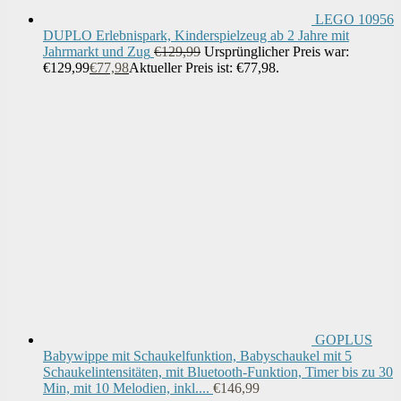
LEGO 10956
DUPLO Erlebnispark, Kinderspielzeug ab 2 Jahre mit
Jahrmarkt und Zug
€
129,99
Ursprünglicher Preis war:
€129,99
€
77,98
Aktueller Preis ist: €77,98.
GOPLUS
Babywippe mit Schaukelfunktion, Babyschaukel mit 5
Schaukelintensitäten, mit Bluetooth-Funktion, Timer bis zu 30
Min, mit 10 Melodien, inkl....
€
146,99