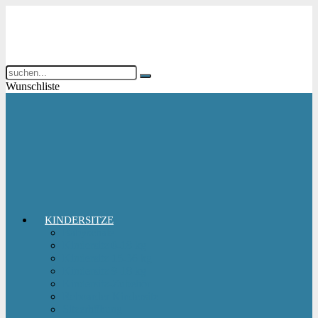
Wunschliste
KINDERSITZE
Babyschale
Kindersitz 0-18 kg
Kindersitz 15-36 kg
Kindersitz 9-18 kg
Kindersitz-Zubehör
Reboarder Kindersitz
Sitzerhöhung