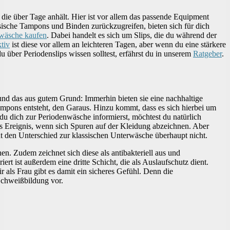
ie über Tage anhält. Hier ist vor allem das passende Equipment
assische Tampons und Binden zurückzugreifen, bieten sich für dich
rwäsche kaufen
. Dabei handelt es sich um Slips, die du während der
tiv
ist diese vor allem an leichteren Tagen, aber wenn du eine stärkere
du über Periodenslips wissen solltest, erfährst du in unserem
Ratgeber
.
 und das aus gutem Grund: Immerhin bieten sie eine nachhaltige
mpons entsteht, den Garaus. Hinzu kommt, dass es sich hierbei um
 dich zur Periodenwäsche informierst, möchtest du natürlich
es Ereignis, wenn sich Spuren auf der Kleidung abzeichnen. Aber
t den Unterschied zur klassischen Unterwäsche überhaupt nicht.
en. Zudem zeichnet sich diese als antibakteriell aus und
rt ist außerdem eine dritte Schicht, die als Auslaufschutz dient.
 als Frau gibt es damit ein sicheres Gefühl. Denn die
Schweißbildung vor.