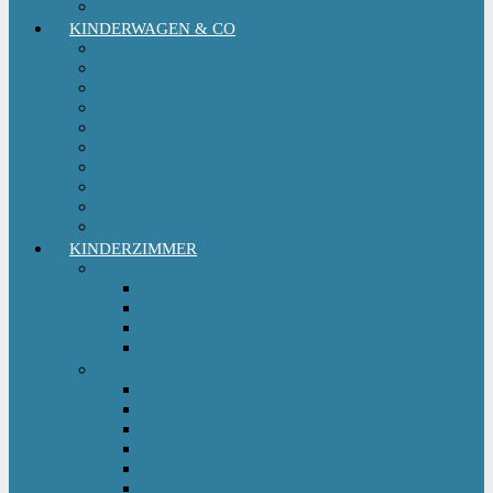
Kinderfahrradsitz
KINDERWAGEN & CO
Babytrage
Buggy
Kinderwagen
Sportwagen
Retro Kinderwagen
Tragetuch
Wickeltasche
Wickelrucksack
Zwillings & Geschwisterwagen
Kinderfahrradanhänger
KINDERZIMMER
Babyschlafsack
Ganzjahresschlafsack
Pucksack
Sommerschlafsack
Winterschlafsack
Solo Möbel
Babywippe & Babyschaukel
Babywiege I Beistellbett
Babybetten
Hochstuhl
Hochbett Kinder
Kinderbett