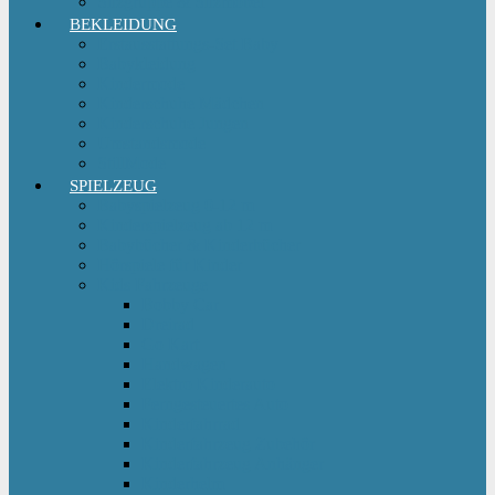
Sitzgruppe & Sitzmöbel
BEKLEIDUNG
Erstausstattungs-Set Baby
Babykleidung
Kindermode
Kinderschuhe Mädchen
Kinderschuhe Jungen
Umstandsmode
StillMode
SPIELZEUG
Babyspielzeug 0-12 m
Kinderspielzeug ab 12 m
Babybücher & Kinderbücher
Hörspiele für Kinder
Kids Fahrzeuge
Bobby Car
Dreirad
Go Kart
Handwagen
Elektro Kinderauto
Ferngesteuertes Auto
Kinderfahrrad
Kinderfahrzeug Zubehör
Kinderfahrzeug Anhänger
Kinderhelm