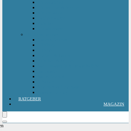
Kinderlaufrad
Kinderroller & Scooter
Kindertraktor
Lauflernwagen
Rutscher
Sitzfahrzeuge
Outdoorspielzeug
Gartenspielzeug
Hüpfburg
Hüpftier
Klettern & Turnen
Rutschen & Wippen
Sand- Wassertisch I Matschküche
Sandkasten
Sandspielzeug
Schaukel
Spielturm & Spielhaus
Wasserspielzeug
RATGEBER
MAGAZIN
en