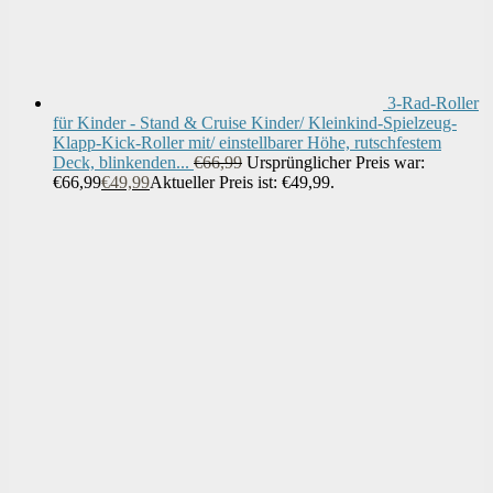
3-Rad-Roller
für Kinder - Stand & Cruise Kinder/ Kleinkind-Spielzeug-
Klapp-Kick-Roller mit/ einstellbarer Höhe, rutschfestem
Deck, blinkenden...
€
66,99
Ursprünglicher Preis war:
€66,99
€
49,99
Aktueller Preis ist: €49,99.