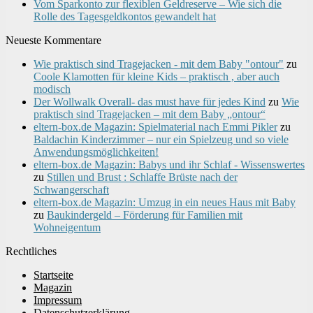
Vom Sparkonto zur flexiblen Geldreserve – Wie sich die
Rolle des Tagesgeldkontos gewandelt hat
Neueste Kommentare
Wie praktisch sind Tragejacken - mit dem Baby "ontour"
zu
Coole Klamotten für kleine Kids – praktisch , aber auch
modisch
Der Wollwalk Overall- das must have für jedes Kind
zu
Wie
praktisch sind Tragejacken – mit dem Baby „ontour“
eltern-box.de Magazin: Spielmaterial nach Emmi Pikler
zu
Baldachin Kinderzimmer – nur ein Spielzeug und so viele
Anwendungsmöglichkeiten!
eltern-box.de Magazin: Babys und ihr Schlaf - Wissenswertes
zu
Stillen und Brust : Schlaffe Brüste nach der
Schwangerschaft
eltern-box.de Magazin: Umzug in ein neues Haus mit Baby
zu
Baukindergeld – Förderung für Familien mit
Wohneigentum
Rechtliches
Startseite
Magazin
Impressum
Datenschutzerklärung