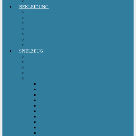
Sitzgruppe & Sitzmöbel
BEKLEIDUNG
Erstausstattungs-Set Baby
Babykleidung
Kindermode
Kinderschuhe Mädchen
Kinderschuhe Jungen
Umstandsmode
StillMode
SPIELZEUG
Babyspielzeug 0-12 m
Kinderspielzeug ab 12 m
Babybücher & Kinderbücher
Hörspiele für Kinder
Kids Fahrzeuge
Bobby Car
Dreirad
Go Kart
Handwagen
Elektro Kinderauto
Ferngesteuertes Auto
Kinderfahrrad
Kinderfahrzeug Zubehör
Kinderfahrzeug Anhänger
Kinderhelm