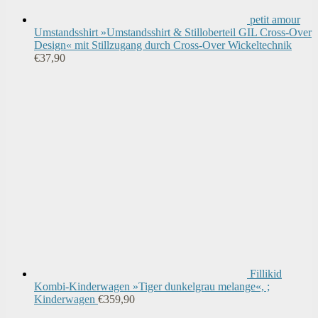
petit amour
Umstandsshirt »Umstandsshirt & Stilloberteil GIL Cross-Over
Design« mit Stillzugang durch Cross-Over Wickeltechnik
€
37,90
Fillikid
Kombi-Kinderwagen »Tiger dunkelgrau melange«, ;
Kinderwagen
€
359,90