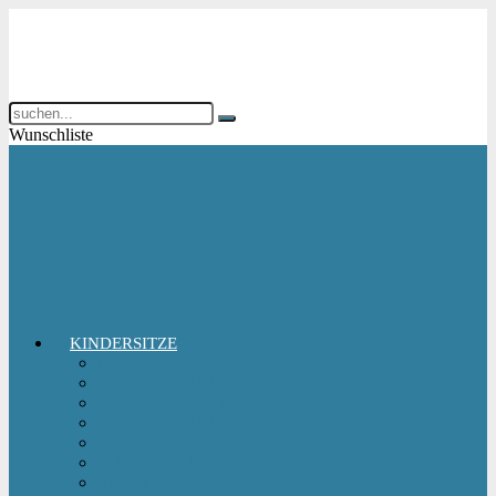
Wunschliste
KINDERSITZE
Babyschale
Kindersitz 0-18 kg
Kindersitz 15-36 kg
Kindersitz 9-18 kg
Kindersitz-Zubehör
Reboarder Kindersitz
Sitzerhöhung