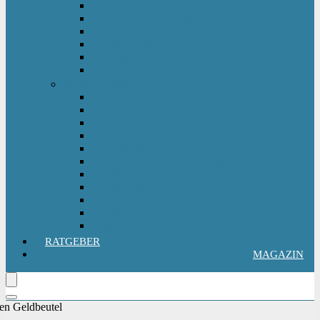
Kinderlaufrad
Kinderroller & Scooter
Kindertraktor
Lauflernwagen
Rutscher
Sitzfahrzeuge
Outdoorspielzeug
Gartenspielzeug
Hüpfburg
Hüpftier
Klettern & Turnen
Rutschen & Wippen
Sand- Wassertisch I Matschküche
Sandkasten
Sandspielzeug
Schaukel
Spielturm & Spielhaus
Wasserspielzeug
RATGEBER
MAGAZIN
nen Geldbeutel