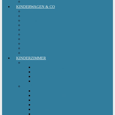
Kinderfahrradsitz
KINDERWAGEN & CO
Babytrage
Buggy
Kinderwagen
Sportwagen
Retro Kinderwagen
Tragetuch
Wickeltasche
Wickelrucksack
Zwillings & Geschwisterwagen
Kinderfahrradanhänger
KINDERZIMMER
Babyschlafsack
Ganzjahresschlafsack
Pucksack
Sommerschlafsack
Winterschlafsack
Solo Möbel
Babywippe & Babyschaukel
Babywiege I Beistellbett
Babybetten
Hochstuhl
Hochbett Kinder
Kinderbett