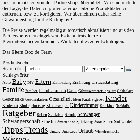
uns automatisiert von den Partnershops übermittelt. Wir sind nicht in
der Lage, die Daten zu prüfen oder gar falsche Produktdaten zu
entfernen, bzw. zu korrigieren. Wir übernehmen daher keine
Gewährleistung für die Richtigkeit!
Die Preise werden regelmäßig automatisch aktualisiert und aus den
Partnershops neu eingelesen. Es kann trotzdem zu
Preisunterschieden kommen. Wir bitten dies zu entschuldigen.
Das Eltern-Box.de Team
Produktsuche
Search for:
Schlagwörter
Baby
Eltern
Erstausstattung
Auto
Ernährung
Entwicklung
DIY
Familie
Familienurlaub
Garten
Familien
Geburtsvorbereitungskurs
Geldanlage
Kinder
Gesundheit
Geschenke
Kaufratgeber
Geschenkideen
Ideen
Kinderzimmer
Kinderwagen
Kinderbett
Kindergeburtstag
Krankheit
Nachhilfe
Ratgeber
Schwanger
Schlafen
Schule
Reisen
Schwangerschaft
Spielzeug
Sicherheit
Stillen
Stoffwindeln
Smartphone
Sport
Tipps
Trends
Urlaub
Umzug
Unterwegs
Wickelrucksäcke
Wissen