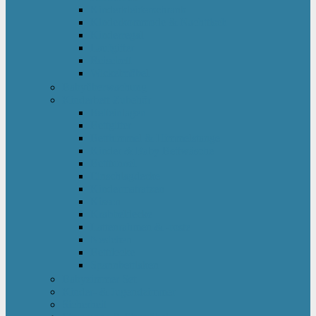
Kinderkleiderschrank
Kinderkommode & Nachttisch
Kinderregal
Laufgitter
Reisebett
Wickelmöbel
Babyüberwachung
Kinderbett-Zubehör
Betteinlagen
Bettgitter
Betthimmel & Himmelstange
Kinder & Baby Bettwäsche
Betttunnel
Einschlagdecke
Kindermatratzen
Kissen
Krabbeldecke
Lattenrahmen & -roste
Nestchen
Bettdecke
Spannbettlaken
Babyzimmer Set
Kinder- & Jugendzimmer
Sicherheit