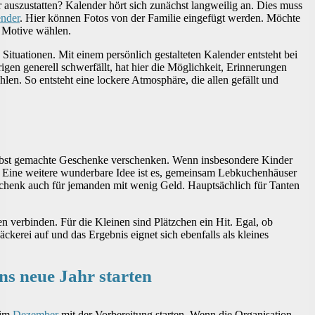
auszustatten? Kalender hört sich zunächst langweilig an. Dies muss
ender
. Hier können Fotos von der Familie eingefügt werden. Möchte
e Motive wählen.
 Situationen. Mit einem persönlich gestalteten Kalender entsteht bei
n generell schwerfällt, hat hier die Möglichkeit, Erinnerungen
len. So entsteht eine lockere Atmosphäre, die allen gefällt und
selbst gemachte Geschenke verschenken. Wenn insbesondere Kinder
n. Eine weitere wunderbare Idee ist es, gemeinsam Lebkuchenhäuser
schenk auch für jemanden mit wenig Geld. Hauptsächlich für Tanten
 verbinden. Für die Kleinen sind Plätzchen ein Hit. Egal, ob
ckerei auf und das Ergebnis eignet sich ebenfalls als kleines
ns neue Jahr starten
 im
Dezember
mit der Vorbereitung starten. Wenn die Organisation