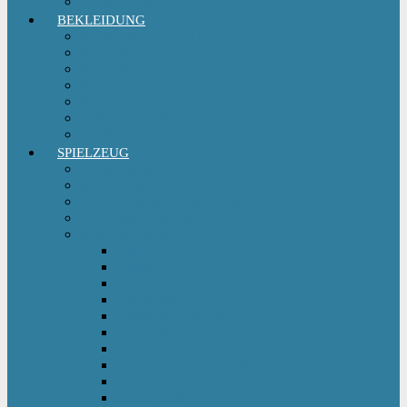
Sitzgruppe & Sitzmöbel
BEKLEIDUNG
Erstausstattungs-Set Baby
Babykleidung
Kindermode
Kinderschuhe Mädchen
Kinderschuhe Jungen
Umstandsmode
StillMode
SPIELZEUG
Babyspielzeug 0-12 m
Kinderspielzeug ab 12 m
Babybücher & Kinderbücher
Hörspiele für Kinder
Kids Fahrzeuge
Bobby Car
Dreirad
Go Kart
Handwagen
Elektro Kinderauto
Ferngesteuertes Auto
Kinderfahrrad
Kinderfahrzeug Zubehör
Kinderfahrzeug Anhänger
Kinderhelm