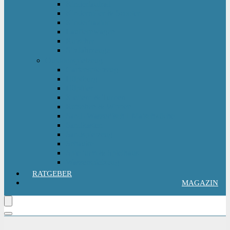
Kinderlaufrad
Kinderroller & Scooter
Kindertraktor
Lauflernwagen
Rutscher
Sitzfahrzeuge
Outdoorspielzeug
Gartenspielzeug
Hüpfburg
Hüpftier
Klettern & Turnen
Rutschen & Wippen
Sand- Wassertisch I Matschküche
Sandkasten
Sandspielzeug
Schaukel
Spielturm & Spielhaus
Wasserspielzeug
RATGEBER
MAGAZIN