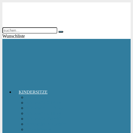
Wunschliste
KINDERSITZE
Babyschale
Kindersitz 0-18 kg
Kindersitz 15-36 kg
Kindersitz 9-18 kg
Kindersitz-Zubehör
Reboarder Kindersitz
Sitzerhöhung