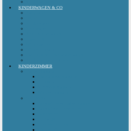
Kinderfahrradsitz
KINDERWAGEN & CO
Babytrage
Buggy
Kinderwagen
Sportwagen
Retro Kinderwagen
Tragetuch
Wickeltasche
Wickelrucksack
Zwillings & Geschwisterwagen
Kinderfahrradanhänger
KINDERZIMMER
Babyschlafsack
Ganzjahresschlafsack
Pucksack
Sommerschlafsack
Winterschlafsack
Solo Möbel
Babywippe & Babyschaukel
Babywiege I Beistellbett
Babybetten
Hochstuhl
Hochbett Kinder
Kinderbett