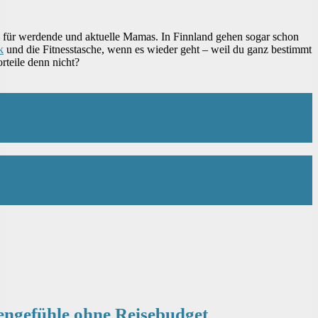
 für werdende und aktuelle Mamas. In Finnland gehen sogar schon
k
und die Fitnesstasche, wenn es wieder geht – weil du ganz bestimmt
rteile denn nicht?
engefühle ohne Reisebudget