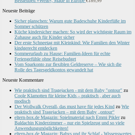
Beistellbett »Weiß«, Made in Europe
€
189,99
Neueste Beiträge
Sicher planschen: Warum gute Badeschuhe Kinderfüße im
Sommer schützen
Küche kindersicher machen: So wird der wichtigste Raum im
Zuhause auch für Kinder sicher
Der erste Schneetag mit Kleinkind: Wie Familien den Winter
kindgerecht entdecken
Sommerurlaub zu Hause: Familien-Ideen für echte
Feriengefühle ohne Reisebudget
Vom Sparkonto zur flexiblen Geldreserve – Wie sich die
Rolle des Tagesgeldkontos gewandelt hat
Neueste Kommentare
Wie praktisch sind Tragejacken - mit dem Baby "ontour"
zu
Coole Klamotten für kleine Kids – praktisch , aber auch
modisch
Der Wollwalk Overall- das must have für jedes Kind
zu
Wie
praktisch sind Tragejacken – mit dem Baby „ontour“
eltern-box.de Magazin: Spielmaterial nach Emmi Pikler
zu
Baldachin Kinderzimmer – nur ein Spielzeug und so viele
Anwendungsmöglichkeiten!
eltern-box.de Magazin: Babys und ihr Schlaf - Wissenswertes