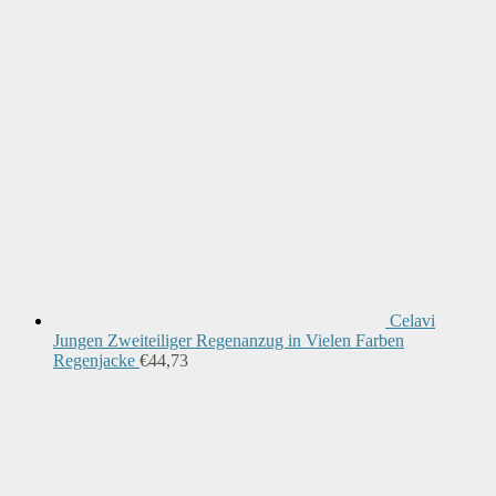
Celavi
Jungen Zweiteiliger Regenanzug in Vielen Farben
Regenjacke
€
44,73