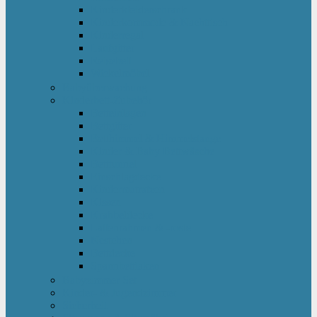
Kinderkleiderschrank
Kinderkommode & Nachttisch
Kinderregal
Laufgitter
Reisebett
Wickelmöbel
Babyüberwachung
Kinderbett-Zubehör
Betteinlagen
Bettgitter
Betthimmel & Himmelstange
Kinder & Baby Bettwäsche
Betttunnel
Einschlagdecke
Kindermatratzen
Kissen
Krabbeldecke
Lattenrahmen & -roste
Nestchen
Bettdecke
Spannbettlaken
Babyzimmer Set
Kinder- & Jugendzimmer
Sicherheit