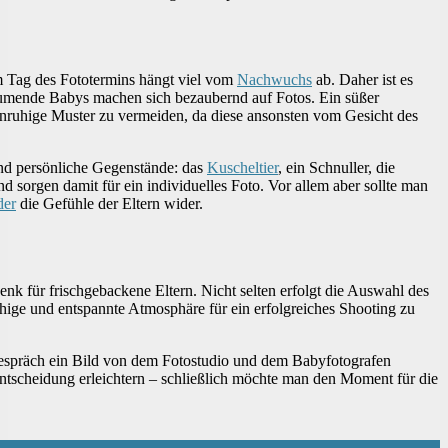
m Tag des Fototermins hängt viel vom
Nachwuchs
ab. Daher ist es
umende Babys machen sich bezaubernd auf Fotos. Ein süßer
d unruhige Muster zu vermeiden, da diese ansonsten vom Gesicht des
ind persönliche Gegenstände: das
Kuscheltier
, ein Schnuller, die
sorgen damit für ein individuelles Foto. Vor allem aber sollte man
der
die Gefühle der Eltern wider.
enk für frischgebackene Eltern. Nicht selten erfolgt die Auswahl des
ruhige und entspannte Atmosphäre für ein erfolgreiches Shooting zu
sgespräch ein Bild von dem Fotostudio und dem Babyfotografen
ntscheidung erleichtern – schließlich möchte man den Moment für die