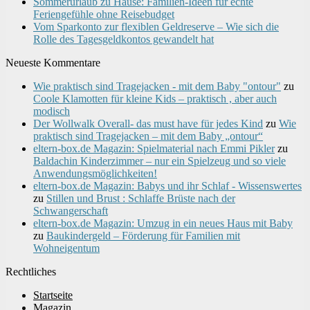
Sommerurlaub zu Hause: Familien-Ideen für echte
Feriengefühle ohne Reisebudget
Vom Sparkonto zur flexiblen Geldreserve – Wie sich die
Rolle des Tagesgeldkontos gewandelt hat
Neueste Kommentare
Wie praktisch sind Tragejacken - mit dem Baby "ontour"
zu
Coole Klamotten für kleine Kids – praktisch , aber auch
modisch
Der Wollwalk Overall- das must have für jedes Kind
zu
Wie
praktisch sind Tragejacken – mit dem Baby „ontour“
eltern-box.de Magazin: Spielmaterial nach Emmi Pikler
zu
Baldachin Kinderzimmer – nur ein Spielzeug und so viele
Anwendungsmöglichkeiten!
eltern-box.de Magazin: Babys und ihr Schlaf - Wissenswertes
zu
Stillen und Brust : Schlaffe Brüste nach der
Schwangerschaft
eltern-box.de Magazin: Umzug in ein neues Haus mit Baby
zu
Baukindergeld – Förderung für Familien mit
Wohneigentum
Rechtliches
Startseite
Magazin