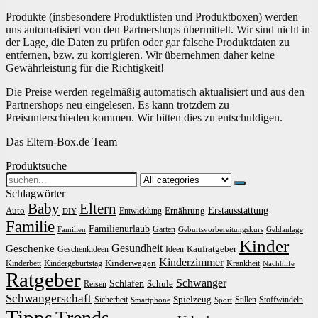
Produkte (insbesondere Produktlisten und Produktboxen) werden
uns automatisiert von den Partnershops übermittelt. Wir sind nicht in
der Lage, die Daten zu prüfen oder gar falsche Produktdaten zu
entfernen, bzw. zu korrigieren. Wir übernehmen daher keine
Gewährleistung für die Richtigkeit!
Die Preise werden regelmäßig automatisch aktualisiert und aus den
Partnershops neu eingelesen. Es kann trotzdem zu
Preisunterschieden kommen. Wir bitten dies zu entschuldigen.
Das Eltern-Box.de Team
Produktsuche
Search
for:
Schlagwörter
Baby
Eltern
Erstausstattung
Auto
Ernährung
Entwicklung
DIY
Familie
Familienurlaub
Garten
Familien
Geburtsvorbereitungskurs
Geldanlage
Kinder
Gesundheit
Geschenke
Kaufratgeber
Geschenkideen
Ideen
Kinderzimmer
Kinderwagen
Kinderbett
Kindergeburtstag
Krankheit
Nachhilfe
Ratgeber
Schwanger
Schlafen
Schule
Reisen
Schwangerschaft
Spielzeug
Sicherheit
Stillen
Stoffwindeln
Smartphone
Sport
Tipps
Trends