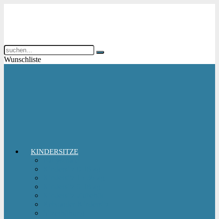
Wunschliste
KINDERSITZE
Babyschale
Kindersitz 0-18 kg
Kindersitz 15-36 kg
Kindersitz 9-18 kg
Kindersitz-Zubehör
Reboarder Kindersitz
Sitzerhöhung