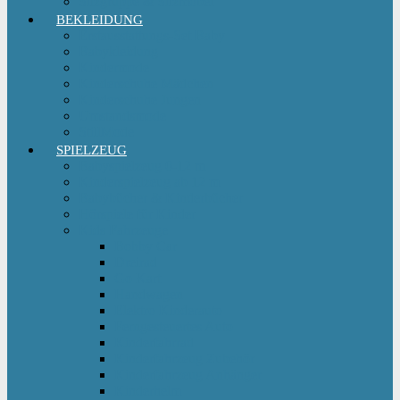
Sitzgruppe & Sitzmöbel
BEKLEIDUNG
Erstausstattungs-Set Baby
Babykleidung
Kindermode
Kinderschuhe Mädchen
Kinderschuhe Jungen
Umstandsmode
StillMode
SPIELZEUG
Babyspielzeug 0-12 m
Kinderspielzeug ab 12 m
Babybücher & Kinderbücher
Hörspiele für Kinder
Kids Fahrzeuge
Bobby Car
Dreirad
Go Kart
Handwagen
Elektro Kinderauto
Ferngesteuertes Auto
Kinderfahrrad
Kinderfahrzeug Zubehör
Kinderfahrzeug Anhänger
Kinderhelm