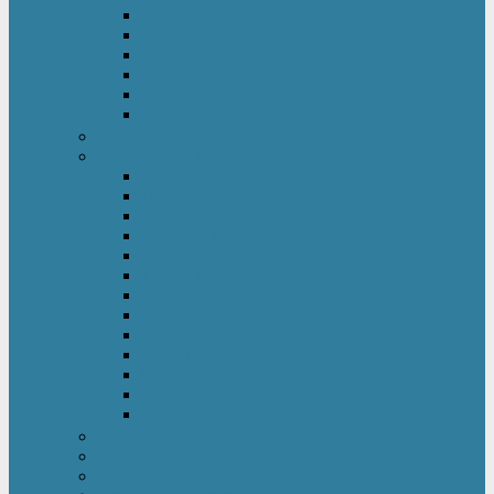
Kinderkleiderschrank
Kinderkommode & Nachttisch
Kinderregal
Laufgitter
Reisebett
Wickelmöbel
Babyüberwachung
Kinderbett-Zubehör
Betteinlagen
Bettgitter
Betthimmel & Himmelstange
Kinder & Baby Bettwäsche
Betttunnel
Einschlagdecke
Kindermatratzen
Kissen
Krabbeldecke
Lattenrahmen & -roste
Nestchen
Bettdecke
Spannbettlaken
Babyzimmer Set
Kinder- & Jugendzimmer
Sicherheit