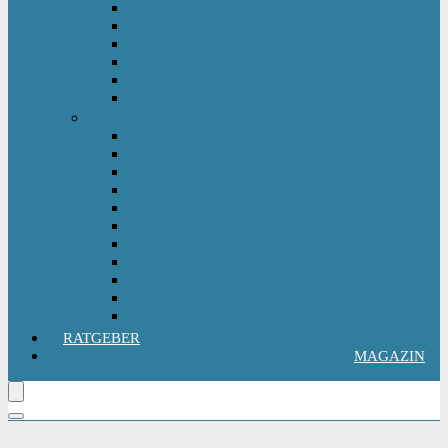
Kinderlaufrad
Kinderroller & Scooter
Kindertraktor
Lauflernwagen
Rutscher
Sitzfahrzeuge
Outdoorspielzeug
Gartenspielzeug
Hüpfburg
Hüpftier
Klettern & Turnen
Rutschen & Wippen
Sand- Wassertisch I Matschküche
Sandkasten
Sandspielzeug
Schaukel
Spielturm & Spielhaus
Wasserspielzeug
RATGEBER
MAGAZIN