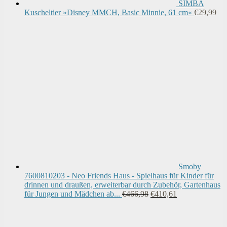
SIMBA
Kuscheltier »Disney MMCH, Basic Minnie, 61 cm«
€
29,99
Smoby
7600810203 - Neo Friends Haus - Spielhaus für Kinder für
drinnen und draußen, erweiterbar durch Zubehör, Gartenhaus
Ursprünglicher
Aktueller
für Jungen und Mädchen ab...
€
466,98
€
410,61
Preis
Preis
war:
ist:
€466,98
€410,61.