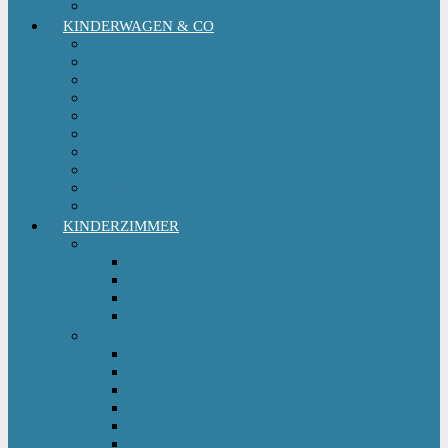
Kinderfahrradsitz
KINDERWAGEN & CO
Babytrage
Buggy
Kinderwagen
Sportwagen
Retro Kinderwagen
Tragetuch
Wickeltasche
Wickelrucksack
Zwillings & Geschwisterwagen
Kinderfahrradanhänger
KINDERZIMMER
Babyschlafsack
Ganzjahresschlafsack
Pucksack
Sommerschlafsack
Winterschlafsack
Solo Möbel
Babywippe & Babyschaukel
Babywiege I Beistellbett
Babybetten
Hochstuhl
Hochbett Kinder
Kinderbett