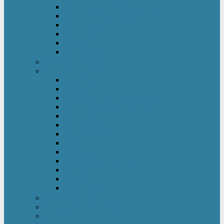
Kinderkleiderschrank
Kinderkommode & Nachttisch
Kinderregal
Laufgitter
Reisebett
Wickelmöbel
Babyüberwachung
Kinderbett-Zubehör
Betteinlagen
Bettgitter
Betthimmel & Himmelstange
Kinder & Baby Bettwäsche
Betttunnel
Einschlagdecke
Kindermatratzen
Kissen
Krabbeldecke
Lattenrahmen & -roste
Nestchen
Bettdecke
Spannbettlaken
Babyzimmer Set
Kinder- & Jugendzimmer
Sicherheit