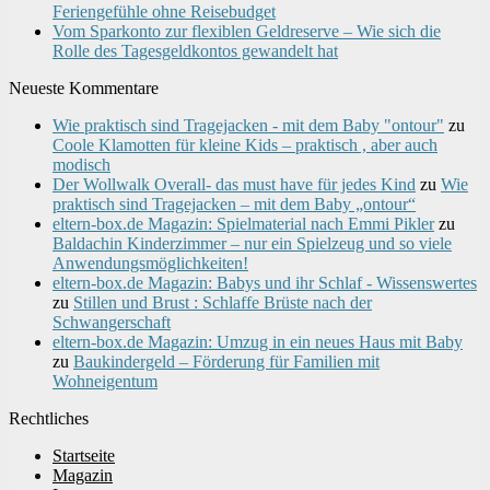
Feriengefühle ohne Reisebudget
Vom Sparkonto zur flexiblen Geldreserve – Wie sich die
Rolle des Tagesgeldkontos gewandelt hat
Neueste Kommentare
Wie praktisch sind Tragejacken - mit dem Baby "ontour"
zu
Coole Klamotten für kleine Kids – praktisch , aber auch
modisch
Der Wollwalk Overall- das must have für jedes Kind
zu
Wie
praktisch sind Tragejacken – mit dem Baby „ontour“
eltern-box.de Magazin: Spielmaterial nach Emmi Pikler
zu
Baldachin Kinderzimmer – nur ein Spielzeug und so viele
Anwendungsmöglichkeiten!
eltern-box.de Magazin: Babys und ihr Schlaf - Wissenswertes
zu
Stillen und Brust : Schlaffe Brüste nach der
Schwangerschaft
eltern-box.de Magazin: Umzug in ein neues Haus mit Baby
zu
Baukindergeld – Förderung für Familien mit
Wohneigentum
Rechtliches
Startseite
Magazin