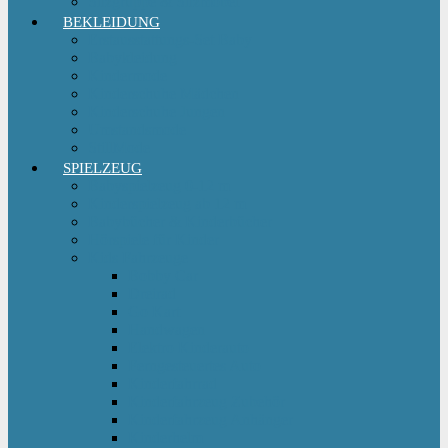
Sitzgruppe & Sitzmöbel
BEKLEIDUNG
Erstausstattungs-Set Baby
Babykleidung
Kindermode
Kinderschuhe Mädchen
Kinderschuhe Jungen
Umstandsmode
StillMode
SPIELZEUG
Babyspielzeug 0-12 m
Kinderspielzeug ab 12 m
Babybücher & Kinderbücher
Hörspiele für Kinder
Kids Fahrzeuge
Bobby Car
Dreirad
Go Kart
Handwagen
Elektro Kinderauto
Ferngesteuertes Auto
Kinderfahrrad
Kinderfahrzeug Zubehör
Kinderfahrzeug Anhänger
Kinderhelm