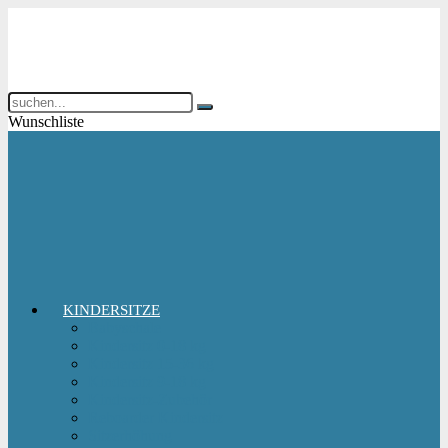
Wunschliste
KINDERSITZE
Babyschale
Kindersitz 0-18 kg
Kindersitz 15-36 kg
Kindersitz 9-18 kg
Kindersitz-Zubehör
Reboarder Kindersitz
Sitzerhöhung