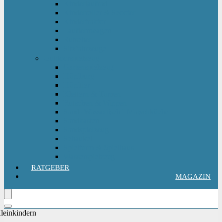
Kinderlaufrad
Kinderroller & Scooter
Kindertraktor
Lauflernwagen
Rutscher
Sitzfahrzeuge
Outdoorspielzeug
Gartenspielzeug
Hüpfburg
Hüpftier
Klettern & Turnen
Rutschen & Wippen
Sand- Wassertisch I Matschküche
Sandkasten
Sandspielzeug
Schaukel
Spielturm & Spielhaus
Wasserspielzeug
RATGEBER
MAGAZIN
Kleinkindern