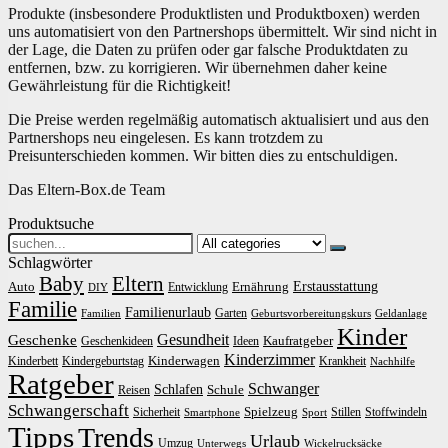
Produkte (insbesondere Produktlisten und Produktboxen) werden
uns automatisiert von den Partnershops übermittelt. Wir sind nicht in
der Lage, die Daten zu prüfen oder gar falsche Produktdaten zu
entfernen, bzw. zu korrigieren. Wir übernehmen daher keine
Gewährleistung für die Richtigkeit!
Die Preise werden regelmäßig automatisch aktualisiert und aus den
Partnershops neu eingelesen. Es kann trotzdem zu
Preisunterschieden kommen. Wir bitten dies zu entschuldigen.
Das Eltern-Box.de Team
Produktsuche
Search
for:
Schlagwörter
Baby
Eltern
Erstausstattung
Auto
Ernährung
Entwicklung
DIY
Familie
Familienurlaub
Garten
Familien
Geburtsvorbereitungskurs
Geldanlage
Kinder
Gesundheit
Geschenke
Kaufratgeber
Geschenkideen
Ideen
Kinderzimmer
Kinderwagen
Kinderbett
Kindergeburtstag
Krankheit
Nachhilfe
Ratgeber
Schwanger
Schlafen
Schule
Reisen
Schwangerschaft
Spielzeug
Sicherheit
Stillen
Stoffwindeln
Smartphone
Sport
Tipps
Trends
Urlaub
Umzug
Unterwegs
Wickelrucksäcke