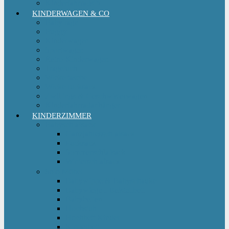
Kinderfahrradsitz
KINDERWAGEN & CO
Babytrage
Buggy
Kinderwagen
Sportwagen
Retro Kinderwagen
Tragetuch
Wickeltasche
Wickelrucksack
Zwillings & Geschwisterwagen
Kinderfahrradanhänger
KINDERZIMMER
Babyschlafsack
Ganzjahresschlafsack
Pucksack
Sommerschlafsack
Winterschlafsack
Solo Möbel
Babywippe & Babyschaukel
Babywiege I Beistellbett
Babybetten
Hochstuhl
Hochbett Kinder
Kinderbett